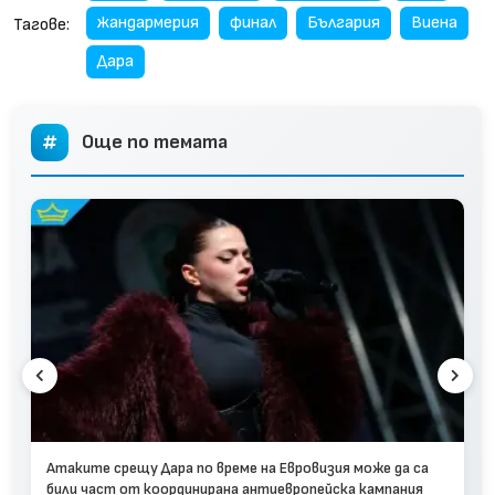
жандармерия
финал
България
Виена
Тагове:
Дара
Още по темата
Атаките срещу Дара по време на Евровизия може да са
били част от координирана антиевропейска кампания