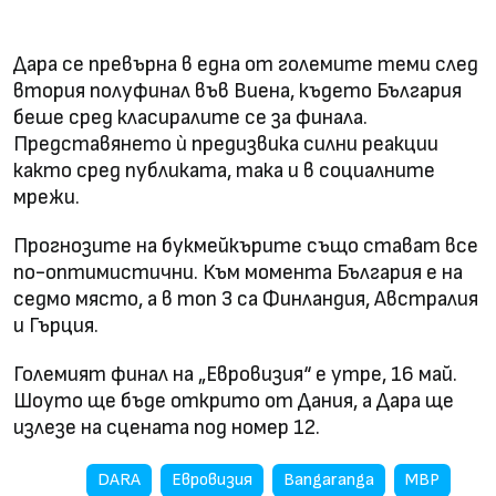
Дара се превърна в една от големите теми след
втория полуфинал във Виена, където България
беше сред класиралите се за финала.
Представянето ѝ предизвика силни реакции
както сред публиката, така и в социалните
мрежи.
Прогнозите на букмейкърите също стават все
по-оптимистични. Към момента България е на
седмо място, а в топ 3 са Финландия, Австралия
и Гърция.
Големият финал на „Евровизия“ е утре, 16 май.
Шоуто ще бъде открито от Дания, а Дара ще
излезе на сцената под номер 12.
DARA
Евровизия
Bangaranga
МВР