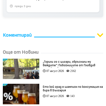
преди 3 дни
Коментирай
Още от Новини
„Горили го с цигари, обръснали му
веждите“: Побойниците от Пловдив
остават в ареста (видео)
07 август 2026
2162
Ето кой град е шампион по консумация на
бира в България
07 август 2026
143