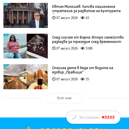
Евтим Милошев: Липсва национална
стратегия за развитие на културата
(видео)
07 август 2026
43
След случая от Варна: Второ семейство
разказва за трагедия след бременност
при същия лекар (видео)
07 август 2026
5188
Спасиха дете в беда от водите на
язовир „Правище“
07 август 2026
35
Виж още
3333
За сигнали: