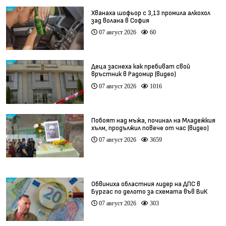
Хванаха шофьор с 3,13 промила алкохол
зад волана в София
07 август 2026
60
Деца заснеха как пребиват свой
връстник в Радомир (видео)
07 август 2026
1016
Побоят над мъжа, починал на Младежкия
хълм, продължил повече от час (видео)
07 август 2026
3659
Обвиниха областния лидер на ДПС в
Бургас по делото за схемата във ВиК
07 август 2026
303