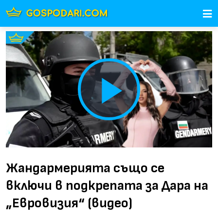
Play
Video
Жандармерията също се
включи в подкрепата за Дара на
„Евровизия“ (видео)