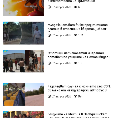
в кметството на Тръстеник
07 август 2026
6
Младежи опъват въже през пътното
платно в столичния квартал „Обеля“
(видео)
07 август 2026
102
Стотици непълнолетни мигранти
остават по улиците на Сеута (видео)
07 август 2026
13
Разследват случая с момчето със СОП,
свалено от междуградски автобус в
Плевенско (видео)
07 август 2026
99
Близките на убития в Пловдив искат