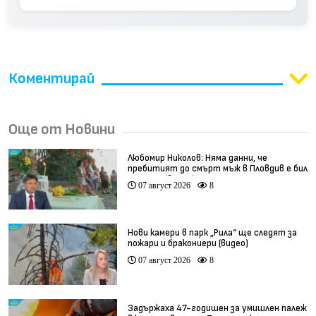
Коментирай
Още от Новини
Любомир Николов: Няма данни, че
пребитият до смърт мъж в Пловдив е бил
педофил (видео)
07 август 2026
8
Нови камери в парк „Рила“ ще следят за
пожари и бракониери (видео)
07 август 2026
8
Задържаха 47-годишен за умишлен палеж