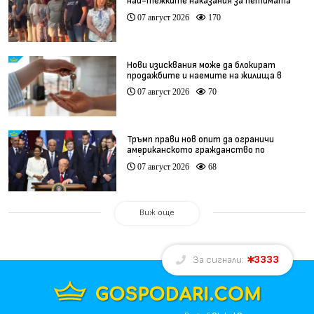
най-тежките наказания за петимата
непълнолетни
07 август 2026
170
Нови изисквания може да блокират
продажбите и наемите на жилища в
България
07 август 2026
70
Тръмп прави нов опит да ограничи
американското гражданство по
рождение
07 август 2026
68
Виж още
3333
За сигнали: