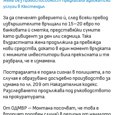
Жена без правоспособност предлагала адвокатски
услуги в Кюстендил
За да спечелят доверието ѝ, след всеки превод
извършителите връщали по 15–20 евро по
банковата ѝ сметка, представяйки сумите
като дивидент за ден или седмица. Така
възрастната жена продължила да превежда
нови средства, докато в един момент връзката
с мнимите инвеститори била прекъсната и тя
разбрала, че е измамена.
Пострадалата е подала сигнал в полицията, а по
случая е образувано досъдебно производство за
измама по чл. 209 от Наказателния кодекс.
Разследването продължава под ръководството
на прокуратурата.
От ОДМВР – Монтана посочват, че това е
вторият подобен случай в региона от началото