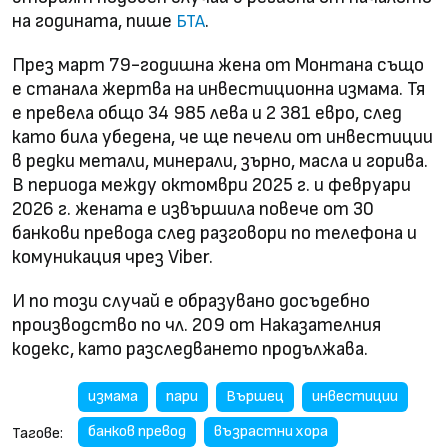
на годината, пише
.
БТА
През март 79-годишна жена от Монтана също
е станала жертва на инвестиционна измама. Тя
е превела общо 34 985 лева и 2 381 евро, след
като била убедена, че ще печели от инвестиции
в редки метали, минерали, зърно, масла и горива.
В периода между октомври 2025 г. и февруари
2026 г. жената е извършила повече от 30
банкови превода след разговори по телефона и
комуникация чрез Viber.
И по този случай е образувано досъдебно
производство по чл. 209 от Наказателния
кодекс, като разследването продължава.
измама
пари
Вършец
инвестиции
банков превод
възрастни хора
Тагове: