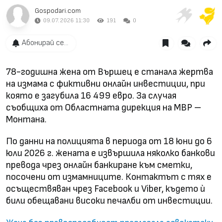
Gospodari.com
09.07.2026 11:30
191
0
Абонирай се...
78-годишна жена от Вършец е станала жертва
на измама с фиктивни онлайн инвестиции, при
която е загубила 16 499 евро. За случая
съобщиха от Областната дирекция на МВР –
Монтана.
По данни на полицията в периода от 18 юни до 6
юли 2026 г. жената е извършила няколко банкови
превода чрез онлайн банкиране към сметки,
посочени от измамниците. Контактът с тях е
осъществяван чрез Facebook и Viber, където ѝ
били обещавани високи печалби от инвестиции.