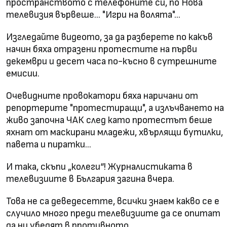
пространството с телефоните си, по Нова
телевизия вървеше... "Игри на волята"...
Изгледайте видеото, за да разберете по какъв
начин бяха отразени протестите на първи
декември и десет часа по-късно в сутрешните
емисии.
Очевидните провокатори бяха наричани от
репортерите "протестиращи", а излъчването на
живо започна ЧАК след като протестът беше
яхнат от маскирани младежи, хвърлящи бутилки,
павета и пиратки...
И така, скъпи „колеги“! Журналистиката в
телевизиите в България загина вчера.
Това не са деведесетте, всички знаем какво се е
случило много преди телевизиите да се опитат
да ни убедят в противното.