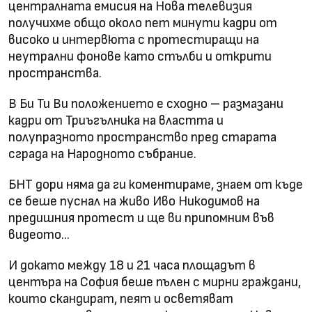
централната емисия на Нова телевизия
получихме общо около пет минути кадри от
високо и интервюта с протестиращи на
неутрални фонове като стълби и открити
пространства.
В Би Ти Ви положението е сходно – размазани
кадри от Триъгълника на властта и
полупразното пространство пред старата
сграда на Народното събрание.
БНТ дори няма да ги коментираме, знаем от къде
се беше пуснал на живо Иво Никодимов на
предишния протест и ще ви припомним във
видеото...
И докато между 18 и 21 часа площадът в
центъра на София беше пълен с мирни граждани,
които скандират, пеят и осветяват