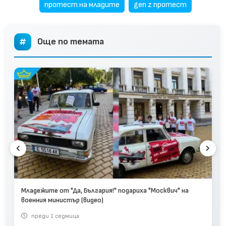
протест на младите
gen z протест
Още по темата
Младежите от "Да, България!" подариха "Москвич" на
военния министър (видео)
преди 1 седмица