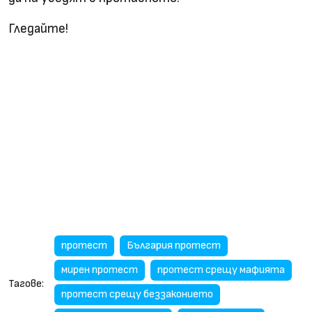
Гледайте!
протест
България протест
мирен протест
протест срещу мафията
Тагове:
протест срещу беззаконието