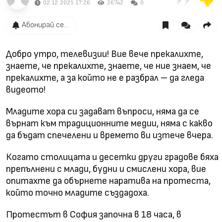
02.12.2025 17:26
26742
0
Абонирай се...
Добро утро, телевизии! Вие вече прекалихте,
знаете, че прекалихте, знаете, че ние знаем, че
прекалихте, а за който не е разбрал – да гледа
видеото!
Младите хора си задават въпроси, няма да се
върнат към традиционните медии, няма с какво
да бъдат спечелени и времето ви изтече вчера.
Когато столицата и десетки други градове бяха
препълнени с млади, будни и смислени хора, вие
опитахте да обърнете наратива на протеста,
който точно младите създадоха.
Протестът в София започна в 18 часа, в