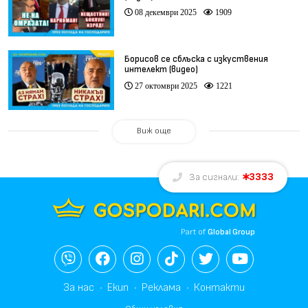
08 декември 2025
1909
Борисов се сблъска с изкуствения
интелект (видео)
27 октомври 2025
1221
Виж още
3333
За сигнали:
Part of
Global Group
За нас
Екип
Реклама
Контакти