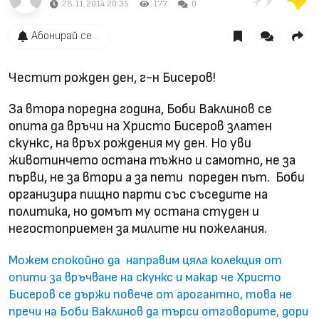
28.11.2014 20:35
177
0
Абонирай се...
Честит рожден ден, г-н Бисеров!
За втора поредна година, Боби Ваклинов се
опита да връчи на Христо Бисеров златен
скункс, на връх рождения му ден. Но уви
животинчето остана тъжно и самотно, не за
първи, не за втори а за пети пореден път. Боби
организира пищно парти със съседите на
политика, но домът му остана студен и
негостоприемен за милите ни пожелания.
Можем спокойно да направим цяла колекция от
опити за връчване на скункс и макар че Христо
Бисеров се държи повече от арогантно, това не
пречи на Боби Ваклинов да търси отговорите, дори