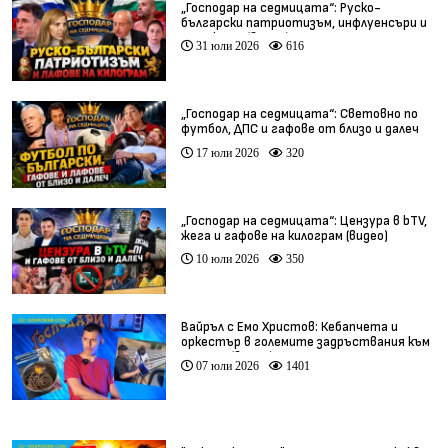
„Господар на седмицата“: Руско-
български патриотизъм, инфлуенсъри и
тарикати (видео)
31 юли 2026
616
„Господар на седмицата“: Световно по
футбол, ДПС и гафове от близо и далеч
17 юли 2026
320
„Господар на седмицата“: Цензура в bTV,
жега и гафове на килограм (видео)
10 юли 2026
350
Вайръл с Емо Христов: Кебапчета и
оркестър в големите задръствания към
морето (видео)
07 юли 2026
1401