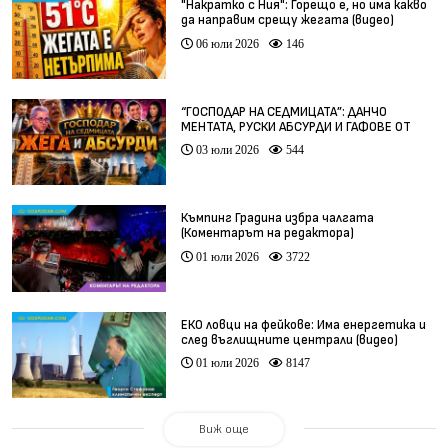
"Накратко с Ния": Горещо е, но има какво
да направим срещу жегата (видео)
06 юли 2026
146
“ГОСПОДАР НА СЕДМИЦАТА”: ДАНЧО
МЕНТАТА, РУСКИ АБСУРДИ И ГАФОВЕ ОТ
ЦЯЛ СВЯТ
03 юли 2026
544
Къмпинг Градина избра чалгата
(Коментарът на редактора)
01 юли 2026
3722
ЕКО ловци на фейкове: Има енергетика и
след въглищните централи (видео)
01 юли 2026
8147
Виж още