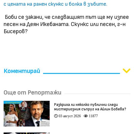
с цената на ранен скункс и болка в зъбите.
Боби се закани, че следващият път ще му изпее
песен на Деян Икебаната. Скункс или песен, г-н
Бисеров?
Коментирай
Още от Репортажи
Разкриха ли няколко публични следи
мистериозния съпруг на Айлин Бобева?
03 август 2026
11877