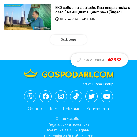
ЕКО ловци на фейкове: Има енергетика и
след въглищните централи (видео)
01 юли 2026
8146
Виж още
3333
За сигнали:
Part of
Global Group
За нас
Екип
Реклама
Контакти
Общи условия
Редакционна политика
Политика за лични данни
Политика за бисквитките