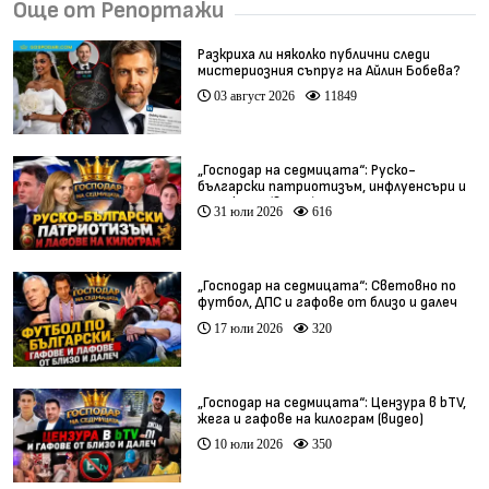
Още от Репортажи
Разкриха ли няколко публични следи
мистериозния съпруг на Айлин Бобева?
03 август 2026
11849
„Господар на седмицата“: Руско-
български патриотизъм, инфлуенсъри и
тарикати (видео)
31 юли 2026
616
„Господар на седмицата“: Световно по
футбол, ДПС и гафове от близо и далеч
17 юли 2026
320
„Господар на седмицата“: Цензура в bTV,
жега и гафове на килограм (видео)
10 юли 2026
350