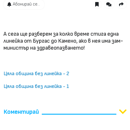
Абонирай се...
А сега ще разберем за колко време стига една
линейка от Бургас до Камено, ако в нея има зам-
министър на здравеопазването!
Цяла община без линейка - 2
Цяла община без линейка - 1
Коментирай