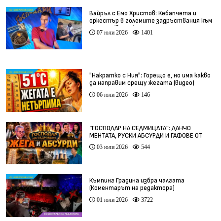
Вайръл с Емо Христов: Кебапчета и
оркестър в големите задръствания към
морето (видео)
07 юли 2026
1401
"Накратко с Ния": Горещо е, но има какво
да направим срещу жегата (видео)
06 юли 2026
146
“ГОСПОДАР НА СЕДМИЦАТА”: ДАНЧО
МЕНТАТА, РУСКИ АБСУРДИ И ГАФОВЕ ОТ
ЦЯЛ СВЯТ
03 юли 2026
544
Къмпинг Градина избра чалгата
(Коментарът на редактора)
01 юли 2026
3722