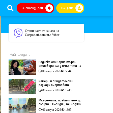
Сигнализирай!
Влизане
Стани част от канала на
Gospodari.com във Viber
Най-гледани
Родилка от Варна търси
отговори след смъртта на
бебето ѝ дни преди секцио
06 август 2026
5544
(видео)
Камери и свидетелски
разкази очертават
хронологията на фаталния
06 август 2026
1946
побой край Младежкия хълм
(видео)
Младежите, пребили мъж до
смърт в Пловдив, твърдят,
че са „ловци на педофили”
06 август 2026
1895
(видео)