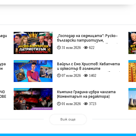
леди
„Господар на седмицата“: Руско-
български патриотизъм,
инфлуенсъри и тарикати (видео)
31 юли 2026
622
ура
Вайръл с Емо Христов: Кебапчета
ам
и оркестър в големите
задръствания към морето (видео)
07 юли 2026
1402
НЧО
Къмпинг Градина избра чалгата
ФОВЕ
(Коментарът на редактора)
01 юли 2026
3723
Виж още