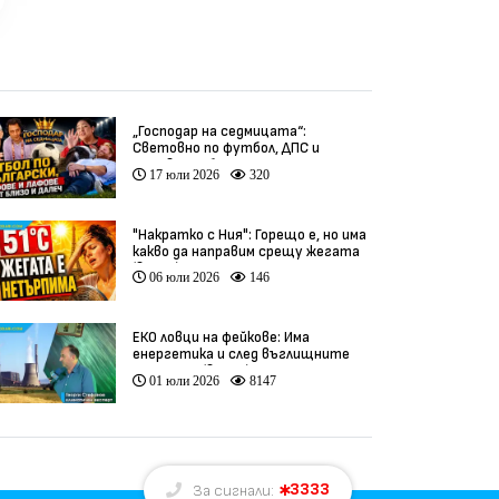
„Господар на седмицата“:
Световно по футбол, ДПС и
гафове от близо и далеч
17 юли 2026
320
"Накратко с Ния": Горещо е, но има
какво да направим срещу жегата
(видео)
06 юли 2026
146
ЕКО ловци на фейкове: Има
енергетика и след въглищните
централи (видео)
01 юли 2026
8147
3333
За сигнали: