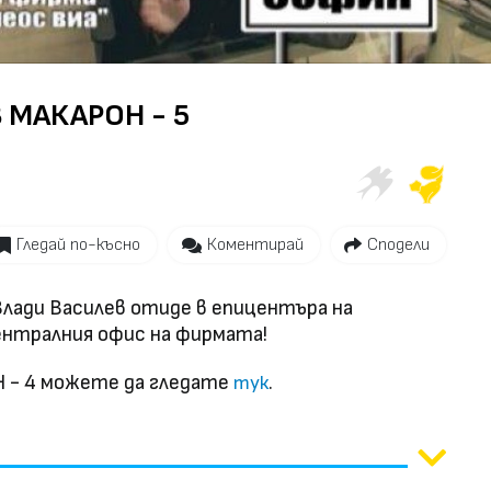
Video
 МАКАРОН - 5
Гледай по-късно
Коментирай
Сподели
 Влади Василев отиде в епицентъра на
нтралния офис на фирмата!
- 4 можете да гледате
.
тук