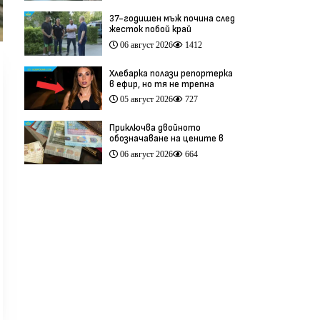
37-годишен мъж почина след
жесток побой край
Младежкия хълм в Пловдив
06 август 2026
1412
(видео)
Хлебарка полази репортерка
в ефир, но тя не трепна
(видео)
05 август 2026
727
Приключва двойното
обозначаване на цените в
левове и евро
06 август 2026
664