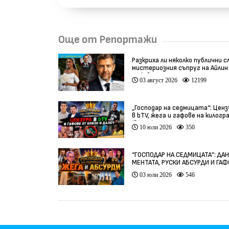
Още от Репортажи
Разкриха ли няколко публични с
мистериозния съпруг на Айлин
Бобева?
03 август 2026
12199
„Господар на седмицата“: Ценз
в bTV, жега и гафове на килогр
(видео)
10 юли 2026
350
“ГОСПОДАР НА СЕДМИЦАТА”: ДА
МЕНТАТА, РУСКИ АБСУРДИ И ГА
ОТ ЦЯЛ СВЯТ
03 юли 2026
546