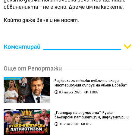
обвиненията - не е ясно. Дреме им на каскета.
Който даже вече и не носят.
Коментирай
Още от Репортажи
Разкриха ли няколко публични следи
мистериозния съпруг на Айлин Бобева?
03 август 2026
11897
„Господар на седмицата“: Руско-
български патриотизъм, инфлуенсъри и
тарикати (видео)
31 юли 2026
617