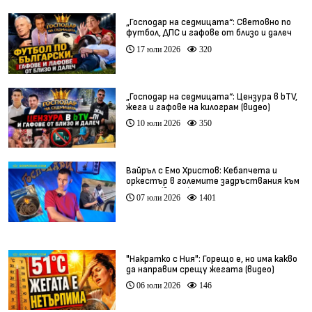
„Господар на седмицата“: Световно по
футбол, ДПС и гафове от близо и далеч
17 юли 2026
320
„Господар на седмицата“: Цензура в bTV,
жега и гафове на килограм (видео)
10 юли 2026
350
Вайръл с Емо Христов: Кебапчета и
оркестър в големите задръствания към
морето (видео)
07 юли 2026
1401
"Накратко с Ния": Горещо е, но има какво
да направим срещу жегата (видео)
06 юли 2026
146