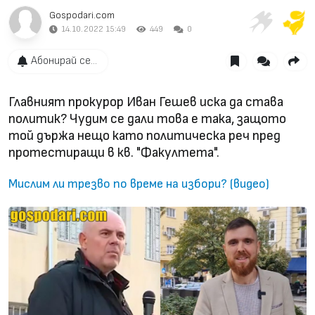
Gospodari.com
14.10.2022 15:49
449
0
Абонирай се...
Главният прокурор Иван Гешев иска да става
политик? Чудим се дали това е така, защото
той държа нещо като политическа реч пред
протестиращи в кв. "Факултета".
Мислим ли трезво по време на избори? (видео)