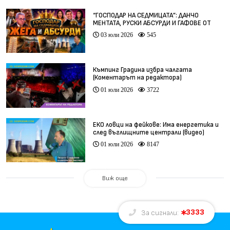
“ГОСПОДАР НА СЕДМИЦАТА”: ДАНЧО
МЕНТАТА, РУСКИ АБСУРДИ И ГАФОВЕ ОТ
ЦЯЛ СВЯТ
03 юли 2026
545
Къмпинг Градина избра чалгата
(Коментарът на редактора)
01 юли 2026
3722
ЕКО ловци на фейкове: Има енергетика и
след въглищните централи (видео)
01 юли 2026
8147
Виж още
3333
За сигнали: