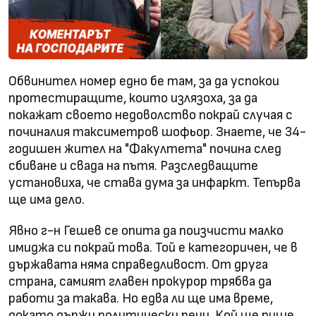
Обвинител номер едно бе там, за да успокои
протестиращите, които излязоха, за да
покажат своето недоволство покрай случая с
починалия таксиметров шофьор. Знаете, че 34-
годишен жител на "Факултета" почина след
сбиване и свада на пътя. Разследващите
установиха, че става дума за инфаркт. Тепърва
ще има дело.
Явно г-н Гешев се опита да поизчисти малко
имиджа си покрай това. Той е категоричен, че в
държавата няма справедливост. От друга
страна, самият главен прокурор трябва да
работи за такава. Но едва ли ще има време,
докато държи политически речи. Кой ще пише