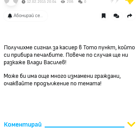
12.02.2015 20:04
208
0
Абонирай се...
Получихме сигнал за касиер в Тото пункт, който
си прибира печалбите. Повече по случая ще ни
разкаже Влади Василев!
Може би има още много измамени граждани,
очаквайте продължение по темата!
Коментирай