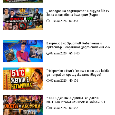
„Господар на седмицата“: Цензура в bTV,
жега и гафове на килограм (видео)
10 юли 2026
353
Вайръл с Емо Христов: Кебапчета и
оркестър в големите задръствания към
морето (видео)
07 юли 2026
1403
"Накратко с Ния": Горещо е, но има какво
да направим срещу жегата (видео)
06 юли 2026
151
“ГОСПОДАР НА СЕДМИЦАТА”: ДАНЧО
МЕНТАТА, РУСКИ АБСУРДИ И ГАФОВЕ ОТ
ЦЯЛ СВЯТ
03 юли 2026
552