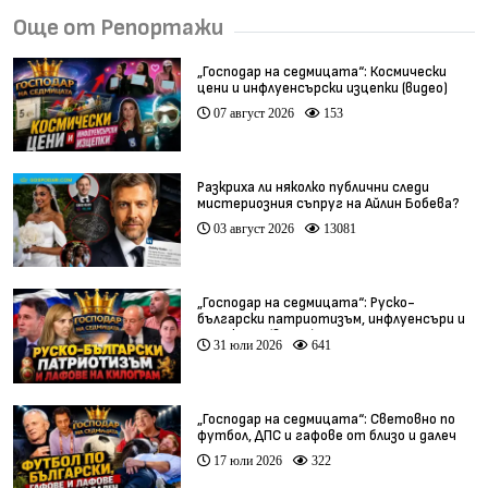
Още от Репортажи
„Господар на седмицата“: Космически
цени и инфлуенсърски изцепки (видео)
07 август 2026
153
Разкриха ли няколко публични следи
мистериозния съпруг на Айлин Бобева?
03 август 2026
13081
„Господар на седмицата“: Руско-
български патриотизъм, инфлуенсъри и
тарикати (видео)
31 юли 2026
641
„Господар на седмицата“: Световно по
футбол, ДПС и гафове от близо и далеч
17 юли 2026
322