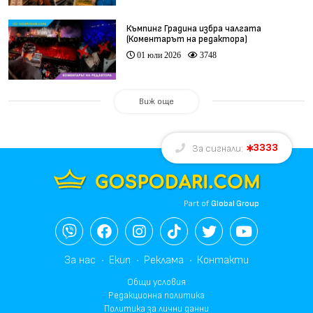
Къмпинг Градина избра чалгата
(Коментарът на редактора)
01 юли 2026
3748
Виж още
3333
За сигнали:
Part of
Global Group
За нас
Екип
Реклама
Контакти
Общи условия
Редакционна политика
Политика за лични данни