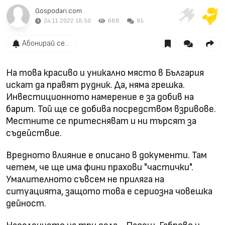
Gospodari.com
24.11.2022 18:50
688
95
Абонирай се...
На това красиво и уникално място в България
искат да правят рудник. Да, няма грешка.
Инвестиционното намерение е за добив на
барит. Той ще се добива посредством взривове.
Местните се притесняват и ни търсят за
съдействие.
Вредното влияние е описано в документи. Там
четем, че ще има фини прахови "частички".
Умалителното съвсем не приляга на
ситуацията, защото това е сериозна човешка
дейност.