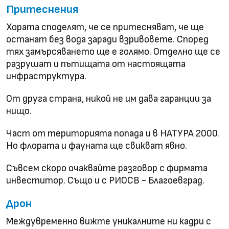
Притеснения
Хората споделят, че се притесняват, че ще
останат без вода заради взривовете. Според
тях замърсяването ще е голямо. Отделно ще се
разрушат и пътищата от настоящата
инфраструктура.
От друга страна, никой не им дава гаранции за
нищо.
Част от територията попада и в НАТУРА 2000.
Но флората и фауната ще свикват явно.
Съвсем скоро очаквайте разговор с фирмата
инвеститор. Също и с РИОСВ - Благоевград.
Дрон
Междувременно вижте уникалните ни кадри с