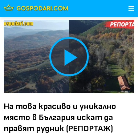
Play
Video
На това красиво и уникално
място в България искат да
правят рудник (РЕПОРТАЖ)