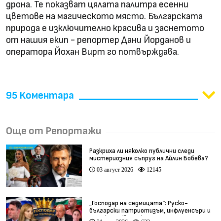
дрона. Те показват цялата палитра есенни
цветове на магическото място. Българската
природа е изключително красива и заснетото
от нашия екип - репортер Дани Йорданов и
оператора Йохан Вирт го потвърждава.
95 Коментара
Още от Репортажи
Разкриха ли няколко публични следи
мистериозния съпруг на Айлин Бобева?
03 август 2026
12145
„Господар на седмицата“: Руско-
български патриотизъм, инфлуенсъри и
тарикати (видео)