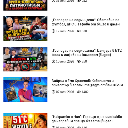
31 юли 2026
622
„Господар на седмицата“: Световно по
футбол, ДПС и гафове от близо и далеч
17 юли 2026
320
„Господар на седмицата“: Цензура в bTV,
жега и гафове на килограм (видео)
10 юли 2026
350
Вайръл с Емо Христов: Кебапчета и
оркестър в големите задръствания към
морето (видео)
07 юли 2026
1402
"Накратко с Ния": Горещо е, но има какво
да направим срещу жегата (видео)
06 юли 2026
146