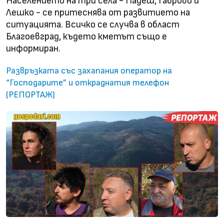
Населението на три села - Падеш, Габрово и
Лешко - се притеснява от развитието на
ситуацията. Всичко се случва в област
Благоевград, където кметът също е
информиран.
Развръзката със захапания оператор на
“Господарите” и откраднатия телефон
(РЕПОРТАЖ)