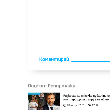
Коментирай
Още от Репортажи
Разкриха ли няколко публични с
мистериозния съпруг на Айлин
Бобева?
03 август 2026
12300