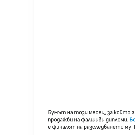
Бумът на този месец, за който го
продажби на фалшиви дипломи.
Б
e финалът на разследването му.