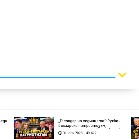
леди
„Господар на седмицата“: Руско-
български патриотизъм,
инфлуенсъри и тарикати (видео)
31 юли 2026
622