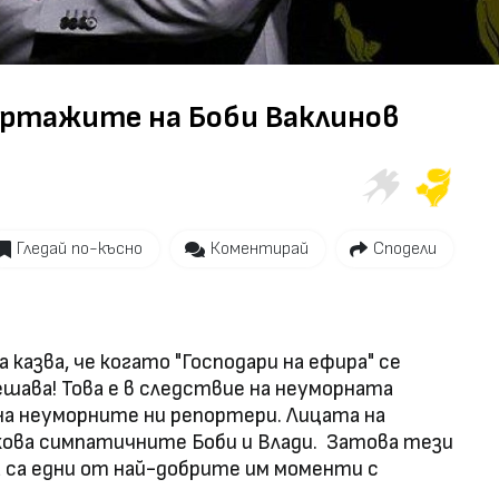
ртажите на Боби Ваклинов
Гледай по-късно
Коментирай
Сподели
а казва, че когато "Господари на ефира" се
ешава! Това е в следствие на неуморната
 на неуморните ни репортери. Лицата на
кова симпатичните Боби и Влади. Затова тези
а са едни от най-добрите им моменти с