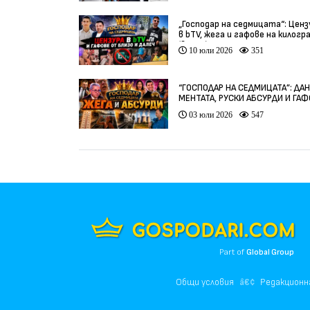
„Господар на седмицата“: Ценз
в bTV, жега и гафове на килогр
(видео)
10 юли 2026
351
“ГОСПОДАР НА СЕДМИЦАТА”: ДА
МЕНТАТА, РУСКИ АБСУРДИ И ГА
ОТ ЦЯЛ СВЯТ
03 юли 2026
547
Part of
Global Group
Общи условия
Редакционн