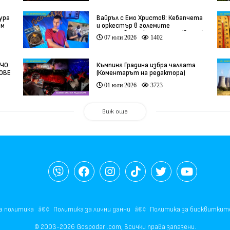
ура
Вайръл с Емо Христов: Кебапчета
ам
и оркестър в големите
задръствания към морето (видео)
07 юли 2026
1402
НЧО
Къмпинг Градина избра чалгата
ФОВЕ
(Коментарът на редактора)
01 юли 2026
3723
Виж още
а политика
Политика за лични данни
Политика за бисквиткит
© 2003-2026 Gospodari.com, Всички права запазени.