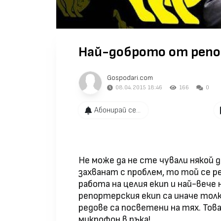
Най-доброто от репо
Gospodari.com
08.04.2015 18:46
166
0
Абонирай се...
Не може да не сте чували някой д
захванат с проблем, то той се р
работа на целия екип и най-вече
репортерския екип са иначе тол
редове са посветени на тях. Тов
микрофон в ръка!