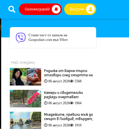
Сигнализирай!
Влизане
Стани част от канала на
Gospodari.com във Viber
Най-гледани
Родилка от Варна търси
отговори след смъртта на
бебето ѝ дни преди секцио
06 август 2026
5568
(видео)
Камери и свидетелски
разкази очертават
хронологията на фаталния
06 август 2026
1964
побой край Младежкия хълм
(видео)
Младежите, пребили мъж до
смърт в Пловдив, твърдят,
че са „ловци на педофили”
06 август 2026
1919
(видео)