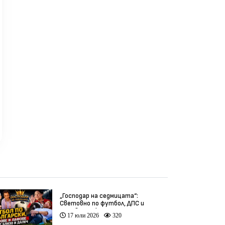
„Господар на седмицата“:
Световно по футбол, ДПС и
гафове от близо и далеч
17 юли 2026
320