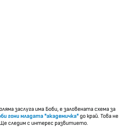
ляма заслуга има Боби, е заловената схема за
оби гони младата "академичка"
до край. Това не
 Ще следим с интерес развитието.