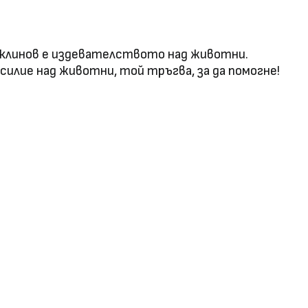
аклинов е издевателството над животни.
асилие над животни, той тръгва, за да помогне!