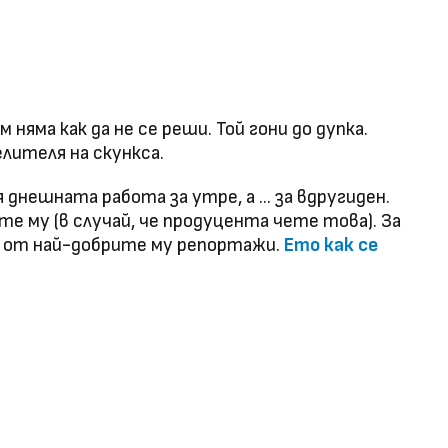
м няма как да не се реши. Той гони до дупка.
елителя на скункса.
 днешната работа за утре, а ... за вдругиден.
те му (в случай, че продуцента чете това). За
н от най-добрите му репортажи.
Ето как се