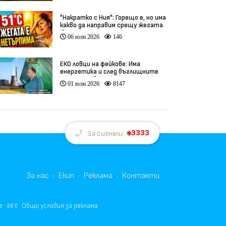
"Накратко с Ния": Горещо е, но има
какво да направим срещу жегата
(видео)
06 юли 2026
146
ЕКО ловци на фейкове: Има
енергетика и след въглищните
централи (видео)
01 юли 2026
8147
3333
За сигнали:
За нас
Екип
Реклама
Контакти
е
Общи условия за реклама