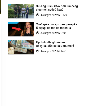
37-годишен мъж почина след
жесток побой край
Младежкия хълм в Пловдив
06 август 2026
1420
(видео)
Хлебарка полази репортерка
в ефир, но тя не трепна
(видео)
05 август 2026
730
Приключва двойното
обозначаване на цените в
левове и евро
06 август 2026
672