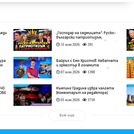
леди
„Господар на седмицата“: Руско-
български патриотизъм,
инфлуенсъри и тарикати (видео)
31 юли 2026
591
ура
Вайръл с Емо Христов: Кебапчета
ам
и оркестър в големите
задръствания към морето (видео)
07 юли 2026
1398
НЧО
Къмпинг Градина избра чалгата
ФОВЕ
(Коментарът на редактора)
01 юли 2026
3718
Виж още