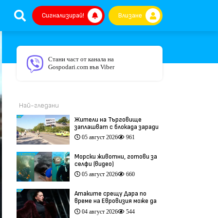
Сигнализирай!
Влизане
Стани част от канала на
Gospodari.com във Viber
Най-гледани
Жители на Търговище
заплашват с блокада заради
опасен участък на пътя
05 август 2026
961
София–Варна (видео)
Морски животни, готови за
селфи (видео)
05 август 2026
660
Атаките срещу Дара по
време на Евровизия може да
са били част от
04 август 2026
544
координирана