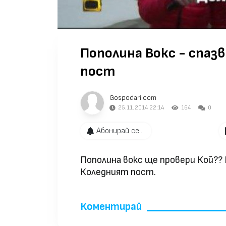
Пополина Вокс - спа
пост
Gospodari.com
25.11.2014 22:14
164
0
Абонирай се...
Пополина вокс ще провери Кой??
Коледният пост.
Коментирай