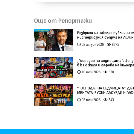
Още от Репортажи
Разкриха ли няколко публични с
мистериозния съпруг на Айлин
Бобева?
03 август 2026
8775
„Господар на седмицата“: Ценз
в bTV, жега и гафове на килогр
(видео)
10 юли 2026
350
“ГОСПОДАР НА СЕДМИЦАТА”: ДА
МЕНТАТА, РУСКИ АБСУРДИ И ГА
ОТ ЦЯЛ СВЯТ
03 юли 2026
543