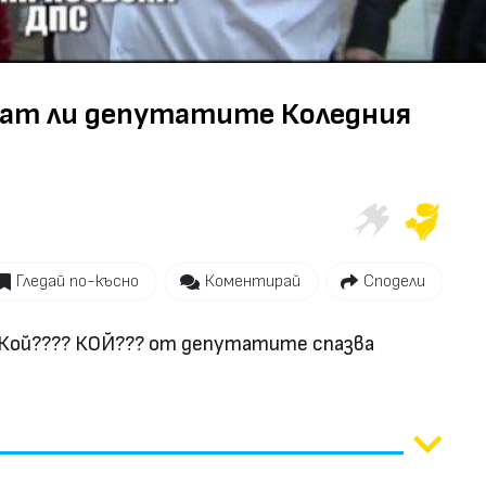
Video
зват ли депутатите Коледния
Гледай по-късно
Коментирай
Сподели
 Кой???? КОЙ??? от депутатите спазва