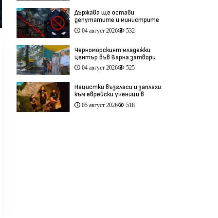
антиевропейска кампания
Държава ще остави
депутатите и министрите
си без заплати, ако
04 август 2026
532
бюджетът е на червено
Черноморският младежки
център във Варна затвори
врати ден след откриването
04 август 2026
525
си (видео)
Нацистки възгласи и заплахи
към еврейски ученици в
Банско разтърсиха Италия
05 август 2026
518
(видео)