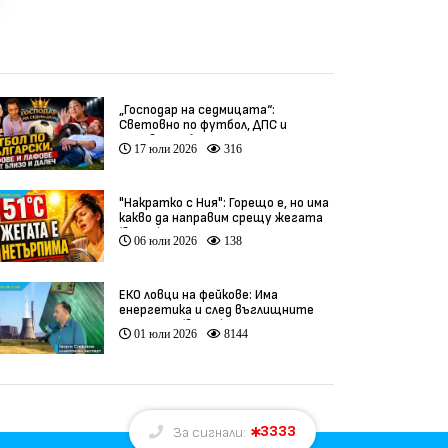
„Господар на седмицата“:
Световно по футбол, ДПС и
гафове от близо и далеч
17 юли 2026
316
"Накратко с Ния": Горещо е, но има
какво да направим срещу жегата
(видео)
06 юли 2026
138
ЕКО ловци на фейкове: Има
енергетика и след въглищните
централи (видео)
01 юли 2026
8144
3333
За сигнали: