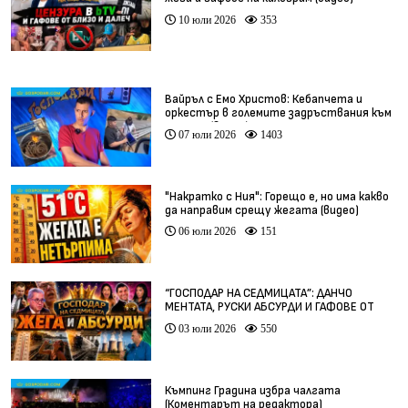
10 юли 2026
353
Вайръл с Емо Христов: Кебапчета и
оркестър в големите задръствания към
морето (видео)
07 юли 2026
1403
"Накратко с Ния": Горещо е, но има какво
да направим срещу жегата (видео)
06 юли 2026
151
“ГОСПОДАР НА СЕДМИЦАТА”: ДАНЧО
МЕНТАТА, РУСКИ АБСУРДИ И ГАФОВЕ ОТ
ЦЯЛ СВЯТ
03 юли 2026
550
Къмпинг Градина избра чалгата
(Коментарът на редактора)