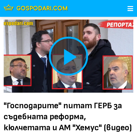
Play
Video
"Господарите" питат ГЕРБ за
съдебната реформа,
кюлчетата и АМ "Хемус" (видео)