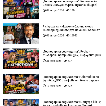
„Господар на седмицата“: Космически
цени и инфлуенсърски изцепки (видео)
07 август 2026
140
Разкриха ли няколко публични следи
мистериозния съпруг на Айлин Бобева?
03 август 2026
13046
„Господар на седмицата“: Руско-
български патриотизъм, инфлуенсъри и
тарикати (видео)
31 юли 2026
637
„Господар на седмицата“: Световно по
футбол, ДПС и гафове от близо и далеч
17 юли 2026
322
„Господар на седмицата“: Цензура в bTV,
жега и гафове на килограм (видео)