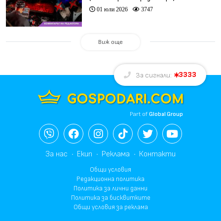
01 юли 2026
3747
Виж още
3333
За сигнали:
Part of
Global Group
За нас
Екип
Реклама
Контакти
Общи условия
Редакционна политика
Политика за лични данни
Политика за бисквитките
Общи условия за реклама