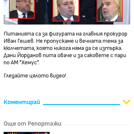
Питанията са за фигурата на главния прокурор
Иван Гешев. Не пропускаме и вечната тема за
кюлчетата, която никога няма да се изтърка.
Дани Йорданов пита обаче и за саковете с пари
по АМ "Хемус".
Гледайте цялото видео!
Коментирай
Още от Репортажи