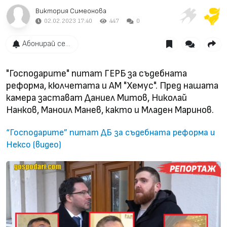
Виктория Симеонова
02.02.2023 17:40
447
0
Абонирай се...
"Господарите" питат ГЕРБ за съдебната
реформа, кюлчетата и АМ "Хемус". Пред нашата
камера застават Даниел Митов, Николай
Нанков, Маноил Манев, както и Младен Маринов.
“Господарите” питат ДБ за съдебната реформа и
Нексо (видео)