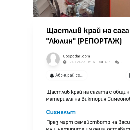
Щастлив край на саг
"Люлин" (РЕПОРТАЖ)
Gospodari.com
17.01.2023 18:16
425
0
Абонирай се...
Щастлив край на сагата с общин
материала на Виктория Симеонов
Сигналът
През март семейството на Васи
му и четирите им деца, остават