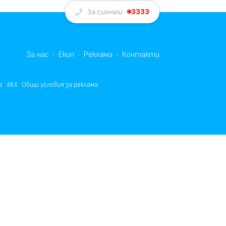
3333
За сигнали:
За нас
Екип
Реклама
Контакти
е
Общи условия за реклама