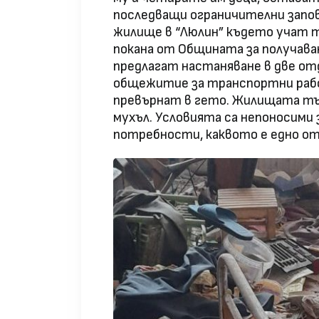
последващи ограничителни запо
жилище в “Люлин” където учат т
покана от Общината за получаване
предлагат настаняване в две от
общежитие за транспортни работ
превърнат в гето. Жилищата тън
мухъл. Условията са непоносими 
потребности, каквото е едно о