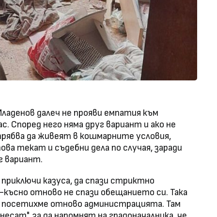
Младенов далеч не прояви емпатия към
с. Според него няма друг вариант и ако не
трябва да живеят в кошмарните условия,
ова текат и съдебни дела по случая, заради
г вариант.
приключи казуса, да спази стриктно
-късно отново не спази обещанието си. Така
л посетихме отново администрацията. Там
несат", за да напомнят на градоначалника, че