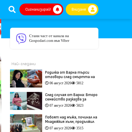
Сигнализирай!
Влизане
Стани част от канала на
Gospodari.com във Viber
Най-гледани
Родилка от Варна търси
отговори след смъртта на
бебето ѝ дни преди секцио
06 август 2026
5812
(видео)
След случая от Варна: Второ
семейство разказва за
трагедия след бременност
07 август 2026
5023
при същия лекар (видео)
Побоят над мъжа, починал на
Младежкия хълм, продължил
повече от час (видео)
07 август 2026
3515