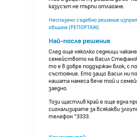
казусът не търпи отлагане.
Неспазено съдебно решение изпрат
община (РЕПОРТАЖ)
Най-после решение
След още няколко седмици чакане
семейството на Васил Стефанов,
то е в добре поддържан блок, с 
състояние. Ето защо Васил ни пок
нашата намеса вече той и семе
заедно.
Този щастлив край е още една при
сигнализирате за всякакви злоуп
телефон *3333.