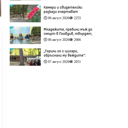
Камери и свидетелски
разкази очертават
хронологията на фаталния
06 август 2026
2255
побой край Младежкия хълм
(видео)
Младежите, пребили мъж до
смърт в Пловдив, твърдят,
че са „ловци на педофили”
06 август 2026
2066
(видео)
„Горили го с цигари,
обръснали му веждите“:
Побойниците от Пловдив
07 август 2026
2051
остават в ареста (видео)