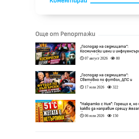
Коментирай
Още от Репортажи
„Господар на седмицата“:
Космически цени и инфлуенсър
изцепки (видео)
07 август 2026
80
„Господар на седмицата“:
Световно по футбол, ДПС и
гафове от близо и далеч
17 юли 2026
322
"Накратко с Ния": Горещо е, но
какво да направим срещу жег
(видео)
06 юли 2026
150