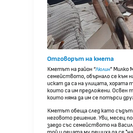
Отговорът на кмета
Кметът на район “
” Милко 
Люлин
семейството, обърнало се към на
искат да са на улицата, хората 
които са им предложени. Освен т
които няма да им се потърси дру
Кметът обеща след като съдът 
неговото решение. Уви, месец по
заедо със семейството на Васи
той и децата му решиха да се "на