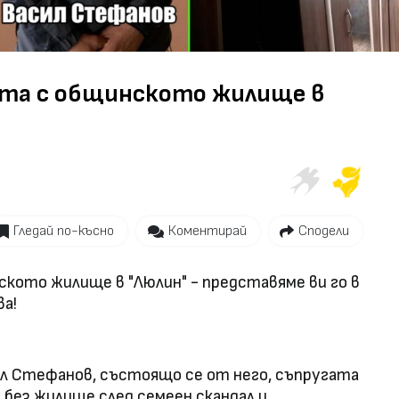
Video
ата с общинското жилище в
Гледай по-късно
Коментирай
Сподели
ското жилище в "Люлин" - представяме ви го в
а!
л Стефанов, състоящо се от него, съпругата
 без жилище след семеен скандал и