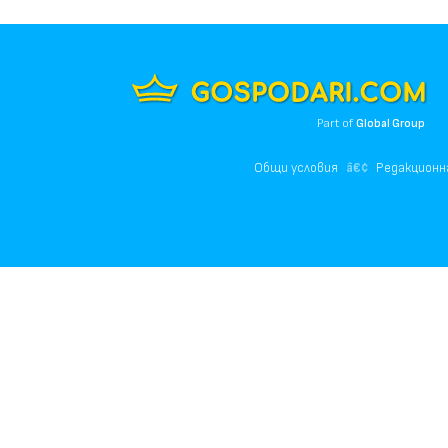
Part of
Global Group
Общи условия
Редакционн