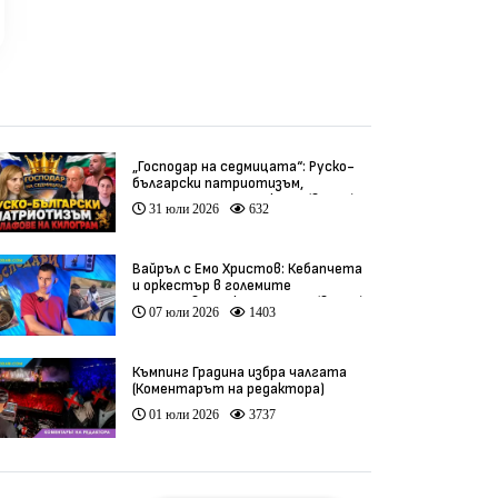
„Господар на седмицата“: Руско-
български патриотизъм,
инфлуенсъри и тарикати (видео)
31 юли 2026
632
Вайръл с Емо Христов: Кебапчета
и оркестър в големите
задръствания към морето (видео)
07 юли 2026
1403
Къмпинг Градина избра чалгата
(Коментарът на редактора)
01 юли 2026
3737