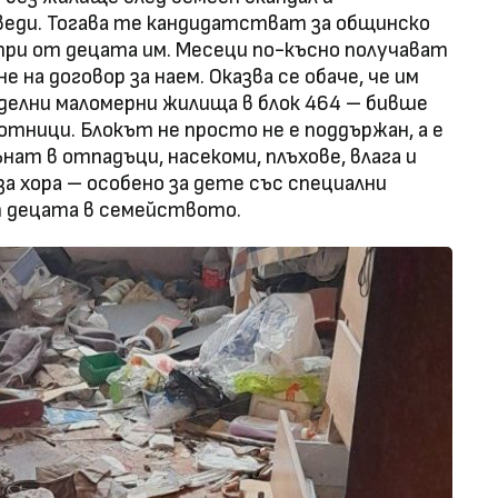
веди. Тогава те кандидатстват за общинско
ри от децата им. Месеци по-късно получават
 на договор за наем. Оказва се обаче, че им
делни маломерни жилища в блок 464 – бивше
ници. Блокът не просто не е поддържан, а е
ат в отпадъци, насекоми, плъхове, влага и
за хора – особено за дете със специални
т децата в семейството.