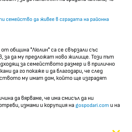
и семейство да живее в сградата на районна
 от община "Люлин" са се свързали със
 за да му предложат ново жилище. Този път
подходящ за семейството размер и в прилично
ани да го покаже и да благодари, че след
йството му имат дом, който ще изградят
чина да вярваме, че има смисъл да ни
отреби, измами и корупция на
и на
gospodari.com