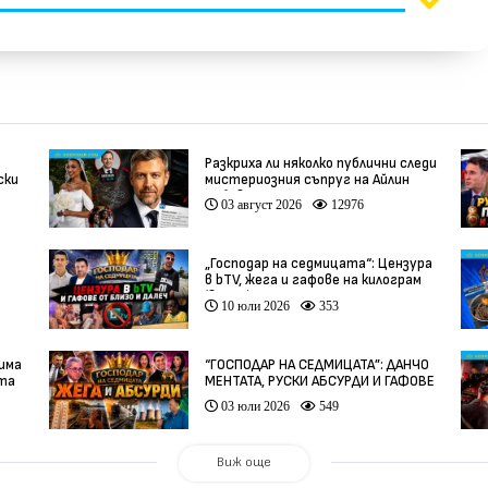
Разкриха ли няколко публични следи
ски
мистериозния съпруг на Айлин
Бобева?
03 август 2026
12976
„Господар на седмицата“: Цензура
в bTV, жега и гафове на килограм
(видео)
10 юли 2026
353
 има
“ГОСПОДАР НА СЕДМИЦАТА”: ДАНЧО
ата
МЕНТАТА, РУСКИ АБСУРДИ И ГАФОВЕ
ОТ ЦЯЛ СВЯТ
03 юли 2026
549
Виж още