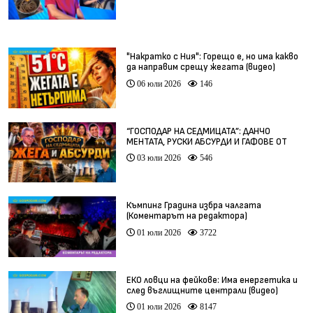
"Накратко с Ния": Горещо е, но има какво
да направим срещу жегата (видео)
06 юли 2026
146
“ГОСПОДАР НА СЕДМИЦАТА”: ДАНЧО
МЕНТАТА, РУСКИ АБСУРДИ И ГАФОВЕ ОТ
ЦЯЛ СВЯТ
03 юли 2026
546
Къмпинг Градина избра чалгата
(Коментарът на редактора)
01 юли 2026
3722
ЕКО ловци на фейкове: Има енергетика и
след въглищните централи (видео)
01 юли 2026
8147