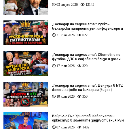
03 август 2026
12145
„Господар на седмицата“: Руско-
български патриотизъм, инфлуенсъри и
тарикати (видео)
31 юли 2026
622
„Господар на седмицата“: Световно по
футбол, ДПС и гафове от близо и далеч
17 юли 2026
320
„Господар на седмицата“: Цензура в bTV,
жега и гафове на килограм (видео)
10 юли 2026
350
Вайръл с Емо Христов: Кебапчета и
оркестър в големите задръствания към
морето (видео)
07 юли 2026
1402