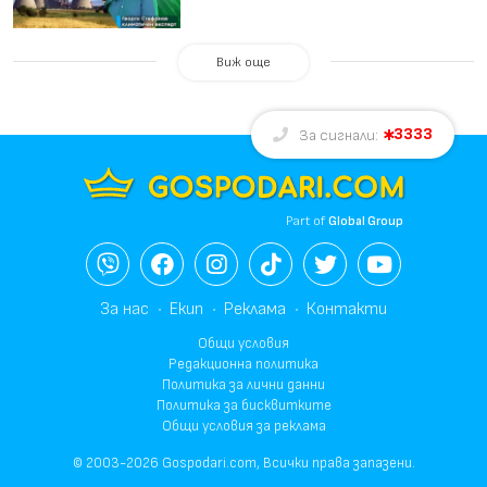
Виж още
3333
За сигнали:
Part of
Global Group
За нас
Екип
Реклама
Контакти
Общи условия
Редакционна политика
Политика за лични данни
Политика за бисквитките
Общи условия за реклама
© 2003-2026 Gospodari.com, Всички права запазени.