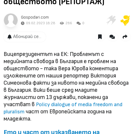
обществото (РЕПОРТАЖ)
Gospodari.com
09.02.2023 18:28
286
0
Абонирай се...
Вицепрезидентът на ЕК: Проблемът с
медийната свобода в България е проблем на
обществото - така Вера Юрова коментира
изложените от нашия репортер Виктория
Симеонова факти за нивото на медийна свобода
в България. Вики беше сред младите
журналисти от 13 държави, поканени да
участват в
Policy dialogue of media freedom and
част от Европейската година на
pluralism
младежта.
Ето и част от изказването на