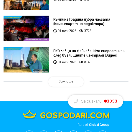
Къмпинг Градина избра чалгата
(Коментарът на редактора)
01 юли 2026
3723
ЕКО ловци на фейкове: Има енергетика и
след въглищните централи (видео)
01 юли 2026
8148
Виж още
3333
За сигнали:
Part of
Global Group