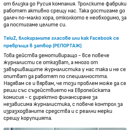
от близка до Русия компания. Тролските фабрики
работят активно срещу нас. Така достигаме до
далеч по-малко хора, отколкото е необходимо, за
да постигаме целите си.
TeluZ, блокираните гласове или как Facebook се
превръща в затвор (РЕПОРТАЖ)
Това действа демотивиращо - все повече
журналисти се отказват, а много от
завършващите журналистика у нас така и не се
опитват да работят по специалността.
Надявам се и вярвам, че този проблем може да се
реши със съдействието на Европейската
комисия - с директно финансиране за
независима журналистика, с повече контрол за
изразходваните средства и с реални мерки
срещу корупцията.