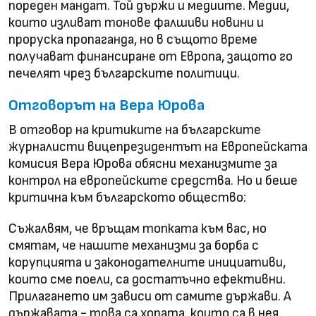
пореден мандат. Той държи и медиите. Медии,
които изливат тонове фалшиви новини и
проруска пропаганда, но в същото време
получават финансиране от Европа, защото го
печелят чрез българските политици.
Отговорът на Вера Юрова
В отговор на критиките на българските
журналисти вицепрезидентът на Европейската
комисия Вера Юрова обясни механизмите за
контрол на европейските средства. Но и беше
критична към българското общество:
Съжалвям, че връщам топката към вас, но
смятам, че нашите механизми за борба с
корупцията и законодателните инициативи,
които сме поели, са достатъчно ефективни.
Прилагането им зависи от самите държави. А
държавата - това са хората, които са в нея.