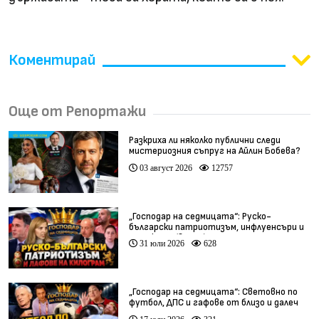
Коментирай
Още от Репортажи
Разкриха ли няколко публични следи
мистериозния съпруг на Айлин Бобева?
03 август 2026
12757
„Господар на седмицата“: Руско-
български патриотизъм, инфлуенсъри и
тарикати (видео)
31 юли 2026
628
„Господар на седмицата“: Световно по
футбол, ДПС и гафове от близо и далеч