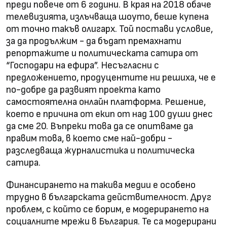
преди повече от 6 години. В края на 2018 обаче
телевизията, излъчваща шоуто, беше купена
от точно такъв олигарх. Той постави условие,
за да продължим - да бъдат премахнати
репортажите и политическата сатира от
“Господари на ефира”. Несъгласни с
предложението, продуцентите ни решиха, че е
по-добре да развият проекта като
самостоятелна онлайн платформа. Решение,
което е причина от екип от над 100 души днес
да сме 20. Въпреки това да се опитваме да
правим това, в което сме най-добри -
разследваща журналистика и политическа
сатира.
Финансирането на такива медии е особено
трудно в българската действителност. Друг
проблем, с който се борим, е модерирането на
социалните мрежи в България. Те са модерирани