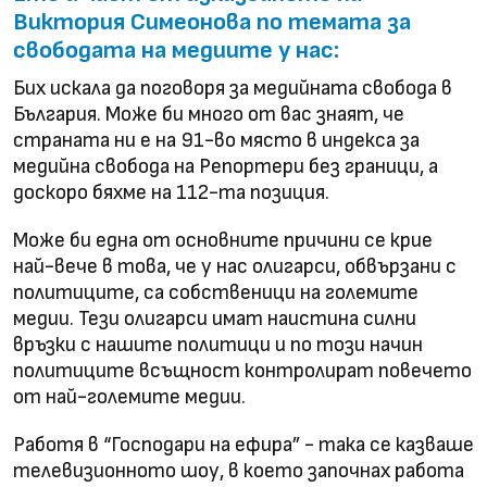
Виктория Симеонова по темата за
свободата на медиите у нас:
Бих искала да поговоря за медийната свобода в
България. Може би много от вас знаят, че
страната ни е на 91-во място в индекса за
медийна свобода на Репортери без граници, а
доскоро бяхме на 112-та позиция.
Може би една от основните причини се крие
най-вече в това, че у нас олигарси, обвързани с
политиците, са собственици на големите
медии. Тези олигарси имат наистина силни
връзки с нашите политици и по този начин
политиците всъщност контролират повечето
от най-големите медии.
Работя в “Господари на ефира” - така се казваше
телевизионното шоу, в което започнах работа