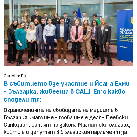
Снимка: ЕК
В събитието взе участие и Йоана Елми
- българка, живееща в САЩ. Ето какво
сподели тя:
Ограниченията на свободата на медиите в
България имат име - това име е Делян Пеевски.
Санкционираният по закона Магнитски олигарх,
който е и депутат в българския парламент за