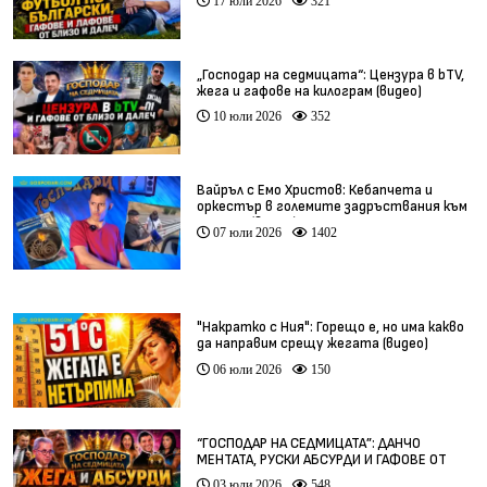
17 юли 2026
321
„Господар на седмицата“: Цензура в bTV,
жега и гафове на килограм (видео)
10 юли 2026
352
Вайръл с Емо Христов: Кебапчета и
оркестър в големите задръствания към
морето (видео)
07 юли 2026
1402
"Накратко с Ния": Горещо е, но има какво
да направим срещу жегата (видео)
06 юли 2026
150
“ГОСПОДАР НА СЕДМИЦАТА”: ДАНЧО
МЕНТАТА, РУСКИ АБСУРДИ И ГАФОВЕ ОТ
ЦЯЛ СВЯТ
03 юли 2026
548