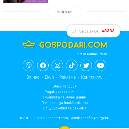
Виж още
3333
За сигнали:
Part of
Global Group
За нас
Екип
Реклама
Контакти
Общи условия
Редакционна политика
Политика за лични данни
Политика за бисквитките
Общи условия за реклама
© 2003-2026 Gospodari.com, Всички права запазени.