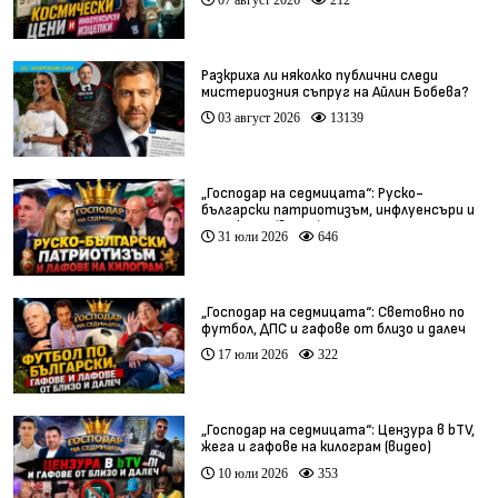
Разкриха ли няколко публични следи
мистериозния съпруг на Айлин Бобева?
03 август 2026
13139
„Господар на седмицата“: Руско-
български патриотизъм, инфлуенсъри и
тарикати (видео)
31 юли 2026
646
„Господар на седмицата“: Световно по
футбол, ДПС и гафове от близо и далеч
17 юли 2026
322
„Господар на седмицата“: Цензура в bTV,
жега и гафове на килограм (видео)
10 юли 2026
353