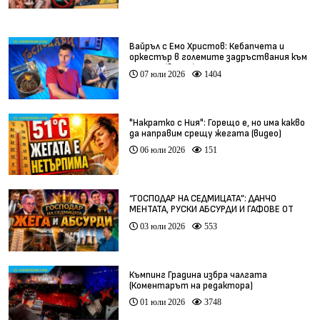
Вайръл с Емо Христов: Кебапчета и
оркестър в големите задръствания към
морето (видео)
07 юли 2026
1404
"Накратко с Ния": Горещо е, но има какво
да направим срещу жегата (видео)
06 юли 2026
151
“ГОСПОДАР НА СЕДМИЦАТА”: ДАНЧО
МЕНТАТА, РУСКИ АБСУРДИ И ГАФОВЕ ОТ
ЦЯЛ СВЯТ
03 юли 2026
553
Къмпинг Градина избра чалгата
(Коментарът на редактора)
01 юли 2026
3748