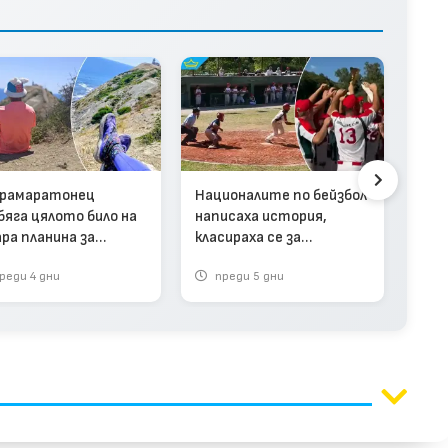
Исп
Мон
Арж
рамаратонец
Националите по бейзбол
бяга цялото било на
написаха история,
ра планина за
класираха се за
ордно време (видео)
Европейското
реди 4 дни
преди 5 дни
п
първенство (видео)