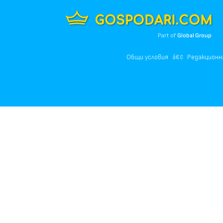
Part of
Global Group
Общи условия
Редакционн