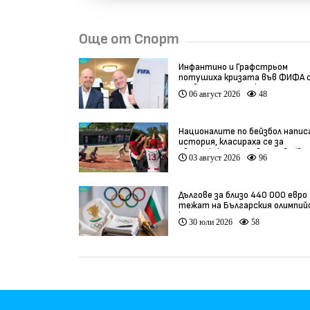
Още от Спорт
Инфантино и Графстрьом
потушиха кризата във ФИФА 
провалената сделка
06 август 2026
48
Националите по бейзбол напис
история, класираха се за
Европейското първенство (вид
03 август 2026
96
Дългове за близо 440 000 евро
тежат на Българския олимпий
комитет
30 юли 2026
58