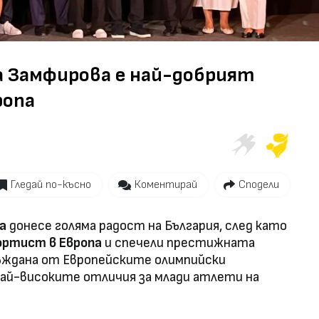
Video
 Замфирова е най-добрият
ропа
Гледай по-късно
Коментирай
Сподели
а
донесе голяма радост на България, след като
ортист в Европа
и спечели престижната
съждана от Европейските олимпийски
 най-високите отличия за млади атлети на