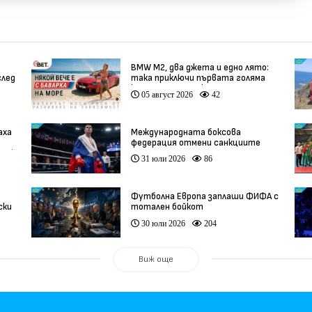
BMW М2, два джета и едно лято:
след
така приключи първата голяма
кампания на BET.bg
05 август 2026
42
аха
Международната боксова
федерация отмени санкциите
ео)
срещу Русия
31 юли 2026
86
Футболна Европа заплаши ФИФА с
ски
тотален бойкот
30 юли 2026
204
Виж още