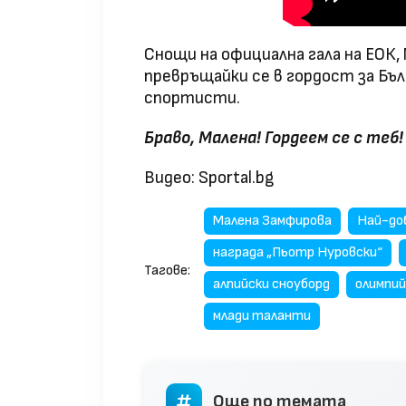
Снощи на официална гала на ЕОК,
превръщайки се в гордост за Бъл
спортисти.
Браво, Малена!
Г
ордеем се с теб!
Видео: Sportal.bg
Малена Замфирова
Най-до
награда „Пьотр Нуровски“
Тагове:
алпийски сноуборд
олимпий
млади таланти
Още по темата