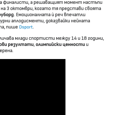
ма финалисти, а решаващият момент настъпи
К на 3 октомври, когато тя представи своята
оуборд
. Емоционалната ѝ реч впечатли
урни аплодисменти, доказвайки нейната
та, пише
.
Dsport
ичава млади спортисти между 14 и 18 години,
ови резултати
,
олимпийски ценности
и
ерена.