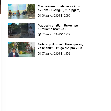
Младежите, пребили мъж до
смърт в Пловдив, твърдят,
че са „ловци на педофили”
06 август 2026
2090
(видео)
Младежи опъват въже през
пътното платно в
столичния квартал „Обеля“
07 август 2026
1922
(видео)
Любомир Николов: Няма данни,
че пребитият до смърт мъж
в Пловдив е бил педофил
07 август 2026
1852
(видео)