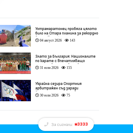
Ултрамаратонец пробяга цялото
било на Стара планина за рекордно
време (видео)
04 август 2026
143
Злато за България: Националите
по карате с впечатляващо
представяне на Световното
31 юли 2026
155
(видео)
Украйна сезира Спортния
арбитражен съд заради
връщането на Русия в
30 юли 2026
75
олимпийското движение
3333
За сигнали: