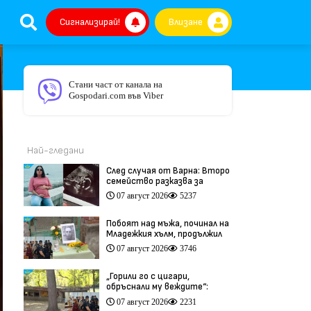
Сигнализирай!
Влизане
Стани част от канала на
Gospodari.com във Viber
Най-гледани
След случая от Варна: Второ
семейство разказва за
трагедия след бременност
07 август 2026
5237
при същия лекар (видео)
Побоят над мъжа, починал на
Младежкия хълм, продължил
повече от час (видео)
07 август 2026
3746
„Горили го с цигари,
обръснали му веждите“:
Побойниците от Пловдив
07 август 2026
2231
остават в ареста (видео)