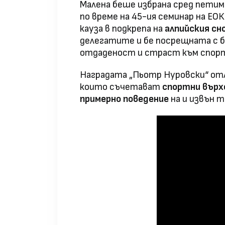
Малена беше избрана сред пети
по време на 45-ия семинар на ЕО
кауза в подкрепа на
алпийския сн
делегатите и бе посрещната с б
отдаденост и страст към спор
Наградата „Пьотр Нуровски“ отл
които съчетават
спортни върх
примерно поведение
на и извън т