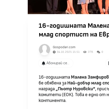
16-годишната Малена
млад спортист на Ев
Gospodari.com
04.10.2025 15:51
378
0
Абонирай се...
16-годишната
Малена Замфиров
бе обявена за
Най-добър млад сп
награда
„Пьотр Нуровски“
, при
комитети (ЕОК). Това е едно от
континента.