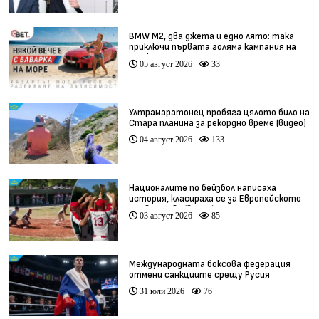
BMW М2, два джета и едно лято: така
приключи първата голяма кампания на
BET.bg
05 август 2026
33
Ултрамаратонец пробяга цялото било на
Стара планина за рекордно време (видео)
04 август 2026
133
Националите по бейзбол написаха
история, класираха се за Европейското
първенство (видео)
03 август 2026
85
Международната боксова федерация
отмени санкциите срещу Русия
31 юли 2026
76