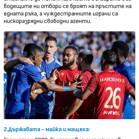
водещите ни отбори се броят на пръстите на
едната ръка, а чуждестранните играчи са
нискоразрядни свободни агенти.
2.Държавата - майка и мащеха: