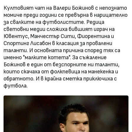
Култовият чат на Валери Божинов с непознато
момиче преди години се превърна в нарицателно
за свалките на футболистите. Редица
световни медии сложиха бившият играч на
Ювентус, Манчестър Сити, Фиорентина и
Спортинг Лисабон в класация за провалени
таланти. И основната причина според тях са
именно "малките котета". За съжаление
Божинов е един от безспорните ни таланти,
които скачаха от фолкпевица на манекенка и
обратното. И в крайна сметка приключиха с
футбола.