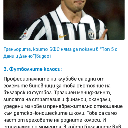
Треньорите, които БФС няма да покани в “Топ 5 с
Дани и Данчо”(видео)
3. Футболните колоси:
Професионалните ни клубове са едни от
големите виновници за това състояние на
българския футбол. Трагичен мениджмънт,
липсата на стратегия и финанси, скандали,
уредени мачове и пренебрежително отношение
към детско-юношеските школи. Това са само
част от греховете на родните колоси. И
стигнахме до момента, в който българите във