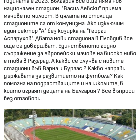
Годината е 2023. България все още няма нов
национален стадион. "Васил Левски" приема
мачове по милост. В цялата ни столица
стадионите са от комунизма. Ако изключим
един сектор "А" без козирка на "Георги
Аспарухов". Двата нови стадиона в Пловдив все
още се довършват. Единственото годно
съоражение за европейски мачове на високо ниво
е това в Разград. А какво се случва с новите
стадиони във Варна и Бургас ? Какво направи
държавата за развитието на футбола? Как
помогна на подрастващите и на школите, в
които играят децата на България ? Все въпроси
без отговори.