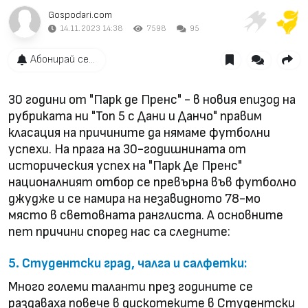
Gospodari.com
14.11.2023 14:38
7598
95
Абонирай се...
30 години от "Парк де Пренс" - в новия епизод на
рубриката ни "Топ 5 с Дани и Данчо" правим
класация на причините да нямаме футболни
успехи. На прага на 30-годишнината от
историческия успех на "Парк Де Пренс"
националният отбор се превърна във футболно
джудже и се намира на незавидното 78-мо
място в световната ранглиста. А основните
пет причини според нас са следните:
5. Студентски град, чалга и салфетки:
Много големи таланти през годините се
раздаваха повече в дискотеките в Студентски