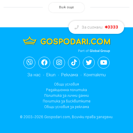
Виж още
3333
За сигнали:
Part of
Global Group
За нас
Екип
Реклама
Контакти
Общи условия
Редакционна политика
Политика за лични данни
Политика за бисквитките
Общи условия за реклама
© 2003-2026 Gospodari.com, Всички права запазени.