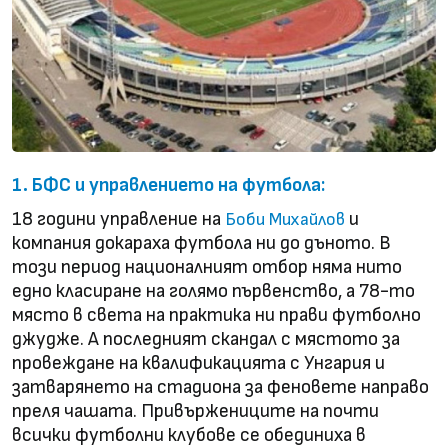
1. БФС и управлението на футбола:
18 години управление на
и
Боби Михайлов
компания докараха футбола ни до дъното. В
този период националният отбор няма нито
едно класиране на голямо първенство, а 78-то
място в света на практика ни прави футболно
джудже. А последният скандал с мястото за
провеждане на квалификацията с Унгария и
затварянето на стадиона за феновете направо
преля чашата. Привържениците на почти
всички футболни клубове се обединиха в