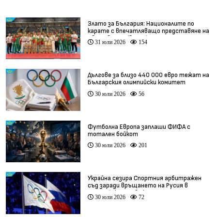
Злато за България: Националите по
карате с впечатляващо представяне на
Световното (видео)
31 юли 2026
154
Дългове за близо 440 000 евро тежат на
Българския олимпийски комитет
30 юли 2026
56
Футболна Европа заплаши ФИФА с
тотален бойкот
30 юли 2026
201
Украйна сезира Спортния арбитражен
съд заради връщането на Русия в
олимпийското движение
30 юли 2026
72