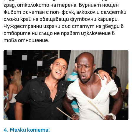
град, отколокото на терена. Бурният нощен
живот съчетан с поп-фолк, алкохол и салфетки
сложи край на обещаващи футболни кариери.
Чуждестранни играчи със статут на звезди в
отборите ни също не правят изключение в
това отношение.
:
4.
Малки котета