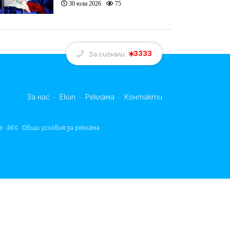
30 юли 2026
75
олимпийското движение
3333
За сигнали:
За нас
Екип
Реклама
Контакти
е
Общи условия за реклама