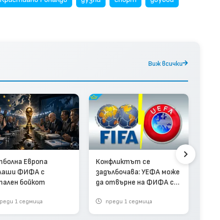
Виж всички
Исп
Мон
Арж
болна Европа
Конфликтът се
лаши ФИФА с
задълбочава: УЕФА може
ален бойкот
да отвърне на ФИФА с
бойкот на световните
реди 1 седмица
преди 1 седмица
п
квалификации