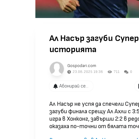
Ал Насър загуби Супер
историята
Gospodari.com
23.08.2025 19:38
711
0
Абонирай се...
Ал Насър не успя да спечели Суп
загуби финала срещу Ал Ахли с 3:
игра в Хонконг, завърши 2:2 в р
оказаха по-точни от бялата точ