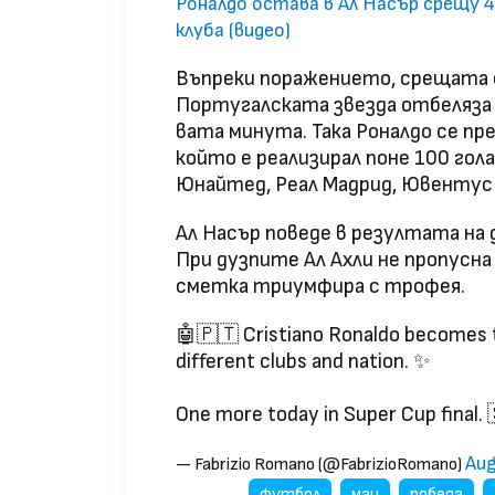
Роналдо остава в Ал Насър срещу 
клуба (видео)
Въпреки поражението, срещата с
Португалската звезда отбеляза 1
вата минута. Така Роналдо се п
който е реализирал поне 100 гол
Юнайтед, Реал Мадрид, Ювентус 
Ал Насър поведе в резултата на д
При дузпите Ал Ахли не пропусна
сметка триумфира с трофея.
🤖🇵🇹 Cristiano Ronaldo becomes th
different clubs and nation. ✨
One more today in Super Cup final.
Aug
— Fabrizio Romano (@FabrizioRomano)
футбол
мач
победа