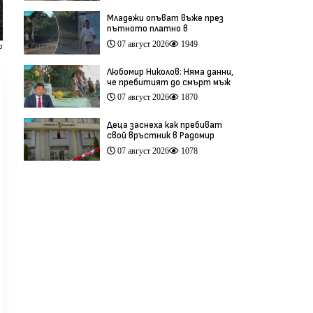
Младежи опъват въже през
пътното платно в
столичния квартал „Обеля“
07 август 2026
1949
o
(видео)
Любомир Николов: Няма данни,
че пребитият до смърт мъж
в Пловдив е бил педофил
07 август 2026
1870
(видео)
Деца заснеха как пребиват
свой връстник в Радомир
(видео)
07 август 2026
1078