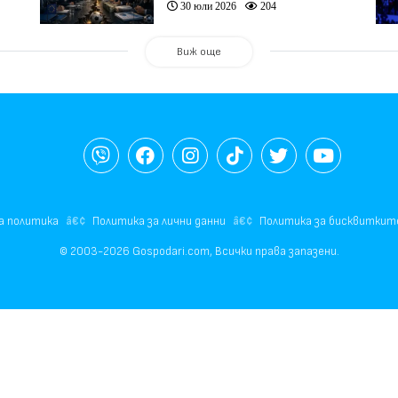
30 юли 2026
204
Виж още
а политика
Политика за лични данни
Политика за бисквиткит
© 2003-2026 Gospodari.com, Всички права запазени.