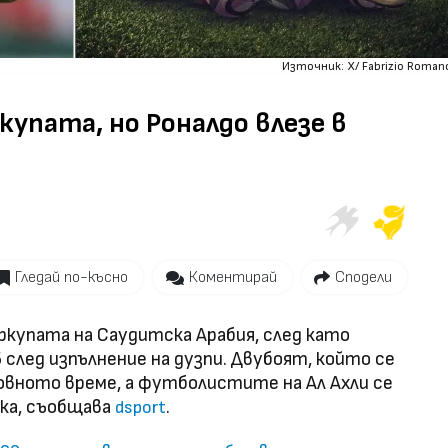
Източник: X/ Fabrizio Roman
купата, но Роналдо влезе в
Гледай по-късно
Коментирай
Сподели
еркупата на Саудитска Арабия, след като
5 след изпълнение на дузпи. Двубоят, който се
едовното време, а футболистите на Ал Ахли се
ка, съобщава
.
dsport