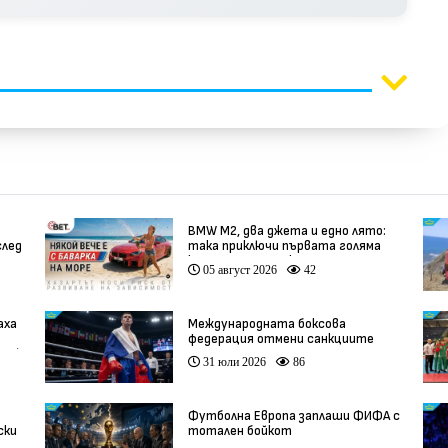
BMW М2, два джета и едно лято:
след
така приключи първата голяма
кампания на BET.bg
05 август 2026
42
аха
Международната боксова
федерация отмени санкциите
ео)
срещу Русия
31 юли 2026
86
Футболна Европа заплаши ФИФА с
ски
тотален бойкот