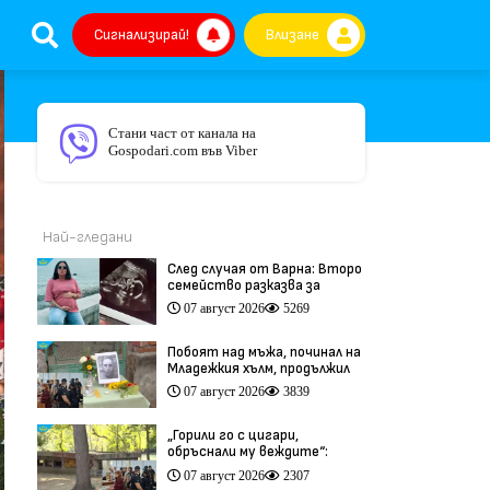
Сигнализирай!
Влизане
Стани част от канала на
Gospodari.com във Viber
Най-гледани
След случая от Варна: Второ
семейство разказва за
трагедия след бременност
07 август 2026
5269
при същия лекар (видео)
Побоят над мъжа, починал на
Младежкия хълм, продължил
повече от час (видео)
07 август 2026
3839
„Горили го с цигари,
обръснали му веждите“:
Побойниците от Пловдив
07 август 2026
2307
остават в ареста (видео)