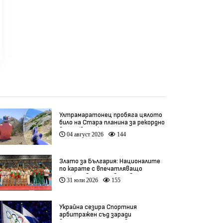
Ултрамаратонец пробяга цялото
било на Стара планина за рекордно
време (видео)
04 август 2026
144
Злато за България: Националите
по карате с впечатляващо
представяне на Световното
31 юли 2026
155
(видео)
Украйна сезира Спортния
арбитражен съд заради
връщането на Русия в