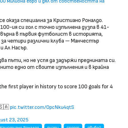
400 милиона евро и дял от собствеността на
е оказа специална за Кристиано Роналдо.
00-ия си гол с точно изпълнена дузпа в 41-
ревърна в първия футболист в историята,
а за четири различни клуба — Манчестър
и Ал Насър.
ва пъти, но не успя да задържи преднината си.
 нито едно от своите изпълнения и в крайна
e first player in history to score 100 goals for 4
 🇸🇦
pic.twitter.com/OpcNku4qtS
ust 23, 2025
Кристиано Роналдо
дузпи
спорт
двубой