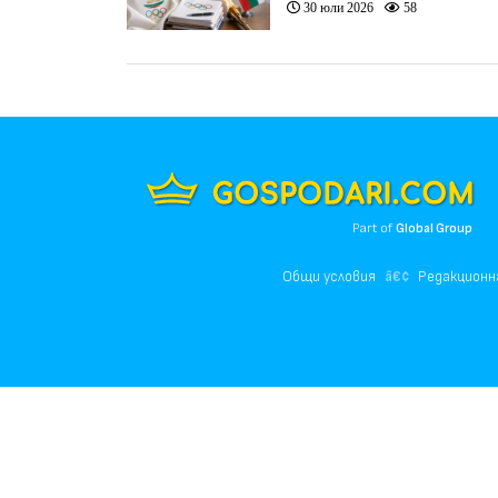
30 юли 2026
58
Part of
Global Group
Общи условия
Редакционн