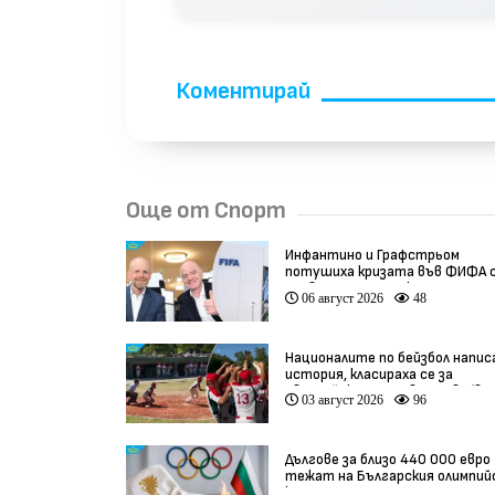
Коментирай
Още от Спорт
Инфантино и Графстрьом
потушиха кризата във ФИФА 
провалената сделка
06 август 2026
48
Националите по бейзбол напис
история, класираха се за
Европейското първенство (вид
03 август 2026
96
Дългове за близо 440 000 евро
тежат на Българския олимпий
комитет