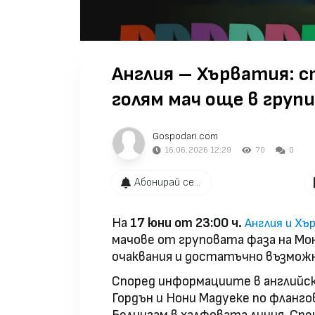
Англия – Хърватия: 
голям мач още в груп
Gospodari.com
16.06.2026 12:29
70
0
Абонирай се...
На
17 юни от 23:00 ч.
Англия и Хъ
мачове от груповата фаза на Мон
очаквания и достатъчно възмож
Според информациите в английск
Гордън и Нони Мадуеке по фланго