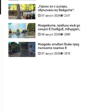
„Горили го с цигари,
обръснали му веждите“:
Побойниците от Пловдив
07 август 2026
2147
остават в ареста (видео)
Младежите, пребили мъж до
смърт в Пловдив, твърдят,
че са „ловци на педофили”
06 август 2026
2080
(видео)
Младежи опъват въже през
пътното платно в
столичния квартал „Обеля“
07 август 2026
1878
(видео)