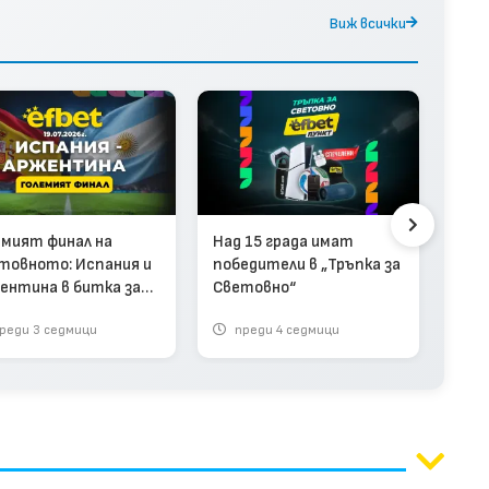
Виж всички
„Тръ
емият финал на
Над 15 града имат
efbe
товното: Испания и
победители в „Тръпка за
фен
ентина в битка за
Световно“
тур
фея
реди 3 седмици
преди 4 седмици
п