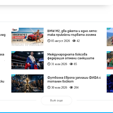
BMW М2, два джета и едно лято:
след
така приключи първата голяма
кампания на BET.bg
05 август 2026
42
аха
Международната боксова
федерация отмени санкциите
ео)
срещу Русия
31 юли 2026
85
Футболна Европа заплаши ФИФА с
ски
тотален бойкот
30 юли 2026
204
Виж още