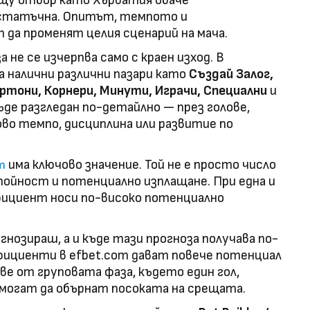
ещу отбор като Хърватия обаче
достатъчна. Опитът, темпото и
да променят целия сценарий на мача.
 не се изчерпва само с краен изход. В
а налични различни пазари като
Създай Залог,
артони, Корнери, Минути, Играчи, Специални
и
ъде разгледан по-детайлно — през голове,
ово темпо, дисциплина или развитие по
има ключово значение. Той не е просто число
ът
стойност и потенциално изплащане. При една и
фициент носи по-високо потенциално
гнозираш, а и къде тази прогноза получава по-
ициенти в efbet.com дават повече потенциал
ове от груповата фаза, където един гол,
могат да обърнат посоката на срещата.