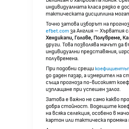
Белингам в халфовата линия. Ср
индивидуалната класа рядко е 
тактическата дисциплина могат 
Точно затова изборът на прогноза
за Англия – Хърватия с
efbet.com
Хендикапи, Голове, Полувреме, К
други. Това позволява мачът да б
индивидуални представяния, игр
полувремена.
При подобни срещи
коефициент
до даден пазар, а измерител на 
съща прогноза по-високият кое
изплащане при успешен залог.
Затова е важно не само какво про
добра стойност. Водещите коеф
на всяка селекция, особено в мач
картон или тактическа промяна 