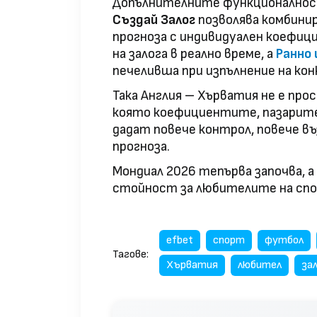
Допълнителните функционалнос
Създай Залог
позволява комбинир
прогноза с индивидуален коефиц
на залога в реално време, а
Ранно
печеливша при изпълнение на кон
Така Англия – Хърватия не е прос
която коефициентите, пазарите
дадат повече контрол, повече в
прогноза.
Мондиал 2026 тепърва започва, а 
стойност за любителите на спо
efbet
спорт
футбол
Тагове:
Хърватия
любител
за