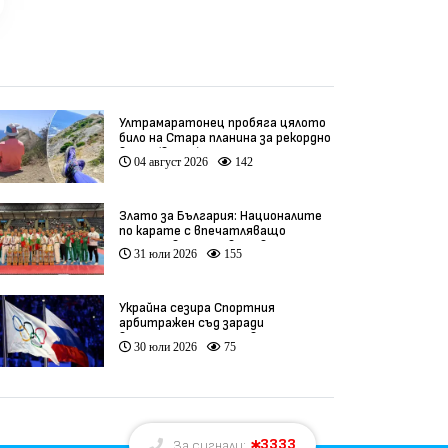
Ултрамаратонец пробяга цялото
било на Стара планина за рекордно
време (видео)
04 август 2026
142
Злато за България: Националите
по карате с впечатляващо
представяне на Световното
31 юли 2026
155
(видео)
Украйна сезира Спортния
арбитражен съд заради
връщането на Русия в
30 юли 2026
75
олимпийското движение
3333
За сигнали: