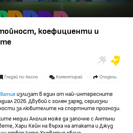
стойност, коефициенти и
ите
Гледай по-късно
Коментирай
Сподели
излизат в един от най-интересните
рватия
диал 2026. Двубой с голям заряд, сериозни
ности за любителите на спортните прогнози.
ите медии Англия може да започне с Антъни
вете, Хари Кейн на върха на атаката и Джуд