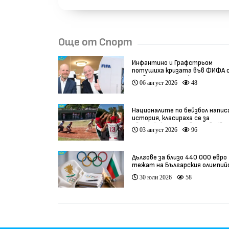
Още от Спорт
Инфантино и Графстрьом
потушиха кризата във ФИФА 
провалената сделка
06 август 2026
48
Националите по бейзбол напис
история, класираха се за
Европейското първенство (вид
03 август 2026
96
Дългове за близо 440 000 евро
тежат на Българския олимпий
комитет
30 юли 2026
58