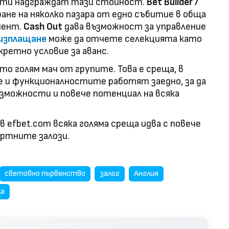
ти надграждат тази стойност.
Bet Builder /
ане на няколко пазара от едно събитие в обща
иент.
Cash Out
дава възможност за управление
 изплащане
може да отчете селекцията като
кретно условие за аванс.
то голям мач от групите. Това е среща, в
 и функционалностите работят заедно, за да
ъзможности и повече потенциал на всяка
в efbet.com всяка голяма среща идва с повече
ртните залози.
световно първенство
залог
Англия
ла