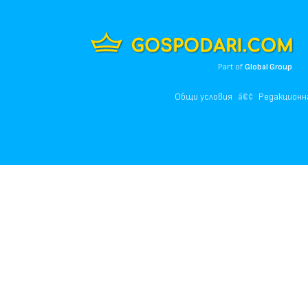
Part of
Global Group
Общи условия
Редакционн