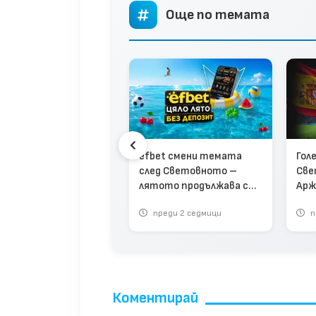
Още по темата
efbet смени темата
Гол
диал 2026 отвъд
след Световното –
Све
ниците: Първият
лятото продължава с
Арж
айн турнир на
нова кампания
тро
et.com събира
реди 2 месеца
преди 2 седмици
п
ртни и казино играчи
дна надпревара
Коментирай