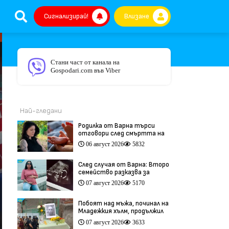
Сигнализирай!
Влизане
Стани част от канала на
Gospodari.com във Viber
Най-гледани
Родилка от Варна търси
отговори след смъртта на
бебето ѝ дни преди секцио
06 август 2026
5832
(видео)
След случая от Варна: Второ
семейство разказва за
трагедия след бременност
07 август 2026
5170
при същия лекар (видео)
Побоят над мъжа, починал на
Младежкия хълм, продължил
повече от час (видео)
07 август 2026
3633