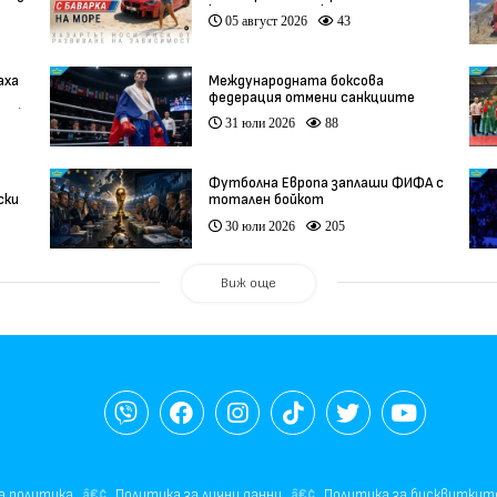
кампания на BET.bg
05 август 2026
43
аха
Международната боксова
федерация отмени санкциите
ео)
срещу Русия
31 юли 2026
88
Футболна Европа заплаши ФИФА с
ски
тотален бойкот
30 юли 2026
205
Виж още
а политика
Политика за лични данни
Политика за бисквиткит