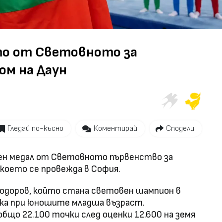
Video
ато от Световното за
ом на Даун
Гледай по-късно
Коментирай
Сподели
тен медал от Световното първенство за
 което се провежда в София.
Тодоров, който стана световен шампион в
ка при юношите младша възраст.
бщо 22.100 точки след оценки 12.600 на земя