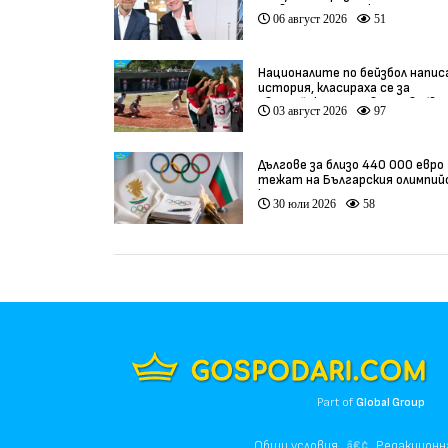
провалената сделка
06 август 2026
51
Националите по бейзбол напис
история, класираха се за
Европейското първенство (вид
03 август 2026
97
Дългове за близо 440 000 евро
тежат на Българския олимпий
комитет
30 юли 2026
58
Part of
Global Group
Общи условия
Редакционн