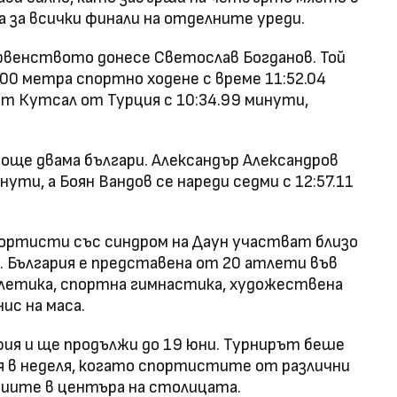
а за всички финали на отделните уреди.
ървенството донесе Светослав Богданов. Той
00 метра спортно ходене с време 11:52.04
т Кутсал от Турция с 10:34.99 минути,
още двама българи. Александър Александров
ути, а Боян Вандов се нареди седми с 12:57.11
ортисти със синдром на Даун участват близо
 България е представена от 20 атлети във
тлетика, спортна гимнастика, художествена
ис на маса.
ия и ще продължи до 19 юни. Турнирът беше
я в неделя, когато спортистите от различни
ациите в центъра на столицата.