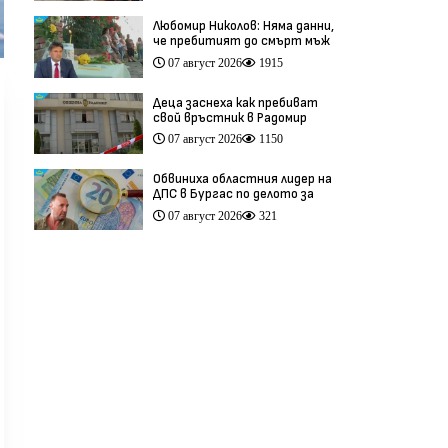
Любомир Николов: Няма данни,
че пребитият до смърт мъж
в Пловдив е бил педофил
07 август 2026
1915
(видео)
Деца заснеха как пребиват
свой връстник в Радомир
(видео)
07 август 2026
1150
Обвиниха областния лидер на
ДПС в Бургас по делото за
схемата във ВиК
07 август 2026
321