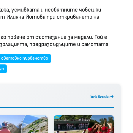
ража, усмивката и необятните човешки
ът Илияна Йотова при откриването на
о повече от състезание за медали. Той е
изолацията, предразсъдъците и самотата.
световно първенство
ун
Виж всички