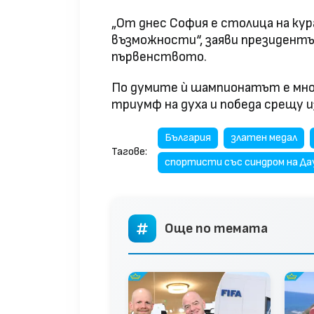
„От днес София е столица на ку
възможности“, заяви президент
първенството.
По думите ѝ шампионатът е мног
триумф на духа и победа срещу 
България
златен медал
Тагове:
спортисти със синдром на Да
Още по темата