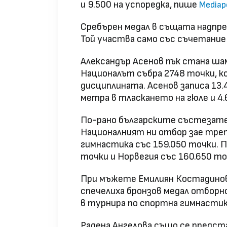
и 9.500 на успоредка, пише
Mediap
Сребърен медал в същата надпрев
Той участва само със съчетание 
Александър Асенов пък стана шам
Националът събра 2748 точки, к
дисциплината. Асенов записа 13.4
метра в тласкането на гюле и 4.
По-рано българските състезател
Националният ни отбор зае тре
гимнастика със 159.050 точки. П
точки и Норвегия със 160.650 то
При мъжете Емилиян Костадинов,
спечелиха бронзов медал отборн
в турнира по спортна гимнастик
Радена Ангелова също се предст