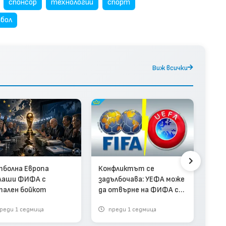
спонсор
технологии
спорт
бол
Виж всички
Исп
Мон
Арж
болна Европа
Конфликтът се
лаши ФИФА с
задълбочава: УЕФА може
ален бойкот
да отвърне на ФИФА с
бойкот на световните
реди 1 седмица
преди 1 седмица
п
квалификации