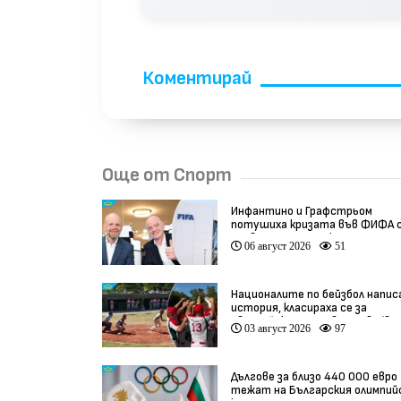
Коментирай
Още от Спорт
Инфантино и Графстрьом
потушиха кризата във ФИФА 
провалената сделка
06 август 2026
51
Националите по бейзбол напис
история, класираха се за
Европейското първенство (вид
03 август 2026
97
Дългове за близо 440 000 евро
тежат на Българския олимпий