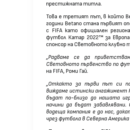
престижната титла.
Това е третият път, в който Be
години Betano стана първият оп
с FIFA като официален регион
футбол Катар 2022™ за Европа.
спонсор на Световното клубно п
„Радваме се да приветствам
Световното първенство по футб
на FIFA, Роми Гай.
„Откакто за първи път си па
виждаме истински ангажимент к
бъдат по-близо до нашата иг
начини да бъдат забавлявани. 
водеща компания е до нас, док
чрез футбола в Северна Америка 