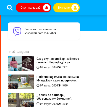
Сигнализирай!
Влизане
Стани част от канала на
Gospodari.com във Viber
Най-гледани
След случая от Варна: Второ
семейство разказва за
трагедия след бременност
07 август 2026
5332
при същия лекар (видео)
Побоят над мъжа, починал на
Младежкия хълм, продължил
повече от час (видео)
07 август 2026
4086
„Горили го с цигари,
обръснали му веждите“:
Побойниците от Пловдив
07 август 2026
2520
остават в ареста (видео)