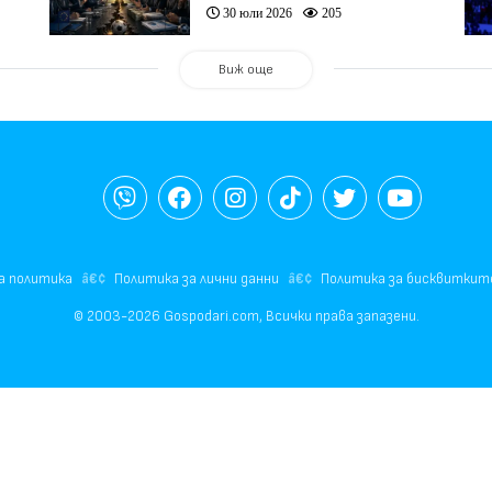
30 юли 2026
205
Виж още
а политика
Политика за лични данни
Политика за бисквиткит
© 2003-2026 Gospodari.com, Всички права запазени.