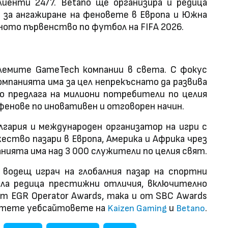
лиенти 24/7. Betano ще организира и редица
 за ангажиране на феновете в Европа и Южна
ното първенство по футбол на FIFA 2026.
олемите GameTech компании в света. С фокус
омпанията има за цел непрекъснато да развива
 предлага на милиони потребители по целия
фенове по иновативен и отговорен начин.
ългария и международен организатор на игри с
ство пазари в Европа, Америка и Африка чрез
нията има над 3 000 служители по целия свят.
 водещ играч на глобалния пазар на спортни
чила редица престижни отличия, включително
т EGR Operator Awards, така и от SBC Awards
сетете уебсайтовете на
и
.
Kaizen Gaming
Betano