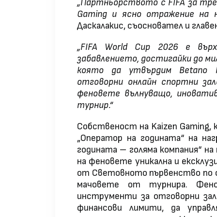
„Партньорството с FIFA за трет
Gaming и ясно отражение на н
Даскалакис, съосновател и главе
„FIFA World Cup 2026 е вър
забавлението, достигайки до мил
която да утвърдим Betano 
отговорни онлайн спортни зал
феновете вълнуващо, иноватив
турнир.“
Собственост на Kaizen Gaming, 
„Оператор на годината“ на наг
годината – голяма компания“ на
на феновете уникална и ексклу
от Световното първенство по ф
мачовете от турнира. Фен
инструменти за отговорни зал
финансови лимити, да упра