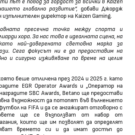
и път е повод за гордост за всички в Kaizen
ашето глобално развитие“,
добави Джордж
н изпълнителен директор на Kaizen Gaming.
ховната пресечна точка между спорта и
иарди хора. За нас това е идеалната сцена, на
като най-доверената световна марка за
ози. Сега фокусът ни е да предоставим на
но и сигурно изживяване по време на целия
която беше отличена през 2024 и 2025 г. като
радите EGR Operator Awards и „Оператор на
 наградите SBC Awards, Betano ще предостави
зивна възможност да потопят във вълнението
утбол на FIFA и да се ангажират отговорно с
овете ще се възползват от набор от
агания, които ще им позволят да определят
вляват времето си и да имат достъп до