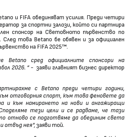
tano и FIFA обединяват усилия. Преди четири
ератор за спортни залози, който си партнира
ален спонсор на Световното първенство по
 След това Betano бе обявен и за официален
ървенство на FIFA 2025™.
е Betano сред официалните спонсори на
ол 2026. “ -
заяви главният бизнес директор
ртнирахме с Betano преди четири години,
ъм отговорния спорт, към това феновете да
ра и към намирането на нови и ангажиращи
Споделяме тези цели и се радваме, че тази
ато отново се подготвяме да обединим света
и отвъд нея“,
заяви той.