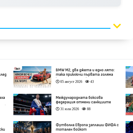
BMW М2, два джета и едно лято:
след
така приключи първата голяма
кампания на BET.bg
05 август 2026
43
аха
Международната боксова
федерация отмени санкциите
ео)
срещу Русия
31 юли 2026
88
Футболна Европа заплаши ФИФА с
ски
тотален бойкот