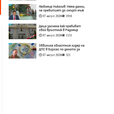
Любомир Николов: Няма данни,
че пребитият до смърт мъж
в Пловдив е бил педофил
07 август 2026
1916
(видео)
Деца заснеха как пребиват
свой връстник в Радомир
(видео)
07 август 2026
1151
Обвиниха областния лидер на
ДПС в Бургас по делото за
схемата във ВиК
07 август 2026
321