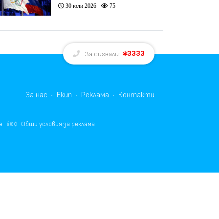
връщането на Русия в
30 юли 2026
75
олимпийското движение
3333
За сигнали:
За нас
Екип
Реклама
Контакти
е
Общи условия за реклама