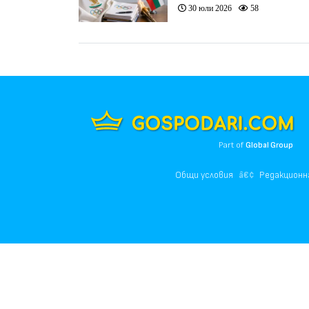
комитет
30 юли 2026
58
Part of
Global Group
Общи условия
Редакционн