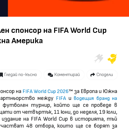
н спонсор на FIFA World Cup
жна Америка
Гледай по-късно
Коментирай
Сподели
понсор на
за Европа и Южна
FIFA World Cup 2026
™
 партньорство между
и
FIFA
водещия бранд на
футболен турнир, който ще се проведе в
ати от четвъртък, 11 юни, до неделя, 19 юли,
 издание на FIFA World Cup в историята, тъй
участват 48 отбора, които ще се борят за