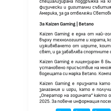
специализирана поддръжка на к
физически и дигитални събития
Америка, за да отбележи Светов
За Kaizen Gaming | Betano
Kaizen Gaming е една от най-г
върху технологиите и хората, к
изживяването от игрите, които
свят, и да забавлява спортните 
Kaizen Gaming е лицензиран в Б
установено присъствие на множе
водещата си марка Betano. Компа
Kaizen Gaming е призната като
залагания и игри, като е полу
„Оператор на годината“ както о
2025. За повече информация по