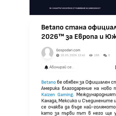
Betano стана официале
2026™ за Европа и Ю
Gospodari.com
18.05.2026 13:45
198
0
Абонирай се...
бе обявен за Официален с
Betano
Америка благодарение на ново
Международният 
Kaizen Gaming.
Канада, Мексико и Съединените щ
се очаква да бъде най-голямото
като за първи път в него ще 