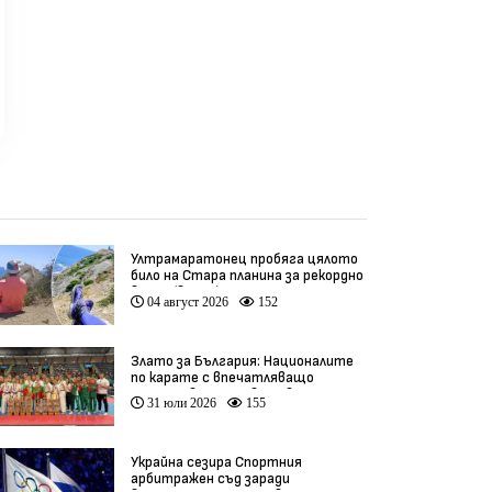
Ултрамаратонец пробяга цялото
било на Стара планина за рекордно
време (видео)
04 август 2026
152
Злато за България: Националите
по карате с впечатляващо
представяне на Световното
31 юли 2026
155
(видео)
Украйна сезира Спортния
арбитражен съд заради