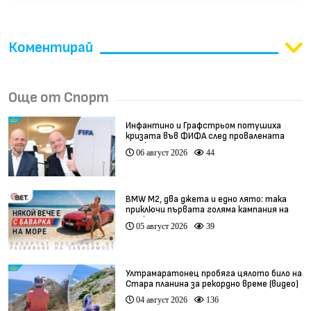
Коментирай
Още от Спорт
Инфантино и Графстрьом потушиха
кризата във ФИФА след провалената
сделка
06 август 2026
44
BMW М2, два джета и едно лято: така
приключи първата голяма кампания на
BET.bg
05 август 2026
39
Ултрамаратонец пробяга цялото било на
Стара планина за рекордно време (видео)
04 август 2026
136