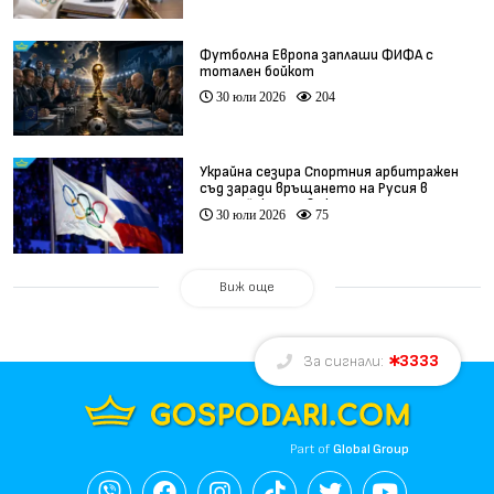
Футболна Европа заплаши ФИФА с
тотален бойкот
30 юли 2026
204
Украйна сезира Спортния арбитражен
съд заради връщането на Русия в
олимпийското движение
30 юли 2026
75
Виж още
3333
За сигнали:
Part of
Global Group