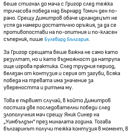
беше стигнал до мача с Григор след тежка
тричасова победа над Бърнард Томич ден по-
рано. Срещу Димитров обаче ирландецът не
успя да намери достатъчно оръжия, за да се
противопостави на по-опитния и по-класен
съперник, пише
.
Булевард България
За Григор срещата беше важна не само като
резултат, но и като възможност да натрупа
още игрова практика. След трудния период,
белязан от контузия и серия от загуби, всяка
победа на тревата има значение за
увереността и ритъма му.
Това е първият случай, в който Димитров
постига две последователни победи след
злополучния мач срещу Яник Синер на
„Уимбълдън“ през миналата година. Тогава
българинът получи тежка контузия в момент, в