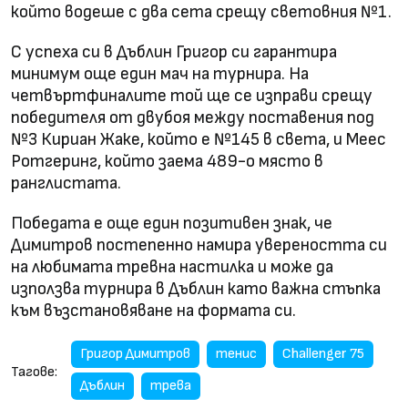
който водеше с два сета срещу световния №1.
С успеха си в Дъблин Григор си гарантира
минимум още един мач на турнира. На
четвъртфиналите той ще се изправи срещу
победителя от двубоя между поставения под
№3 Кириан Жаке, който е №145 в света, и Меес
Ротгеринг, който заема 489-о място в
ранглистата.
Победата е още един позитивен знак, че
Димитров постепенно намира увереността си
на любимата тревна настилка и може да
използва турнира в Дъблин като важна стъпка
към възстановяване на формата си.
Григор Димитров
тенис
Challenger 75
Тагове:
Дъблин
трева