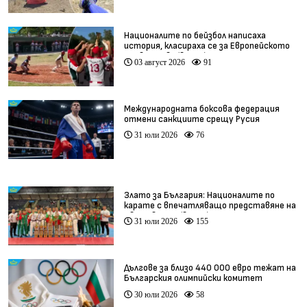
Националите по бейзбол написаха
история, класираха се за Европейското
първенство (видео)
03 август 2026
91
Международната боксова федерация
отмени санкциите срещу Русия
31 юли 2026
76
Злато за България: Националите по
карате с впечатляващо представяне на
Световното (видео)
31 юли 2026
155
Дългове за близо 440 000 евро тежат на
Българския олимпийски комитет
30 юли 2026
58