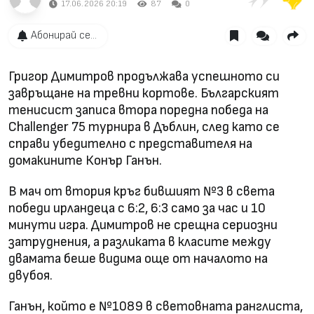
17.06.2026 20:19
87
0
Абонирай се...
Григор Димитров продължава успешното си
завръщане на тревни кортове. Българският
тенисист записа втора поредна победа на
Challenger 75 турнира в Дъблин, след като се
справи убедително с представителя на
домакините Конър Ганън.
В мач от втория кръг бившият №3 в света
победи ирландеца с 6:2, 6:3 само за час и 10
минути игра. Димитров не срещна сериозни
затруднения, а разликата в класите между
двамата беше видима още от началото на
двубоя.
Ганън, който е №1089 в световната ранглиста,