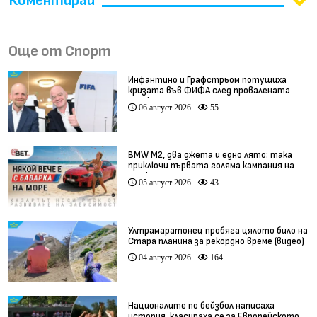
Коментирай
Още от Спорт
Инфантино и Графстрьом потушиха
кризата във ФИФА след провалената
сделка
06 август 2026
55
BMW М2, два джета и едно лято: така
приключи първата голяма кампания на
BET.bg
05 август 2026
43
Ултрамаратонец пробяга цялото било на
Стара планина за рекордно време (видео)
04 август 2026
164
Националите по бейзбол написаха
история, класираха се за Европейското