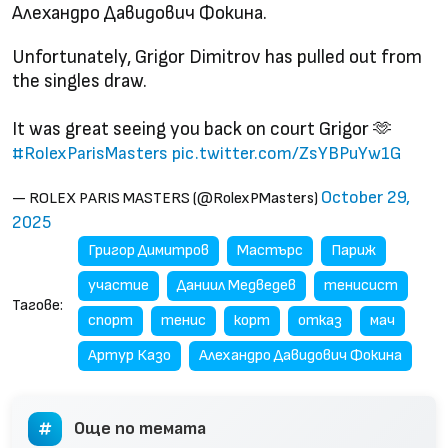
Алехандро Давидович Фокина.
Unfortunately, Grigor Dimitrov has pulled out from
the singles draw.
It was great seeing you back on court Grigor 🫶
#RolexParisMasters
pic.twitter.com/ZsYBPuYw1G
October 29,
— ROLEX PARIS MASTERS (@RolexPMasters)
2025
Григор Димитров
Мастърс
Париж
участие
Даниил Медведев
тенисист
Тагове:
спорт
тенис
корт
отказ
мач
Артур Казо
Алехандро Давидович Фокина
Още по темата