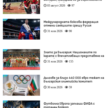
първенство (видео)
03 август 2026
97
Международната боксова федерация
отмени санкциите срещу Русия
31 юли 2026
90
Злато за България: Националите по
карате с впечатляващо представяне на
Световното (видео)
31 юли 2026
155
Дългове за близо 440 000 евро тежат на
Българския олимпийски комитет
30 юли 2026
59
Футболна Европа заплаши ФИФА с
тотален бойкот