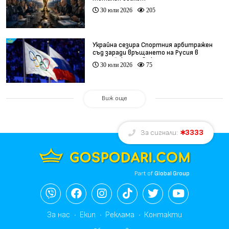
30 юли 2026
205
Украйна сезира Спортния арбитражен
съд заради връщането на Русия в
олимпийското движение
30 юли 2026
75
Виж още
3333
За сигнали:
Part of
Global Group
За нас
Екип
Реклама
Контакти