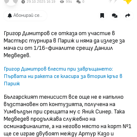
29.10.2025 16:19
994
0
Абонирай се...
Григор Димитров се отказа от участие в
Мастърс турнира в Париж и няма да излезе за
мача си от 1/16-финалите срещу Даниил
Медведев.
Григор Димитров блести при завръщането:
Първата ни ракета се класира за втория кръг в
Париж
Българският тенисист все още не е напълно
възстановен от контузията, получена на
Уимбълдън при срещата му с Яник Синер. Така
Медведев продължава служебно на
осминафиналите, а на негово място на корт №1
ще се играе двубоят между Артур Казо и