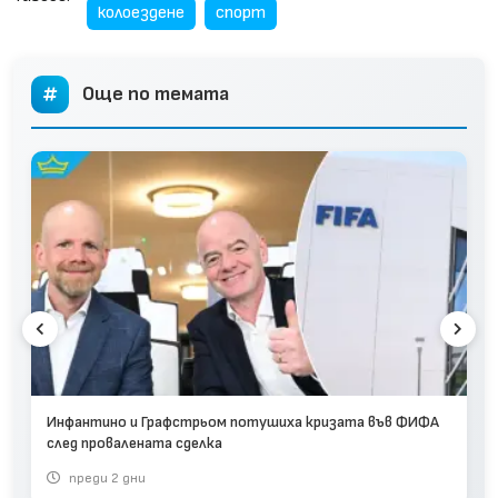
колоездене
спорт
Още по темата
Инфантино и Графстрьом потушиха кризата във ФИФА
след провалената сделка
преди 2 дни