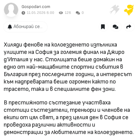
Gospodari.com
11.05.2026 8:00
128
0
Абонирай се...
Хиляди фенове на колоезденето изпълниха
улиците на София за големия финал на Джиро
д’Италия у нас. Столицата беше домакин на
едно от най-мащабните спортни събития в
България през последните години, а интересът
към надпреварата беше огромен както по
трасето, така и в специалните фен зони.
В престижното състезание участваха
стотици състезатели, треньори и членове на
екипи от цял свят, а през целия ден в София се
проведоха различни активности и
демонстрации за любителите на колоезденето.