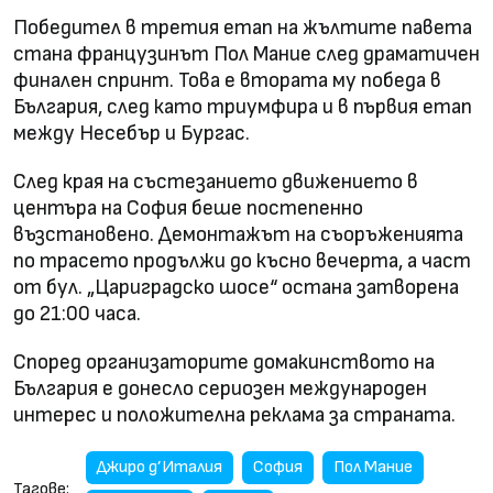
Победител в третия етап на жълтите павета
стана французинът Пол Мание след драматичен
финален спринт. Това е втората му победа в
България, след като триумфира и в първия етап
между Несебър и Бургас.
След края на състезанието движението в
центъра на София беше постепенно
възстановено. Демонтажът на съоръженията
по трасето продължи до късно вечерта, а част
от бул. „Цариградско шосе“ остана затворена
до 21:00 часа.
Според организаторите домакинството на
България е донесло сериозен международен
интерес и положителна реклама за страната.
Джиро д’Италия
София
Пол Мание
Тагове: