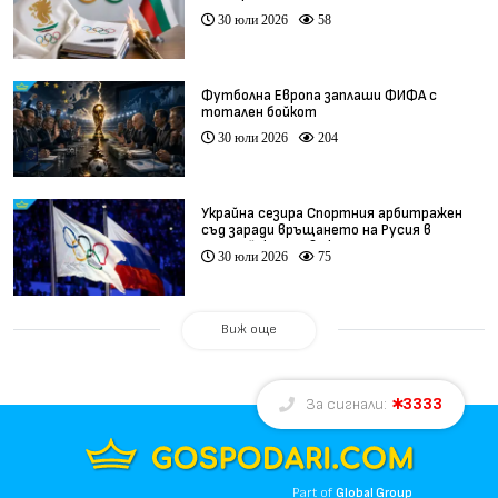
30 юли 2026
58
Футболна Европа заплаши ФИФА с
тотален бойкот
30 юли 2026
204
Украйна сезира Спортния арбитражен
съд заради връщането на Русия в
олимпийското движение
30 юли 2026
75
Виж още
3333
За сигнали:
Part of
Global Group