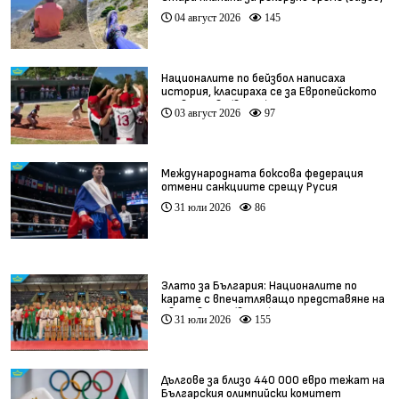
04 август 2026
145
Националите по бейзбол написаха
история, класираха се за Европейското
първенство (видео)
03 август 2026
97
Международната боксова федерация
отмени санкциите срещу Русия
31 юли 2026
86
Злато за България: Националите по
карате с впечатляващо представяне на
Световното (видео)
31 юли 2026
155
Дългове за близо 440 000 евро тежат на
Българския олимпийски комитет