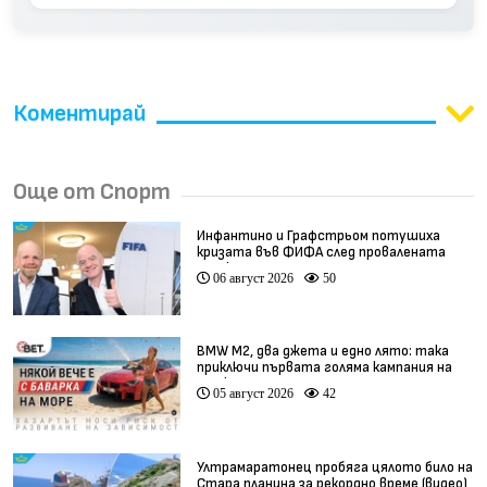
Коментирай
Още от Спорт
Инфантино и Графстрьом потушиха
кризата във ФИФА след провалената
сделка
06 август 2026
50
BMW М2, два джета и едно лято: така
приключи първата голяма кампания на
BET.bg
05 август 2026
42
Ултрамаратонец пробяга цялото било на
Стара планина за рекордно време (видео)