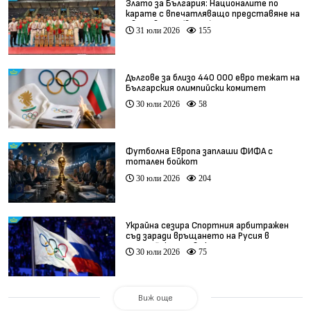
Злато за България: Националите по
карате с впечатляващо представяне на
Световното (видео)
31 юли 2026
155
Дългове за близо 440 000 евро тежат на
Българския олимпийски комитет
30 юли 2026
58
Футболна Европа заплаши ФИФА с
тотален бойкот
30 юли 2026
204
Украйна сезира Спортния арбитражен
съд заради връщането на Русия в
олимпийското движение
30 юли 2026
75
Виж още