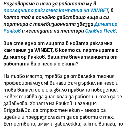
Разговаряме с него за работата му в
последната рекламна кампания на WINBET
, в
която той е основно действащо лице и си
партнира с телевизионната звезда
Димитър
Рачков
и легендата на театъра
Славчо Пеев
.
Вие сте едно от лицата в новата рекламна
кампания за WINBET, в която си партнирате с
Димитър Рачков. Вашите впечатленията от
работата ви с него и с екипа?
На първо място, трябва да отбележа техния
професионализъм! Винаги съм държал на него и
това винаги се е оказвало правилно поведение.
Човек трябва да знае кога да работи и кога да се
забавлява. Хората на Рачков и агенция
Brigada&Co. са страхотен екип - много са
идейни и предразполагат да се работи с тях.
Естествено, имам и забележки, както винаги, но