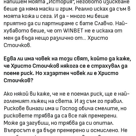
напишем моята „История“, неговото изискване
беше да няма маски и грим. Реално исках да съм в
моята кожа и сега. И да - много ми беше
приятно да си партнираме с бате Славчо. Най-
хубавото беше, че от WINBET не е искаха от
мен да бъда нещо различно от... Христо
Стоичков.
Едва ли има човек на този свят, който да каже,
че Христо Стоичков някога се е страхувал да
поеме риск. Но хазартен човек ли е Христо
Стоичков?
Ако някой ви каже, че не е поемал риск, ще е най-
големият лъжец на света. И аз съм го правил.
Рискове винаги има и Господ обича смелите, но
рисковете трябва да са все пак премерени.
Може да загубиш, но трябва да си опитал.
Въпросът е да бъде премерено и осмислено. Не