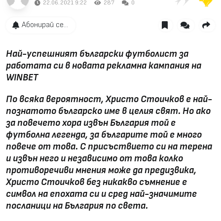
22.06.2021 9:22
287
0
Абонирай се...
Най-успешният български футболист за
работата си в новата рекламна кампания на
WINBET
По всяка вероятност, Христо Стоичков е най-
познатото българско име в целия свят. Но ако
за повечето хора извън България той е
футболна легенда, за българите той е много
повече от това. С присъствието си на терена
и извън него и независимо от това колко
противоречиви мнения може да предизвика,
Христо Стоичков без никакво съмнение е
символ на епохата си и сред най-значимите
посланици на България по света.