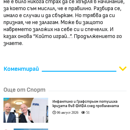
ме е било никога страх да се хвърля в начинание,
за което съм мислил, че е правилно. Разбира се,
имало е случаи и да сбъркам. Но трябва да си
призная, че не залагам. Може би защото
навремето заложих на себе си и спечелих. И
казах онова “Който играй...”. Продължението го
знаете.
Коментирай
Още от Спорт
Инфантино и Графстрьом потушиха
кризата във ФИФА след провалената
сделка
06 август 2026
51