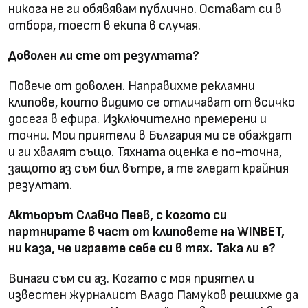
никога не ги обявявам публично. Остават си в
отбора, тоест в екипа в случая.
Доволен ли сте от резултата?
Повече от доволен. Направихме рекламни
клипове, които видимо се отличават от всичко
досега в ефира. Изключително премерени и
точни. Мои приятели в България ми се обаждат
и ги хвалят също. Тяхната оценка е по-точна,
защото аз съм бил вътре, а те гледат крайния
резултат.
Актьорът Славчо Пеев, с когото си
партнирате в част от клиповете на WINBET,
ни каза, че играете себе си в тях. Така ли е?
Винаги съм си аз. Когато с моя приятел и
известен журналист Владо Памуков решихме да