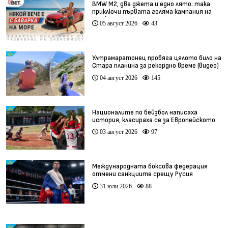
BMW М2, два джета и едно лято: така
приключи първата голяма кампания на
BET.bg
05 август 2026
43
Ултрамаратонец пробяга цялото било на
Стара планина за рекордно време (видео)
04 август 2026
145
Националите по бейзбол написаха
история, класираха се за Европейското
първенство (видео)
03 август 2026
97
Международната боксова федерация
отмени санкциите срещу Русия
31 юли 2026
88