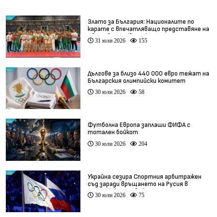
Злато за България: Националите по
карате с впечатляващо представяне на
Световното (видео)
31 юли 2026
155
Дългове за близо 440 000 евро тежат на
Българския олимпийски комитет
30 юли 2026
58
Футболна Европа заплаши ФИФА с
тотален бойкот
30 юли 2026
204
Украйна сезира Спортния арбитражен
съд заради връщането на Русия в
олимпийското движение
30 юли 2026
75