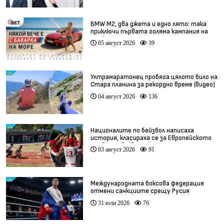
BMW М2, два джета и едно лято: така
приключи първата голяма кампания на
BET.bg
05 август 2026
39
Ултрамаратонец пробяга цялото било на
Стара планина за рекордно време (видео)
04 август 2026
136
Националите по бейзбол написаха
история, класираха се за Европейското
първенство (видео)
03 август 2026
91
Международната боксова федерация
отмени санкциите срещу Русия
31 юли 2026
76