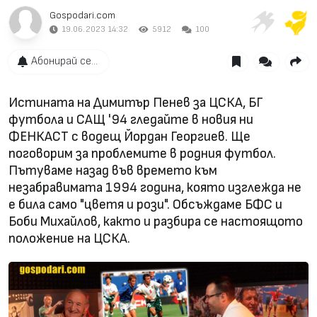
Gospodari.com
19.06.2023 14:32
5912
100
Абонирай се...
Истината на Димитър Пенев за ЦСКА, БГ
футбола и САЩ '94 гледайте в новия ни
ФЕНКАСТ с водещ Йордан Георгиев. Ще
поговорим за проблемите в родния футбол.
Пътуваме назад във времето към
незабравимата 1994 година, която изглежда не
е била само "цветя и рози". Обсъждаме БФС и
Боби Михайлов, както и разбира се настоящото
положение на ЦСКА.