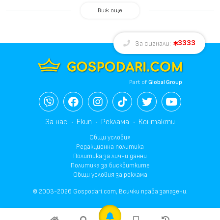
Виж още
3333
За сигнали:
Part of
Global Group
За нас
Екип
Реклама
Контакти
Общи условия
Редакционна политика
Политика за лични данни
Политика за бисквитките
Общи условия за реклама
© 2003-2026 Gospodari.com, Всички права запазени.