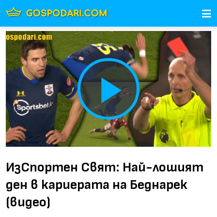
Play
Video
ИзСпортен Свят: Най-лошият
ден в кариерата на Беднарек
(видео)