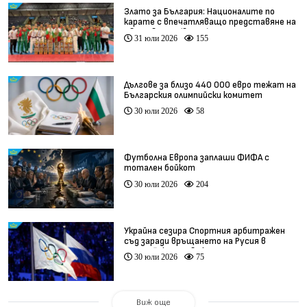
Злато за България: Националите по
карате с впечатляващо представяне на
Световното (видео)
31 юли 2026
155
Дългове за близо 440 000 евро тежат на
Българския олимпийски комитет
30 юли 2026
58
Футболна Европа заплаши ФИФА с
тотален бойкот
30 юли 2026
204
Украйна сезира Спортния арбитражен
съд заради връщането на Русия в
олимпийското движение
30 юли 2026
75
Виж още