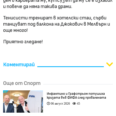
ден в кариерата му, кутсузът да му се е изхабил
и повече да няма такива драми.
Тенисисти тренират в хотелски стаи, сърби
танцуват под балкона на Джокович в Мелбърн и
още много!
Приятно гледане!
Коментирай
Още от Спорт
Инфантино и Графстрьом потушиха
кризата във ФИФА след провалената
сделка
06 август 2026
45