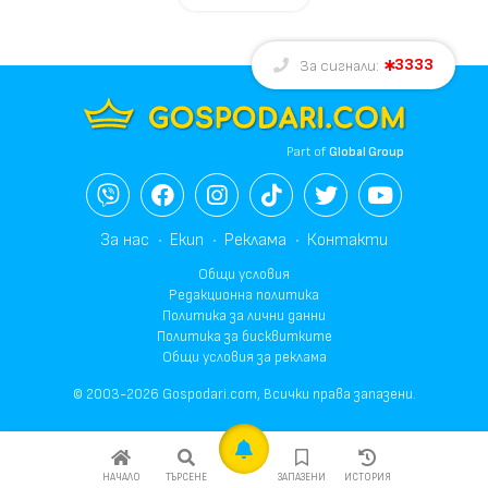
3333
За сигнали:
Part of
Global Group
За нас
Екип
Реклама
Контакти
Общи условия
Редакционна политика
Политика за лични данни
Политика за бисквитките
Общи условия за реклама
© 2003-2026 Gospodari.com, Всички права запазени.
НАЧАЛО
ТЪРСЕНЕ
ЗАПАЗЕНИ
ИСТОРИЯ