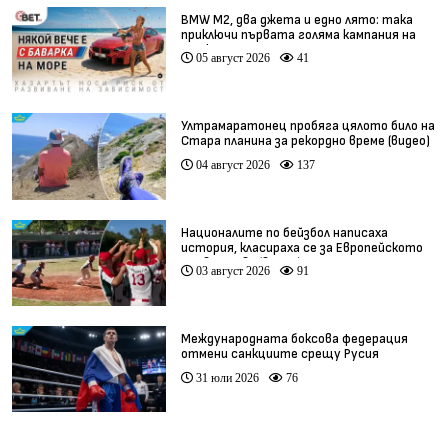
BMW М2, два джета и едно лято: така
приключи първата голяма кампания на
BET.bg
05 август 2026
41
Ултрамаратонец пробяга цялото било на
Стара планина за рекордно време (видео)
04 август 2026
137
Националите по бейзбол написаха
история, класираха се за Европейското
първенство (видео)
03 август 2026
91
Международната боксова федерация
отмени санкциите срещу Русия
31 юли 2026
76