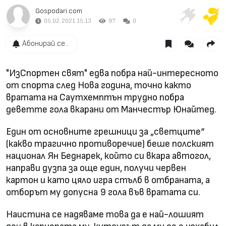
Gospodari.com
05.02.2021 15:13
97
0
Абонирай се...
"ИзСпортен свят" едва побра най-интересното
от спорта след Нова година, точно както
вратата на Саутхемптън трудно побра
деветте гола вкарани от Манчестър Юнайтед.
Един от основните грешници за „светците“
(какво трагично противоречие) беше полският
национал Ян Беднарек, който си вкара автогол,
направи дузпа за още един, получи червен
картон и като цяло игра стълб в отбраната, а
отборът му допусна 9 гола във вратата си.
Наистина се надяваме това да е най-лошият