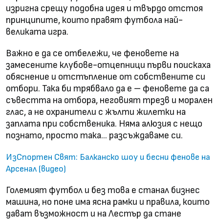
изригна срещу подобна идея и твърдо отстоя
принципите, които правят футбола най-
великата игра.
Важно е да се отбележи, че феновете на
замесените клубове-отцепници първи поискаха
обяснение и отстъпление от собствените си
отбори. Така би трябвало да е – феновете да са
съвестта на отбора, неговият трезв и морален
глас, а не охранители с жълти жилетки на
заплата при собственика. Няма алюзия с нещо
познато, просто така… разсъждаваме си.
ИзСпортен Свят: Балканско шоу и бесни фенове на
Арсенал (видео)
Големият футбол и без това е станал бизнес
машина, но поне има ясна рамки и правила, които
дават възможност и на Лестър да стане