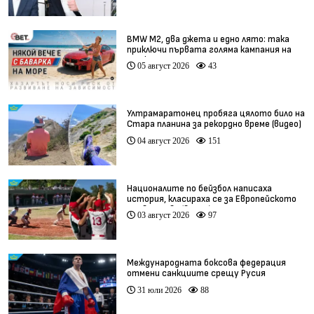
BMW М2, два джета и едно лято: така
приключи първата голяма кампания на
BET.bg
05 август 2026
43
Ултрамаратонец пробяга цялото било на
Стара планина за рекордно време (видео)
04 август 2026
151
Националите по бейзбол написаха
история, класираха се за Европейското
първенство (видео)
03 август 2026
97
Международната боксова федерация
отмени санкциите срещу Русия
31 юли 2026
88