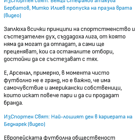
ИзСпортен свят: Венци Стефанов атакува
Бербатов, Митко Илиев пропуска на празна врата
(видео)
Заплюха всички принципи на спортстменство и
състезателен дух, създадоха лига, от която
няма да могат да отпадат, а сами ще
преценяват, кои са останалите отбори,
достойни да се състезават с тях.
Е, Арсенал, примерно, в момента чисто
футболно не е гранд, но е важно, че има
самочувствие и американски собственици,
които искат повече пари и да си продадат
бранда.
ИзСпортен Свят: Най-лошият ден в кариерата на
Беднарек (видео)
Европейската футболна общественост