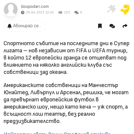
Gospodari.com
26.04.2021 12:45
103
0
Абонирай се...
Спортното събитие на последните дни е Супер
лигата – нов независим от FIFA и UEFA турнир,
в който 12 европейски гранда се отцепват под
влиянието на няколко английски клуба със
собственици зад океана.
Американските собственици на Манчестър
Юнайтед, Ливърпул и Арсенал, решиха, че могат
да превърнат европейския футбол в
американско шоу, нещо като кеча – уж спорт, а
всъщност лош театър, без реално
предзизвикателство.