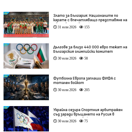
Злато за България: Националите по
карате с впечатляващо представяне на
Световното (видео)
31 юли 2026
155
Дългове за близо 440 000 евро тежат на
Българския олимпийски комитет
30 юли 2026
58
Футболна Европа заплаши ФИФА с
тотален бойкот
30 юли 2026
205
Украйна сезира Спортния арбитражен
съд заради връщането на Русия в
олимпийското движение
30 юли 2026
75