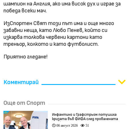
шампион на Англия, ако има висок дух и играе за
победа всеки мач.
ИзСпортен Свят този път има и още много
забавни неща, като Любо Пенев, който си
изкарва толкова червени картони като
треньор, колкото и като футболист.
Приятно гледане!
Коментирай
Още от Спорт
Инфантино и Графстрьом потушиха
кризата във ФИФА след провалената
сделка
06 август 2026
51