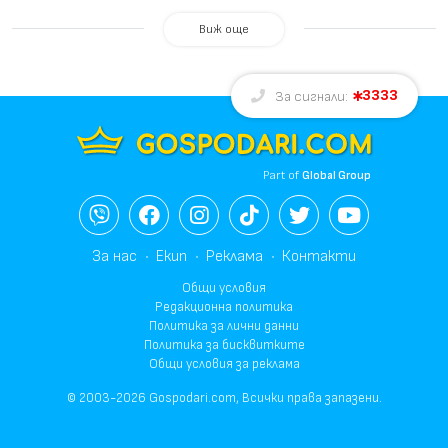
Виж още
3333
За сигнали:
Part of
Global Group
За нас
Екип
Реклама
Контакти
Общи условия
Редакционна политика
Политика за лични данни
Политика за бисквитките
Общи условия за реклама
© 2003-2026 Gospodari.com, Всички права запазени.