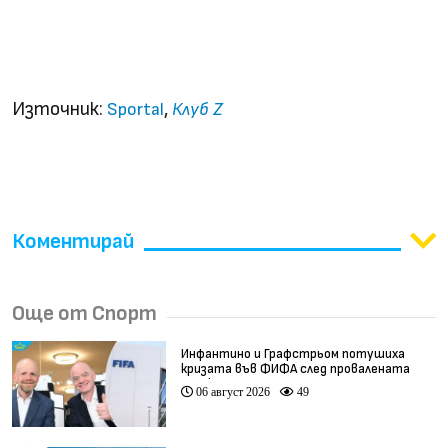
Източник:
,
Sportal
Клуб Z
Коментирай
Още от Спорт
Инфантино и Графстрьом потушиха
кризата във ФИФА след провалената
сделка
06 август 2026
49