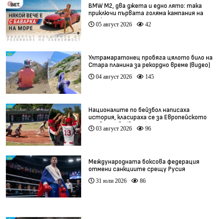
BMW М2, два джета и едно лято: така
приключи първата голяма кампания на
BET.bg
05 август 2026
42
Ултрамаратонец пробяга цялото било на
Стара планина за рекордно време (видео)
04 август 2026
145
Националите по бейзбол написаха
история, класираха се за Европейското
първенство (видео)
03 август 2026
96
Международната боксова федерация
отмени санкциите срещу Русия
31 юли 2026
86