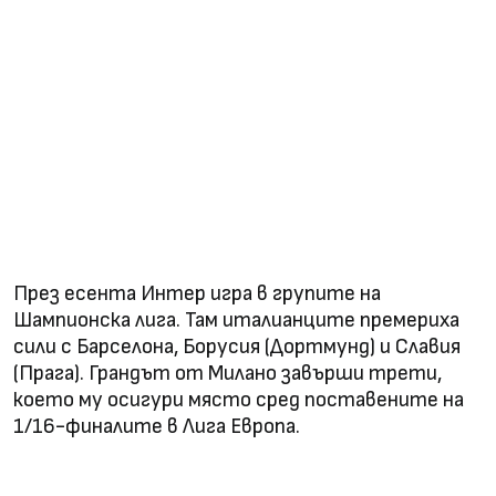
През есента Интер игра в групите на
Шaмпионска лига. Там италианците премериха
сили с Барселона, Борусия (Дортмунд) и Славия
(Прага). Грандът от Милано завърши трети,
което му осигури място сред поставените на
1/16-финалите в Лига Европа.