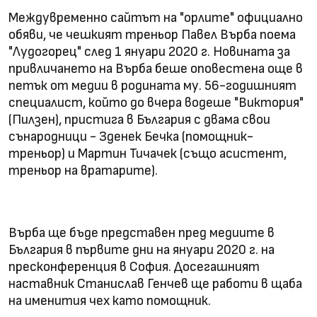
Междувременно сайтът на "орлите" официално
обяви, че чешкият треньор Павел Върба поема
"Лудогорец" след 1 януари 2020 г. Новината за
привличането на Върба беше оповестена още в
петък от медии в родината му. 56-годишният
специалист, който до вчера водеше "Виктория"
(Пилзен), пристига в България с двама свои
сънародници - Зденек Бечка (помощник-
треньор) и Мартин Тичачек (също асистент,
треньор на вратарите).
Върба ще бъде представен пред медиите в
България в първите дни на януари 2020 г. на
пресконференция в София. Досегашният
наставник Станислав Генчев ще работи в щаба
на именития чех като помощник.