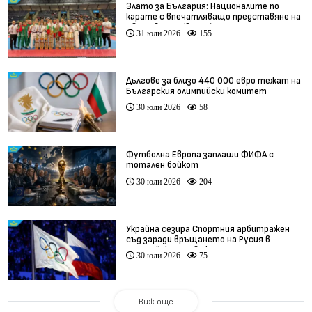
Злато за България: Националите по
карате с впечатляващо представяне на
Световното (видео)
31 юли 2026
155
Дългове за близо 440 000 евро тежат на
Българския олимпийски комитет
30 юли 2026
58
Футболна Европа заплаши ФИФА с
тотален бойкот
30 юли 2026
204
Украйна сезира Спортния арбитражен
съд заради връщането на Русия в
олимпийското движение
30 юли 2026
75
Виж още