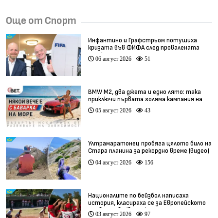
Още от Спорт
Инфантино и Графстрьом потушиха
кризата във ФИФА след провалената
сделка
06 август 2026
51
BMW М2, два джета и едно лято: така
приключи първата голяма кампания на
BET.bg
05 август 2026
43
Ултрамаратонец пробяга цялото било на
Стара планина за рекордно време (видео)
04 август 2026
156
Националите по бейзбол написаха
история, класираха се за Европейското
първенство (видео)
03 август 2026
97