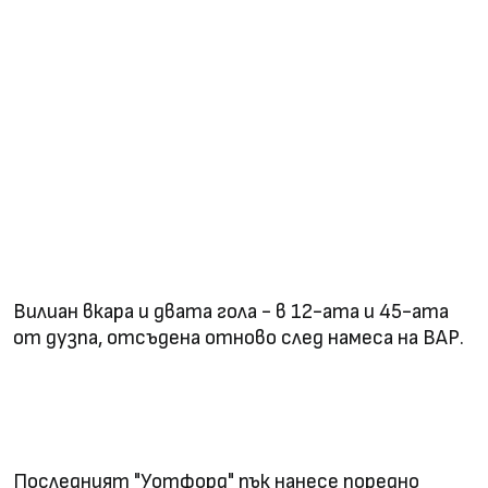
Вилиан вкара и двата гола - в 12-ата и 45-ата
от дузпа, отсъдена отново след намеса на ВАР.
Последният "Уотфорд" пък нанесе поредно