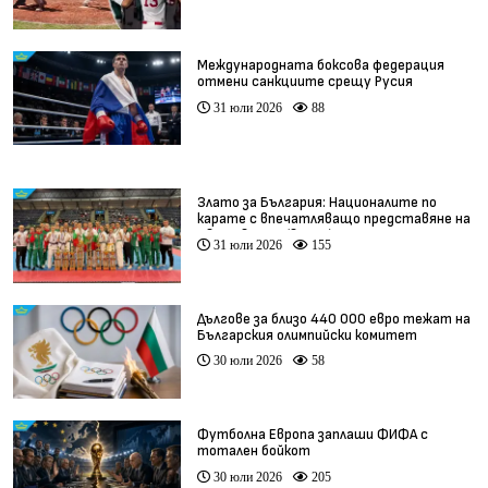
Международната боксова федерация
отмени санкциите срещу Русия
31 юли 2026
88
Злато за България: Националите по
карате с впечатляващо представяне на
Световното (видео)
31 юли 2026
155
Дългове за близо 440 000 евро тежат на
Българския олимпийски комитет
30 юли 2026
58
Футболна Европа заплаши ФИФА с
тотален бойкот
30 юли 2026
205