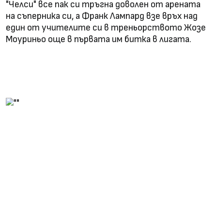
"Челси" все пак си тръгна доволен от арената
на съперника си, а Франк Лампард взе връх над
един от учителите си в треньорството Жозе
Моуриньо още в първата им битка в лигата.