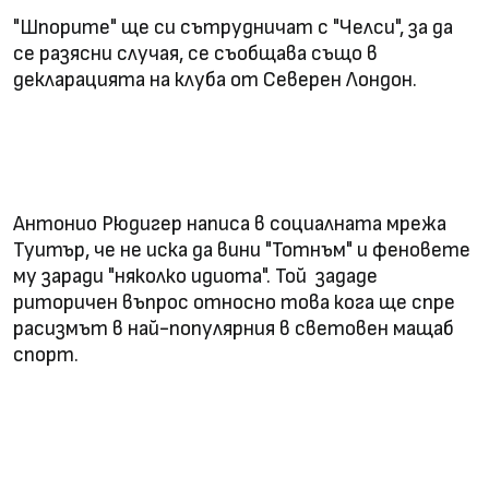
"Шпорите" ще си сътрудничат с "Челси", за да
се разясни случая, се съобщава също в
декларацията на клуба от Северен Лондон.
Антонио Рюдигер написа в социалната мрежа
Туитър, че не иска да вини "Тотнъм" и феновете
му заради "няколко идиота". Той зададе
риторичен въпрос относно това кога ще спре
расизмът в най-популярния в световен мащаб
спорт.