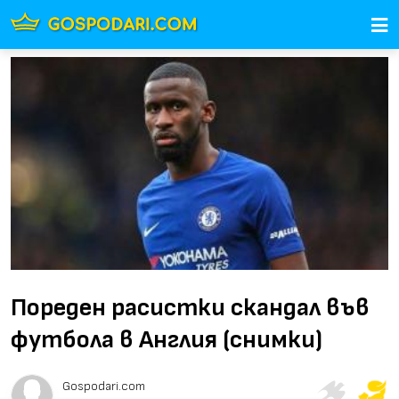
Пореден расистки скандал във
футбола в Англия (снимки)
Gospodari.com