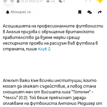
23.12.2019 14:17
141
0
Абонирай се...
Асоциацията на професионалните футболисти
в Англия призова с обръщение британското
правителство да вземе мерки срещу
неспирните прояви на расизъм във футбола в
страната, пише
.
Клуб Z
Апелът важи към всички институции, които
могат да окажат съдействие, а повод стана
снощният мач от Висшата лига "Тотнъм" -
"Челси" (0:2). Той беше прекъснат заради
оплакване на футболиста Антонио Рюдигер от