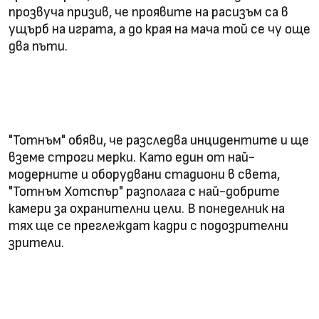
прозвуча призив, че проявите на расизъм са в
ущърб на играта, а до края на мача той се чу още
два пъти.
"Тотнъм" обяви, че разследва инцидентите и ще
вземе строги мерки. Като един от най-
модерните и оборудвани стадиони в света,
"Тотнъм Хотспър" разполага с най-добрите
камери за охранителни цели. В понеделник на
тях ще се преглеждат кадри с подозрителни
зрители.