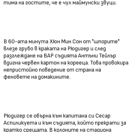
тима на гостите, че е чул маймунски звуци.
В 60-ата минута Хюн Мин Сон от "шпорите"
влезе грубо в краката на Рюдигер и след
разглеждане на ВАР съдията Антъни Тейлър
вдигна червен картон на корееца. Това провокира
непристойно поведение от страна на
феновете на домакините.
Рюдигер се обърна към капитана си Сесар
Аспиликуета и към съдията, който прекрати за
кратко срещата. В колоните на стадиона