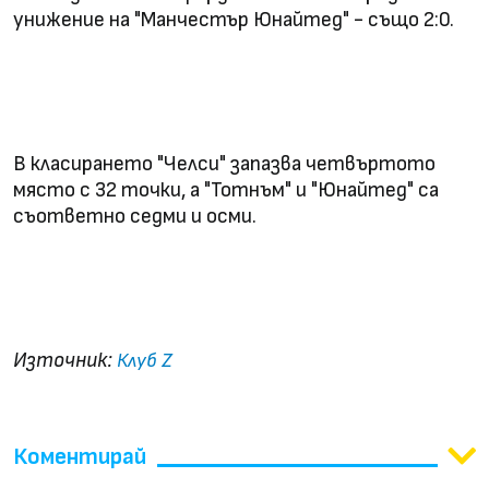
унижение на "Манчестър Юнайтед" - също 2:0.
В класирането "Челси" запазва четвъртото
място с 32 точки, а "Тотнъм" и "Юнайтед" са
съответно седми и осми.
Източник:
Клуб Z
Коментирай