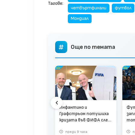
Тагове:
четвъртфинали
футбол
Мондиал
Още по темата
А реши кой ще
ри на финала между
ания и Аржентина
Инфантино и
Фут
део)
Графстрьом потушиха
зап
кризата във ФИФА след
тот
провалената сделка
реди 2 седмици
преди 9 часа
п