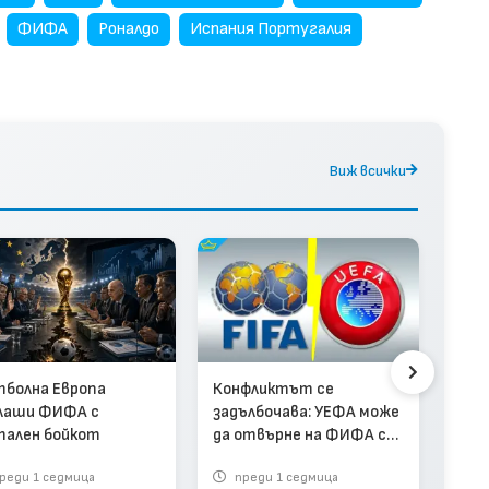
ФИФА
Роналдо
Испания Португалия
Виж всички
Исп
Мон
Арж
болна Европа
Конфликтът се
лаши ФИФА с
задълбочава: УЕФА може
ален бойкот
да отвърне на ФИФА с
бойкот на световните
реди 1 седмица
преди 1 седмица
п
квалификации