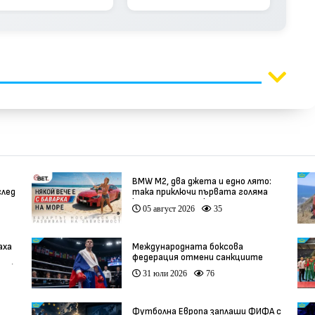
BMW М2, два джета и едно лято:
след
така приключи първата голяма
кампания на BET.bg
05 август 2026
35
аха
Международната боксова
федерация отмени санкциите
ео)
срещу Русия
31 юли 2026
76
Футболна Европа заплаши ФИФА с