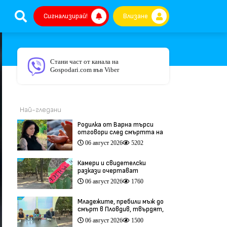
Сигнализирай!
Влизане
Стани част от канала на
Gospodari.com във Viber
Най-гледани
Родилка от Варна търси
отговори след смъртта на
бебето ѝ дни преди секцио
06 август 2026
5202
(видео)
Камери и свидетелски
разкази очертават
хронологията на фаталния
06 август 2026
1760
побой край Младежкия хълм
(видео)
Младежите, пребили мъж до
смърт в Пловдив, твърдят,
че са „ловци на педофили”
06 август 2026
1500
(видео)