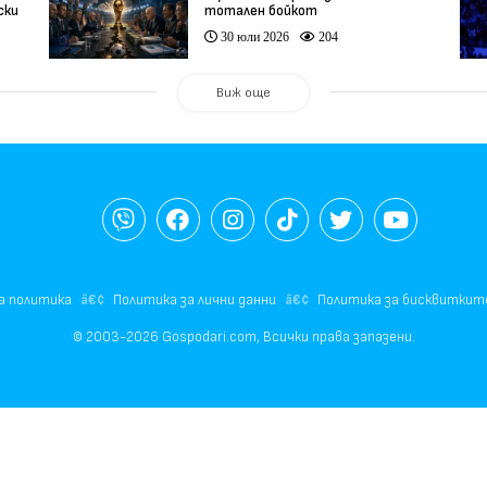
ски
тотален бойкот
30 юли 2026
204
Виж още
а политика
Политика за лични данни
Политика за бисквиткит
© 2003-2026 Gospodari.com, Всички права запазени.