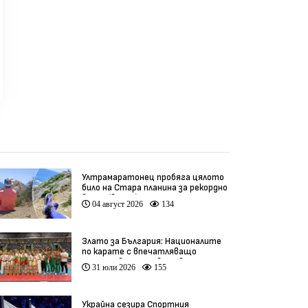
Ултрамаратонец пробяга цялото
било на Стара планина за рекордно
време (видео)
04 август 2026
134
Злато за България: Националите
по карате с впечатляващо
представяне на Световното
31 юли 2026
155
(видео)
Украйна сезира Спортния