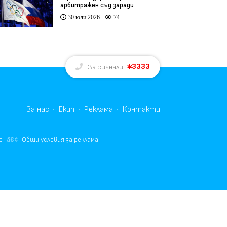
арбитражен съд заради
връщането на Русия в
30 юли 2026
74
олимпийското движение
3333
За сигнали:
За нас
Екип
Реклама
Контакти
е
Общи условия за реклама