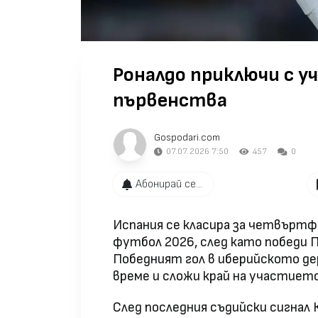
Роналдо приключи с у
първенства
Gospodari.com
07.07.2026 7:50
457
0
Абонирай се...
Испания се класира за четвърт
футбол 2026, след като победи П
Победният гол в иберийското де
време и сложи край на участиет
След последния съдийски сигнал 