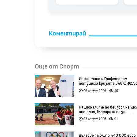
Коментирай
Още от Спорт
Инфантино и Графстрьом
потушиха кризата във ФИФА 
провалената сделка
06 август 2026
40
Националите по бейзбол напис
история, класираха се за
Европейското първенство (вид
03 август 2026
91
Дългове за близо 440 000 евро