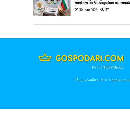
тежат на Българския олимпий
комитет
30 юли 2026
57
Part of
Global Group
Общи условия
Редакционн