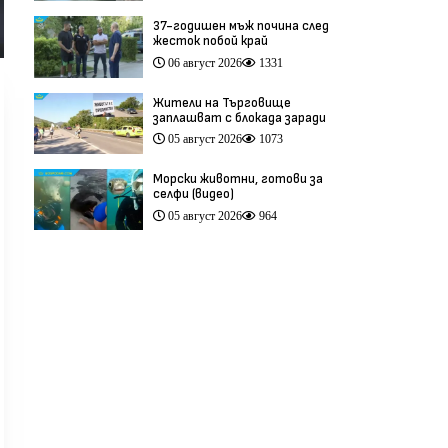
37-годишен мъж почина след
жесток побой край
Младежкия хълм в Пловдив
06 август 2026
1331
(видео)
Жители на Търговище
заплашват с блокада заради
опасен участък на пътя
05 август 2026
1073
София–Варна (видео)
Морски животни, готови за
селфи (видео)
05 август 2026
964