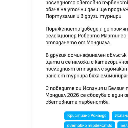
последното световно първенств
обаче не уточни дали ще продълж
Португалия и в други турнири.
Поражението доведе и до промян
селекционер Роберто Мартинес о
отпадането от Мондиала.
В другия осминафинален сблъсък
щати и се наложи с категорично
последният отпаднал съдомакин 
рано от турнира бяха елиминиран
С победите си Испания и Белги
Мондиал 2026 се сбогува с един
световните първенства.
Кристиано Роналдо
Испан
световно първенство
Бел