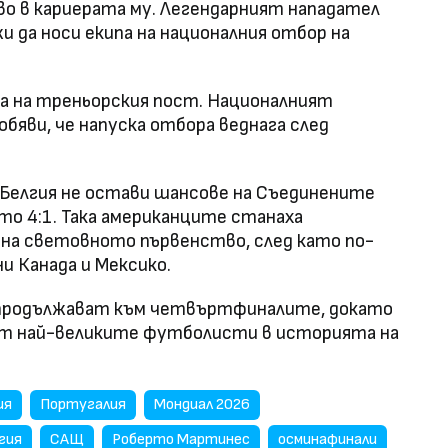
о в кариерата му. Легендарният нападател
и да носи екипа на националния отбор на
а на треньорския пост. Националният
бяви, че напуска отбора веднага след
 Белгия не остави шансове на Съединените
то 4:1. Така американците станаха
на световното първенство, след като по-
и Канада и Мексико.
я продължават към четвъртфиналите, докато
 от най-великите футболисти в историята на
ия
Португалия
Мондиал 2026
гия
САЩ
Роберто Мартинес
осминафинали