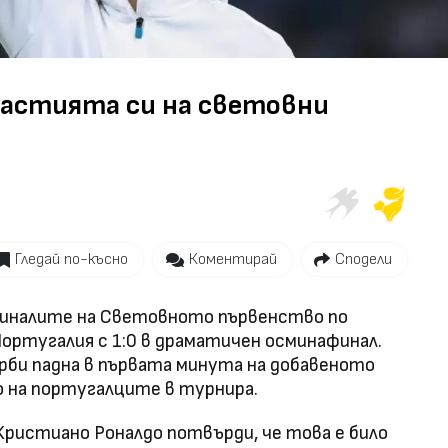
Video
частията си на световни
Гледай по-късно
Коментирай
Сподели
финалите на Световното първенство по
ортугалия с 1:0 в драматичен осминафинал.
рби падна в първата минута на добавеното
о на португалците в турнира.
Кристиано Роналдо потвърди, че това е било