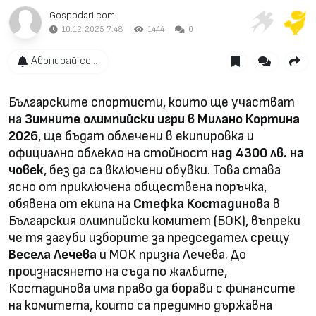
Gospodari.com
10.12.2025 7:48
1444
0
Абонирай се...
Българските спортисти, които ще участват
на
Зимните олимпийски игри в Милано Кортина
2026
, ще бъдат облечени в екипировка и
официално облекло на стойност
над 4300 лв. на
човек
, без да са включени обувки. Това става
ясно от приключена обществена поръчка,
обявена от екипа на
Стефка Костадинова
в
Българския олимпийски комитет (БОК), въпреки
че тя загуби изборите за председател срещу
Весела Лечева
и МОК призна Лечева. До
произнасянето на съда по жалбите,
Костадинова има право да борави с финансите
на комитета, които са предимно държавна