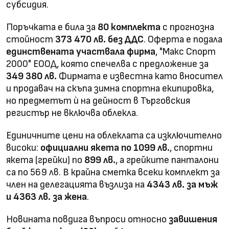
субсидия.
Поръчката е била за
80 комплекта
с прогнозна
стойност
373 470 лв. без ДДС
. Оферта е подала
единствената участвала фирма
, "Макс Спорт
2000" ЕООД, която спечелва с предложение за
349 380 лв.
Фирмата е известна като вносител
и продавач на скъпа зимна спортна екипировка,
но предметът ѝ на дейност в Търговския
регистър не включва облекла.
Единичните цени на облеклата са изключително
високи:
официални якета по 1099 лв.
, спортни
якета (грейки) по
899 лв.
, а грейките панталони
са по 569 лв. В крайна сметка всеки комплект за
член на делегацията възлиза на
4343 лв. за мъж
и 4363 лв. за жена
.
Новината повдига въпроси относно
завишения