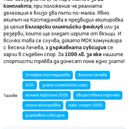
комплекта
, при положение че реалната
делегация е близо два пъти по-малка. Явно
екипът на Костадинова е предвидил екипировка
за целия
Български олимпийски фенклуб
или за
резерви, които ще гледат игрите от вкъщи. И
всичко това се случва, докато МОК комуникира
с Весела Лечева, а
държавната субсидия
се
харчи в съдебен спор. За
1099 лв. за яке
нашите
спортисти трябва да донесат поне едно злато!
Стефка Костадинова
Весела Лечева
БОК
зимни олимпийски игри
милано кортина 2026
обществена поръчка
Тагове:
скъпа екипировка
макс спорт 2000
държавна субсидия.