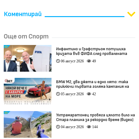
Коментирай
Още от Спорт
Инфантино и Графстрьом потушиха
кризата във ФИФА след провалената
сделка
06 август 2026
49
BMW М2, два джета и едно лято: така
приключи първата голяма кампания на
BET.bg
05 август 2026
42
Ултрамаратонец пробяга цялото било на
Стара планина за рекордно време (видео)
04 август 2026
144