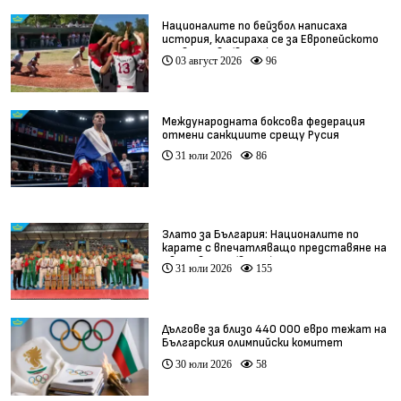
Националите по бейзбол написаха
история, класираха се за Европейското
първенство (видео)
03 август 2026
96
Международната боксова федерация
отмени санкциите срещу Русия
31 юли 2026
86
Злато за България: Националите по
карате с впечатляващо представяне на
Световното (видео)
31 юли 2026
155
Дългове за близо 440 000 евро тежат на
Българския олимпийски комитет
30 юли 2026
58