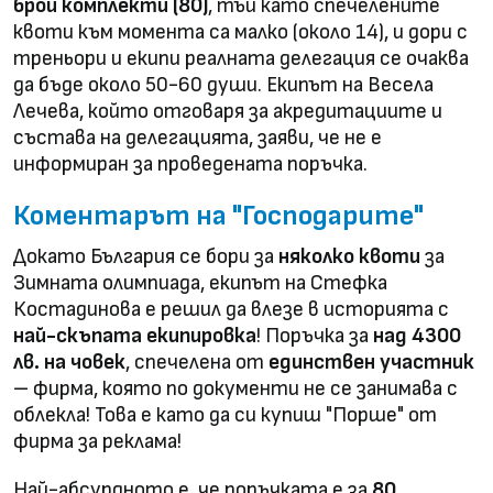
брой комплекти (80)
, тъй като спечелените
квоти към момента са малко (около 14), и дори с
треньори и екипи реалната делегация се очаква
да бъде около 50-60 души. Екипът на Весела
Лечева, който отговаря за акредитациите и
състава на делегацията, заяви, че не е
информиран за проведената поръчка.
Коментарът на "Господарите"
Докато България се бори за
няколко квоти
за
Зимната олимпиада, екипът на Стефка
Костадинова е решил да влезе в историята с
най-скъпата екипировка
! Поръчка за
над 4300
лв. на човек
, спечелена от
единствен участник
– фирма, която по документи не се занимава с
облекла! Това е като да си купиш "Порше" от
фирма за реклама!
Най-абсурдното е, че поръчката е за
80