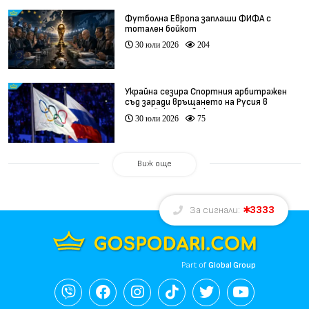
Футболна Европа заплаши ФИФА с
тотален бойкот
30 юли 2026
204
Украйна сезира Спортния арбитражен
съд заради връщането на Русия в
олимпийското движение
30 юли 2026
75
Виж още
3333
За сигнали:
Part of
Global Group