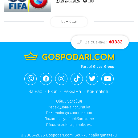
29 юли 2026
100
Виж още
3333
За сигнали:
Part of
Global Group
За нас
Екип
Реклама
Контакти
Общи условия
Редакционна политика
Политика за лични данни
Политика за бисквитките
Общи условия за реклама
© 2003-2026 Gospodari.com, Всички права запазени.