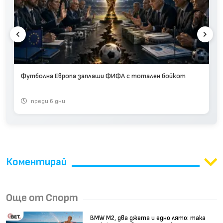
Футболна Европа заплаши ФИФА с тотален бойкот
преди 6 дни
Коментирай
Още от Спорт
BMW М2, два джета и едно лято: така