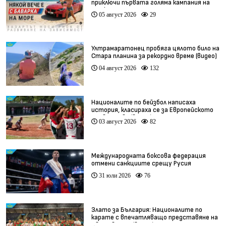
приключи първата голяма кампания на
BET.bg
05 август 2026
29
Ултрамаратонец пробяга цялото било на
Стара планина за рекордно време (видео)
04 август 2026
132
Националите по бейзбол написаха
история, класираха се за Европейското
първенство (видео)
03 август 2026
82
Международната боксова федерация
отмени санкциите срещу Русия
31 юли 2026
76
Злато за България: Националите по
карате с впечатляващо представяне на
Световното (видео)