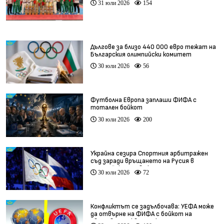
31 юли 2026
154
Дългове за близо 440 000 евро тежат на
Българския олимпийски комитет
30 юли 2026
56
Футболна Европа заплаши ФИФА с
тотален бойкот
30 юли 2026
200
Украйна сезира Спортния арбитражен
съд заради връщането на Русия в
олимпийското движение
30 юли 2026
72
Конфликтът се задълбочава: УЕФА може
да отвърне на ФИФА с бойкот на
световните квалификации