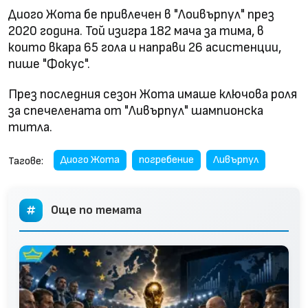
Диого Жота бе привлечен в "Лоивърпул" през
2020 година. Той изигра 182 мача за тима, в
които вкара 65 гола и направи 26 асистенции,
пише "Фокус".
През последния сезон Жота имаше ключова роля
за спечелената от "Ливърпул" шампионска
титла.
Диого Жота
погребение
Ливърпул
Тагове:
Още по темата