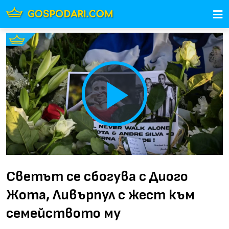
Play
Video
Светът се сбогува с Диого
Жота, Ливърпул с жест към
семейството му