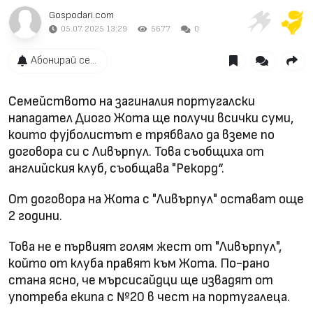
Gospodari.com
05.07.2025 13:29
5677
0
Абонирай се...
Семейството на загиналия португалски
нападател Диого Жота ще получи всички суми,
които фуjболистът е трябвало да вземе по
договора си с Ливърпул. Това съобщиха от
английския клуб, съобщава "Рекорд“.
От договора на Жота с "Ливърпул" остават още
2 години.
Това не е първият голям жест от "Ливърпул",
който от клуба правят към Жота. По-рано
стана ясно, че мърсисайдци ще извадят от
употреба екипа с №20 в чест на португалеца.