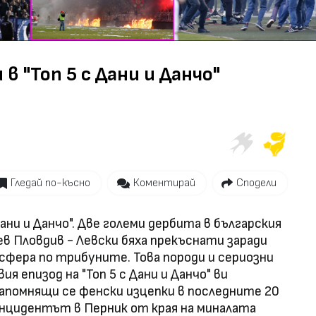
Video
в "Топ 5 с Дани и Данчо"
Гледай по-късно
Коментирай
Сподели
Дани и Данчо". Две големи дербита в българския
в Пловдив - Левски бяха прекъснати заради
фера по трибуните. Това породи и сериозни
ия епизод на "Топ 5 с Дани и Данчо" ви
запомнящи се фенски изцепки в последните 20
инцидентът в Перник от края на миналата