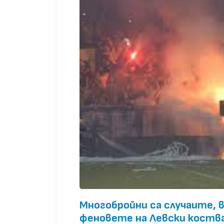
Многобройни са случаите, 
феновете на Левски коства 