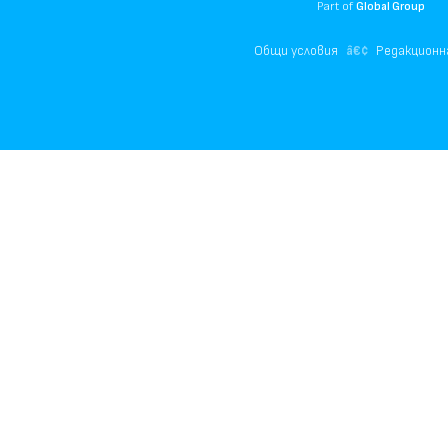
Part of
Global Group
Общи условия
Редакционн