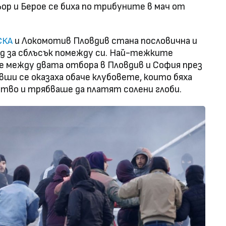
ор и Берое се биха по трибуните в мач от
и Локомотив Пловдив стана пословична и
СКА
д за сблъсък помежду си. Най-тежките
е между двата отбора в Пловдив и София през
вши се оказаха обаче клубовете, които бяха
ство и трябваше да платят солени глоби.