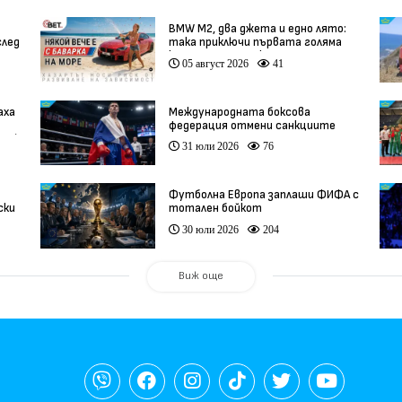
BMW М2, два джета и едно лято:
след
така приключи първата голяма
кампания на BET.bg
05 август 2026
41
аха
Международната боксова
федерация отмени санкциите
ео)
срещу Русия
31 юли 2026
76
Футболна Европа заплаши ФИФА с
ски
тотален бойкот
30 юли 2026
204
Виж още