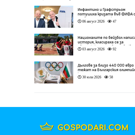
Инфантино и Графстрьом
потушиха кризата във ФИФА 
провалената сделка
06 август 2026
47
Националите по бейзбол напис
история, класираха се за
Европейското първенство (вид
03 август 2026
92
Дългове за близо 440 000 евро
тежат на Българския олимпий
комитет
30 юли 2026
58