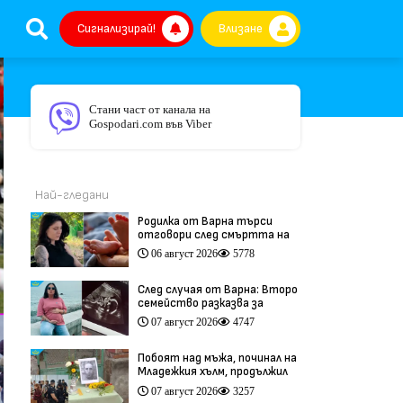
Сигнализирай!
Влизане
Стани част от канала на
Gospodari.com във Viber
Най-гледани
Родилка от Варна търси
отговори след смъртта на
бебето ѝ дни преди секцио
06 август 2026
5778
(видео)
След случая от Варна: Второ
семейство разказва за
трагедия след бременност
07 август 2026
4747
при същия лекар (видео)
Побоят над мъжа, починал на
Младежкия хълм, продължил
повече от час (видео)
07 август 2026
3257