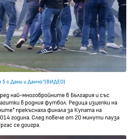
5 с Дани и Данчо“(ВИДЕО)
ред най-многобройните в България и със
гитки в родния футбол. Редица изцепки на
ите" прекъснаха финала за Купата на
014 година. След повече от 20 минути пауза
ргас се доигра.