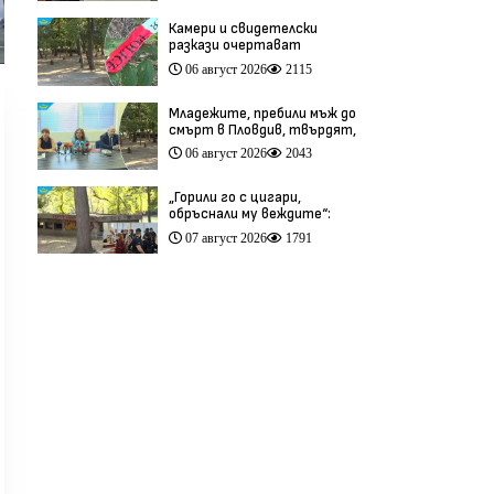
Камери и свидетелски
разкази очертават
хронологията на фаталния
06 август 2026
2115
побой край Младежкия хълм
(видео)
Младежите, пребили мъж до
смърт в Пловдив, твърдят,
че са „ловци на педофили”
06 август 2026
2043
(видео)
„Горили го с цигари,
обръснали му веждите“:
Побойниците от Пловдив
07 август 2026
1791
остават в ареста (видео)