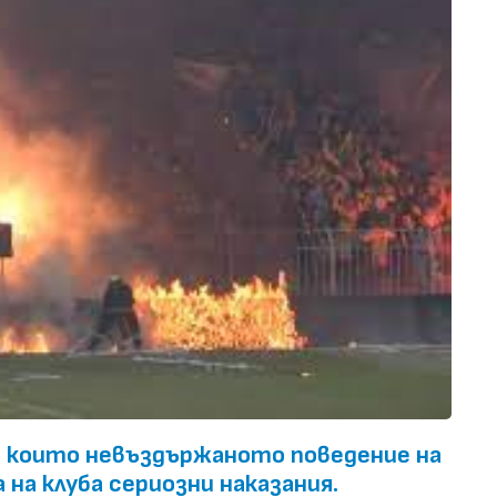
в които невъздържаното поведение на
на клуба сериозни наказания.