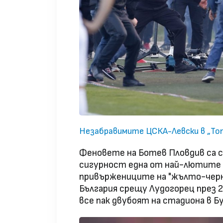
Незабравимите ЦСКА-Левски в „Топ 
Феновете на Ботев Пловдив са с
сигурност една от най-лютите а
привържениците на "жълто-черн
България срещу Лудогорец през 2
все пак двубоят на стадиона в Бу