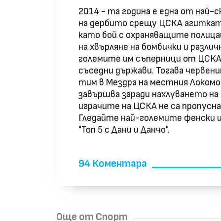
2014 - та година е една от най
на дербито срещу ЦСКА агитката
като бой с охраняващите полицаи
на хвърляне на бомбички и разли
големите им съперници от ЦСКА е
съседни държави. Тогава черве
тим в Мездра на местния Локом
завършва заради нахлуването на
играчите на ЦСКА не са пропусн
Гледайте най-големите фенски и
"Топ 5 с Дани и Данчо".
94 Коментара
Още от Спорт