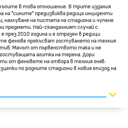
-скъпите в това отношение. В трите издания
 на "сините" предизвиква редица инциденти
, нахлуване на пистата на стадиона и чупене
чни предмети. Най-скандалният случай с
 през 2010 година и е отразен в редици
ните фенове прекъсват гостуването на техния
отив. Мачът от първенството така и не
 гостуващата агитка на терена. Дори
ати от феновете на отбора в техния гняв.
зцепки по родните стадиони в новия епизод на