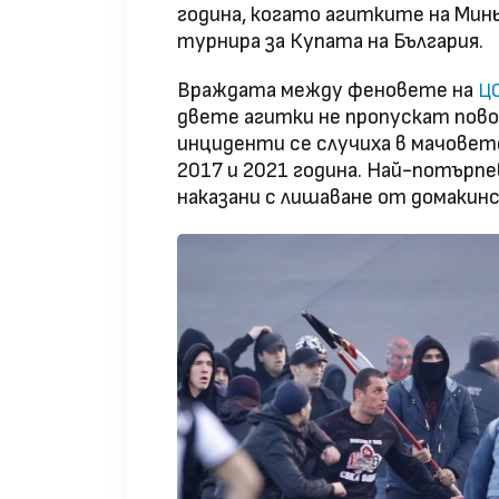
година, когато агитките на Минь
турнира за Купата на България.
Враждата между феновете на
Ц
двете агитки не пропускат пово
инциденти се случиха в мачовет
2017 и 2021 година. Най-потърпе
наказани с лишаване от домакин