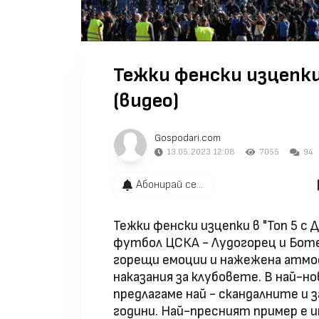
Тежки фенски изцепки 
(видео)
Gospodari.com
13.05.2023 12:08
7055
94
Абонирай се...
Тежки фенски изцепки в "Топ 5 с 
футбол ЦСКА - Лудогорец и Боте
горещи емоции и нажежена атмос
наказания за клубовете. В най-нов
предлагаме най - скандалните и 
години. Най-пресният пример е 