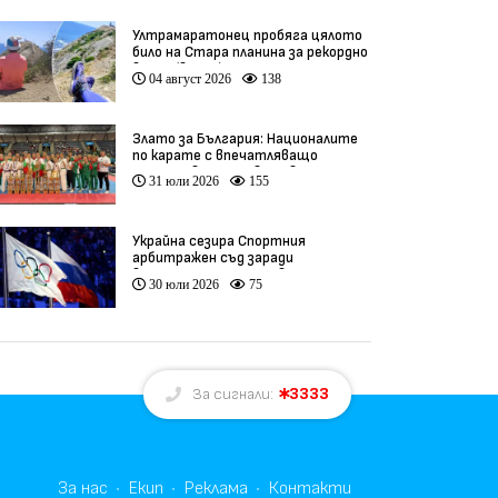
Ултрамаратонец пробяга цялото
било на Стара планина за рекордно
време (видео)
04 август 2026
138
Злато за България: Националите
по карате с впечатляващо
представяне на Световното
31 юли 2026
155
(видео)
Украйна сезира Спортния
арбитражен съд заради
връщането на Русия в
30 юли 2026
75
олимпийското движение
3333
За сигнали:
За нас
Екип
Реклама
Контакти