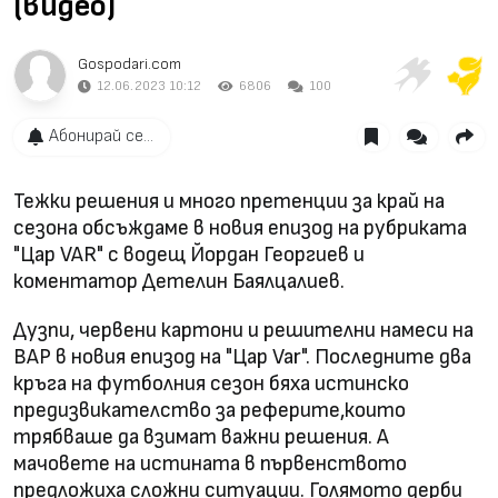
(видео)
Gospodari.com
12.06.2023 10:12
6806
100
Абонирай се...
Тежки решения и много претенции за край на
сезона обсъждаме в новия епизод на рубриката
"Цар VAR" с водещ Йордан Георгиев и
коментатор Детелин Баялцалиев.
Дузпи, червени картони и решителни намеси на
ВАР в новия епизод на "Цар Var". Последните два
кръга на футболния сезон бяха истинско
предизвикателство за реферите,които
трябваше да взимат важни решения. А
мачовете на истината в първенството
предложиха сложни ситуации. Голямото дерби