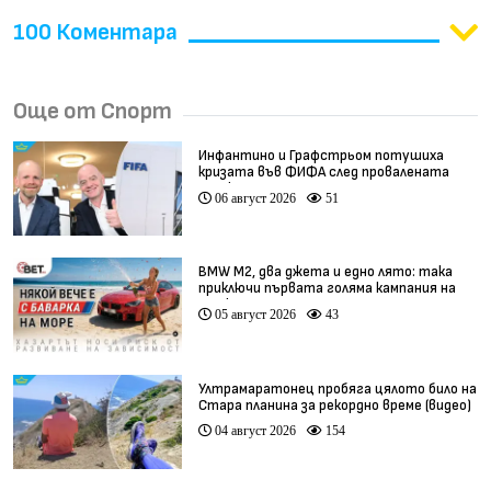
100 Коментара
Още от Спорт
Инфантино и Графстрьом потушиха
кризата във ФИФА след провалената
сделка
06 август 2026
51
BMW М2, два джета и едно лято: така
приключи първата голяма кампания на
BET.bg
05 август 2026
43
Ултрамаратонец пробяга цялото било на
Стара планина за рекордно време (видео)
04 август 2026
154