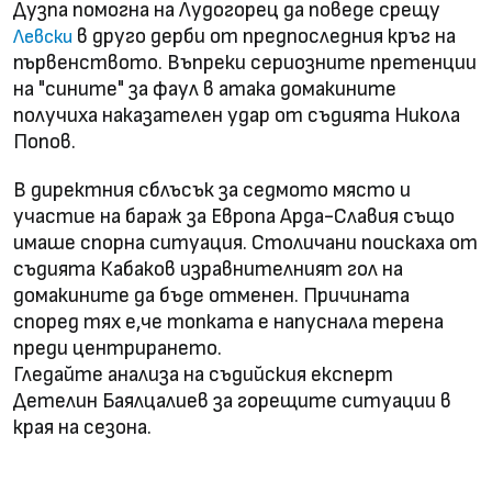
Дузпа помогна на Лудогорец да поведе срещу
в друго дерби от предпоследния кръг на
Левски
първенството. Въпреки сериозните претенции
на "сините" за фаул в атака домакините
получиха наказателен удар от съдията Никола
Попов.
В директния сблъсък за седмото място и
участие на бараж за Европа Арда-Славия също
имаше спорна ситуация. Столичани поискаха от
съдията Кабаков изравнителният гол на
домакините да бъде отменен. Причината
според тях е,че топката е напуснала терена
преди центрирането.
Гледайте анализа на съдийския експерт
Детелин Баялцалиев за горещите ситуации в
края на сезона.