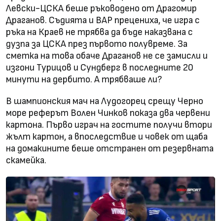
Левски-ЦСКА беше ръководено от Драгомир
Драганов. Съдията и ВАР прецениха, че игра с
ръка на Краев не трябва да бъде наказвана с
дузпа за ЦСКА през първото полувреме. За
сметка на това обаче Драганов не се замисли и
изгони Турицов и Сундберг в последните 20
минути на дербито. А трябваше ли?
В шампионския мач на Лудогорец срещу Черно
море реферът Волен Чинков показа два червени
картона. Първо играч на гостите получи втори
жълт картон, а впоследствие и човек от щаба
на домакините беше отстранен от резервната
скамейка.