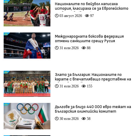
Националите по бейзбол написаха
история, класираха се за Европейското
първенство (видео)
03 август 2026
97
Международната боксова федерация
отмени санкциите срещу Русия
31 юли 2026
88
Злато за България: Националите по
карате с впечатляващо представяне на
Световното (видео)
31 юли 2026
155
Дългове за близо 440 000 евро тежат на
Българския олимпийски комитет
30 юли 2026
58