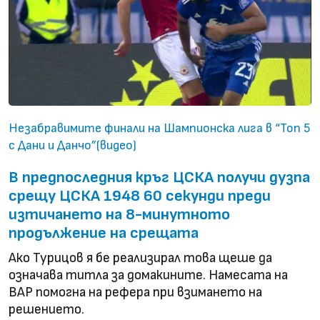
Незабравимите финали на Шампионска лига в “Топ 5
с Дани и Данчо”(видео)
В предпоследния кръг ЦСКА получи дузпа
срещу ЦСКА 1948 60 секунди преди
изтичането на 8-минутното
продължение на срещата
Ако Турицов я бе реализирал това щеше да
означава титла за домакините. Намесата на
ВАР помогна на рефера при взимането на
решението.