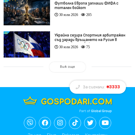
Футболна Европа заплаши ФИФА с
тотален бойкот
30 юли 2026
205
Украйна сезира Спортния арбитражен
съд заради връщането на Русия в
олимпийското движение
30 юли 2026
75
Виж още
3333
За сигнали:
Part of
Global Group