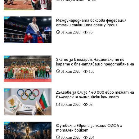
Международната боксова федерация
отмени санкциите срещу Русия
31 юли 2026
76
Злато за България: Националите по
карате с впечатляващо представяне на
Световното (видео)
31 юли 2026
155
Дългове за близо 440 000 евро тежат на
Българския олимпийски комитет
30 юли 2026
58
Футболна Европа заплаши ФИФА с
тотален бойкот
30 юли 2026
204