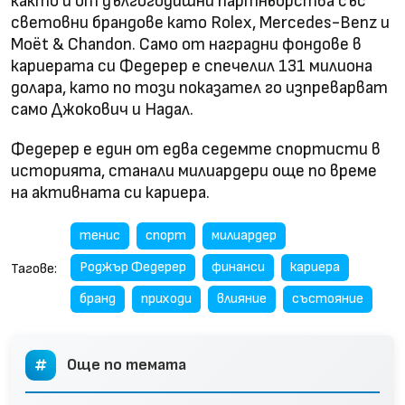
както и от дългогодишни партньорства със
световни брандове като Rolex, Mercedes-Benz и
Moët & Chandon. Само от наградни фондове в
кариерата си Федерер е спечелил 131 милиона
долара, като по този показател го изпреварват
само Джокович и Надал.
Федерер е един от едва седемте спортисти в
историята, станали милиардери още по време
на активната си кариера.
тенис
спорт
милиардер
Роджър Федерер
финанси
кариера
Тагове:
бранд
приходи
влияние
състояние
Още по темата