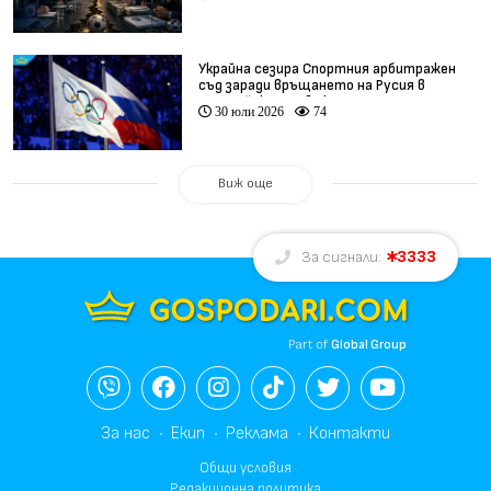
Украйна сезира Спортния арбитражен
съд заради връщането на Русия в
олимпийското движение
30 юли 2026
74
Виж още
3333
За сигнали:
Part of
Global Group
За нас
Екип
Реклама
Контакти
Общи условия
Редакционна политика