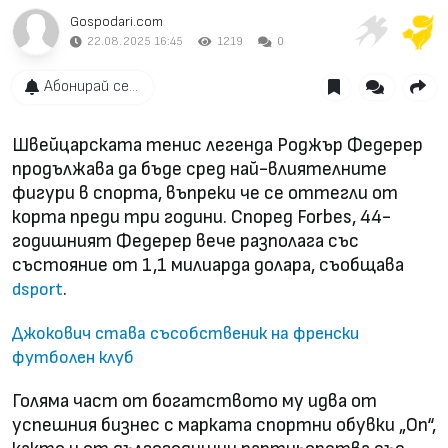
Gospodari.com
22.08.2025 16:45
1219
0
Абонирай се...
Швейцарската тенис легенда Роджър Федерер
продължава да бъде сред най-влиятелните
фигури в спорта, въпреки че се оттегли от
корта преди три години. Според Forbes, 44-
годишният Федерер вече разполага със
състояние от 1,1 милиарда долара, съобщава
.
dsport
Джокович става съсобственик на френски
футболен клуб
Голяма част от богатството му идва от
успешния бизнес с марката спортни обувки „On“,