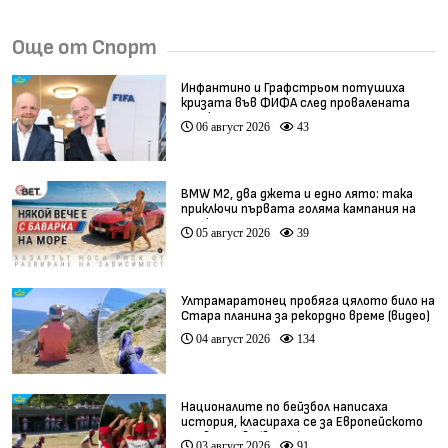
Още от Спорт
Инфантино и Графстрьом потушиха
кризата във ФИФА след провалената
сделка
06 август 2026
43
BMW М2, два джета и едно лято: така
приключи първата голяма кампания на
BET.bg
05 август 2026
39
Ултрамаратонец пробяга цялото било на
Стара планина за рекордно време (видео)
04 август 2026
134
Националите по бейзбол написаха
история, класираха се за Европейското
първенство (видео)
03 август 2026
91