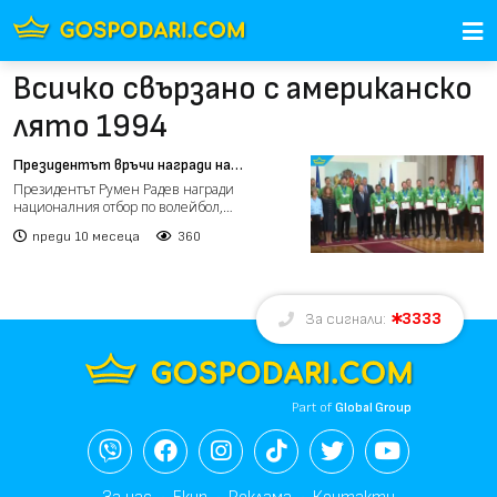
Всичко свързано с американско
лято 1994
Президентът връчи награди на
националите по волейбол (видео)
Президентът Румен Радев награди
националния отбор по волейбол,
треньорския щаб и федерацията с поче...
преди 10 месеца
360
3333
За сигнали:
Part of
Global Group