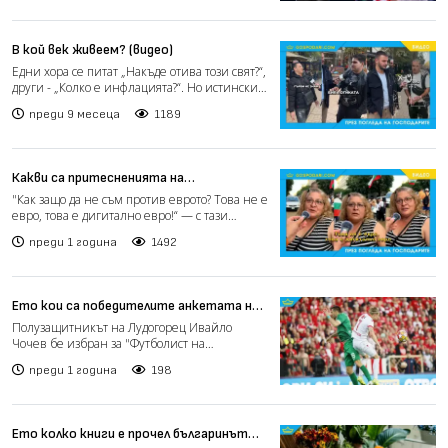
В кой век живеем? (видео)
Едни хора се питат „Накъде отива този свят?“,
други - „Колко е инфлацията?“. Но истинският
философс...
преди 9 месеца
1189
Какви са притесненията на
протестиращите срещу въвеждането
"Как защо да не съм против еврото? Това не е
на еврото (видео)
евро, това е дигитално евро!“ — с тази
категорична реп...
преди 1 година
1492
Ето кои са победителите анкетата на
Асоциацията на българските
Полузащитникът на Лудогорец Ивайло
футболисти
Чочев бе избран за "Футболист на
футболистите" за изминалия сезо...
преди 1 година
198
Ето колко книги е прочел българинът