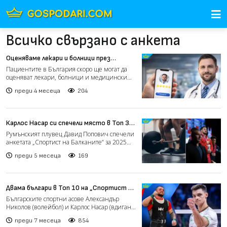
Всичко свързано с анкета
Оценяваме лекари и болници през
електронното досие
Пациентите в България скоро ще могат да
оценяват лекари, болници и медицински
центрове директно пре...
преди 4 месеца
204
Карлос Насар си спечели място в Топ 3
на „Спортист на Балканите“ (видео)
Румънският плувец Давид Попович спечели
анкетата „Спортист на Балканите“ за 2025
година с 70 точки....
преди 5 месеца
169
Двама българи в Топ 10 на „Спортист на
Балканите“ за 2025 година
Българските спортни асове Александър
Николов (волейбол) и Карлос Насар (вдигане
на тежести) намерих...
преди 7 месеца
854