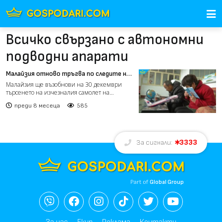
Всичко свързано с автономни
подводни апарати
Малайзия отново тръгва по следите на
изчезналия полет MH370
Малайзия ще възобнови на 30 декември
търсенето на изчезналия самолет на
„Малайзийските авиолинии“,...
преди 8 месеца
585
3333
За сигнали:
Part of
Global Group