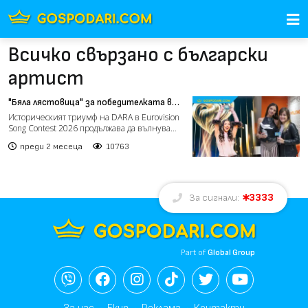
Всичко свързано с български
артист
"Бяла лястовица" за победителката в
Евровизия 2026 Дара (РЕПОРТАЖ)
Историческият триумф на DARA в Eurovision
Song Contest 2026 продължава да вълнува
цяла България! Сл...
преди 2 месеца
10763
3333
За сигнали:
Part of
Global Group