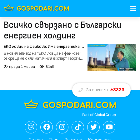
Всичко свързано с Български
енергиен холдинг
ЕКО ловци на фейкове: Има енергетика и
след въглищните централи (видео)
В новия епизод на "ЕКО ловци на фейкове"
се срещаме с климатичния експерт Георги
Стефанов, с когото...
преди 1 месец
8148
3333
За сигнали:
Part of
Global Group