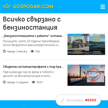
Всичко свързано с
бензиностанция
„Бензиностанцията с ракети“ остана
без бензин и без ракети (видео)
Руснаците, които 26 години преизбираха
почти безропотно военнопрестъпника и
масов убиец Путин, коит...
преди 1 месец
514
Свидетел на катастрофата с тир край
бензиностанция в Радомирци: Просто
През уикенда тир се вряза в таблото с
Господ го опази (видео)
цените на бензиностанция в село
Радомирци – място близо до ло...
преди 1 година
3217
3333
За сигнали: