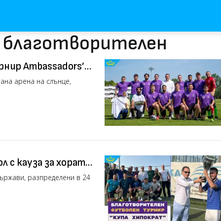
с благотворителен
нир Ambassadors’
ни поколения и
ана арена на слънце,
л с кауза за хората
държави, разпределени в 24