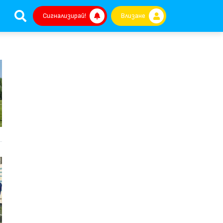
Сигнализирай!
Влизане