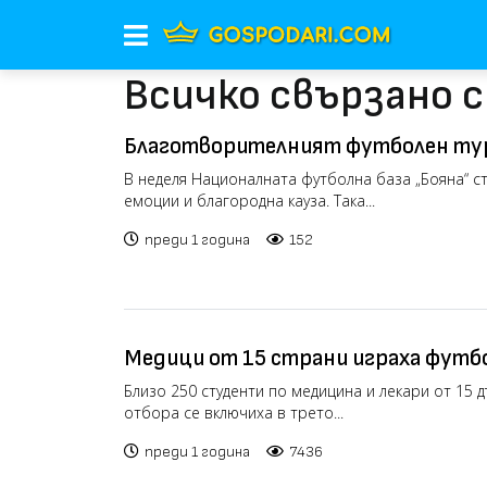
Всичко свързано 
Благотворителният футболен тур
League 2025 събра в "Бояна" различ
В неделя Националната футболна база „Бояна“ ст
емоции и благородна кауза. Така...
общности в името на децата
преди 1 година
152
Медици от 15 страни играха футбо
с увреждания
Близо 250 студенти по медицина и лекари от 15 
отбора се включиха в трето...
преди 1 година
7436