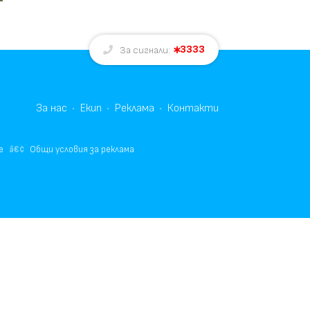
3333
За сигнали:
За нас
Екип
Реклама
Контакти
е
Общи условия за реклама