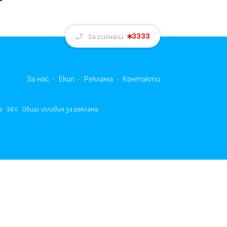
3333
За сигнали:
За нас
Екип
Реклама
Контакти
е
Общи условия за реклама