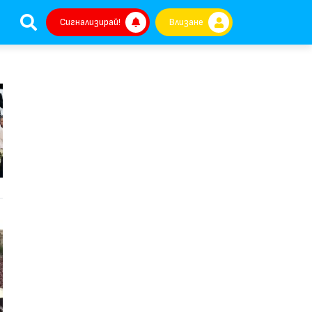
Сигнализирай!
Влизане