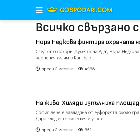
Всичко свързано с
Нора Недкова финтира охраната на
Кан (видео)
След като покори „Кухнята на Ада“, Нора Недков
червения килим в Кан! Бло...
преди 2 месеца
4968
На живо: Хиляди изпълниха площада
посрещането на Дара
София вече е завладяна от еуфорията около гр
Дара след историческия ѝ успех...
преди 2 месеца
651