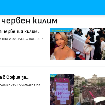
 червен килим
 червения килим в
а явно е решила да покори и
 в София за
андиозното посрещане на