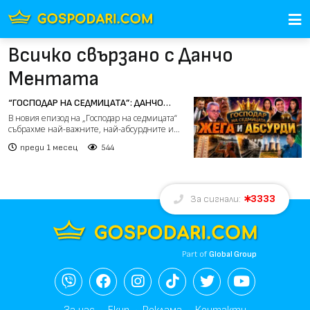
Всичко свързано с Данчо
Ментата
“ГОСПОДАР НА СЕДМИЦАТА”: ДАНЧО
МЕНТАТА, РУСКИ АБСУРДИ И ГАФОВЕ ОТ
В новия епизод на „Господар на седмицата“
ЦЯЛ СВЯТ
събрахме най-важните, най-абсурдните и
най-забавните съби...
преди 1 месец
544
3333
За сигнали:
Part of
Global Group