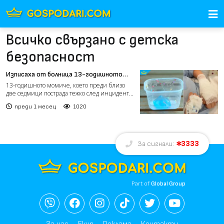
Всичко свързано с детска
безопасност
Изписаха от болница 13-годишното
момиче, пострадало от „скуиши“
13-годишното момиче, което преди близо
(видео)
две седмици пострада тежко след инцидент с
играчка тип „скуи...
преди 1 месец
1020
3333
За сигнали:
Part of
Global Group