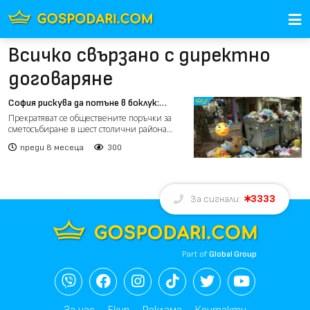
Всичко свързано с директно
договаряне
София рискува да потъне в боклук:
провалиха се поръчките за чистота в
Прекратяват се обществените поръчки за
шест района
сметосъбиране в шест столични района
заради липса на конкуре...
преди 8 месеца
300
3333
За сигнали:
Part of
Global Group