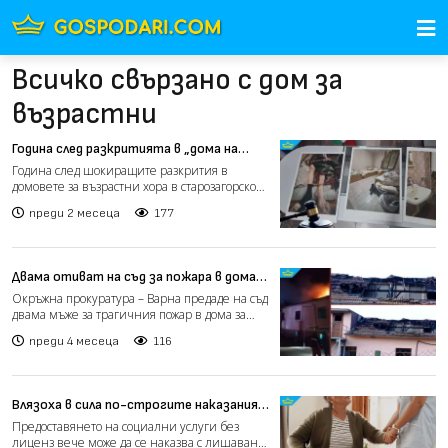
Всичко свързано с дом за
възрастни
Година след разкритията в „дома на
ужасите“ в Ягода: Делото все още не е в
Година след шокиращите разкрития в
съда (видео)
домовете за възрастни хора в старозагорското
село Ягода разследв...
преди 2 месеца
177
Двама отиват на съд за пожара в дома
за възрастни в село Рояк, който уби
Окръжна прокуратура – Варна предаде на съд
девет души
двама мъже за трагичния пожар в дома за
възрастни хора в...
преди 4 месеца
116
Влязоха в сила по-строгите наказания
за нелегални домове за възрастни
Предоставянето на социални услуги без
лиценз вече може да се наказва с лишаване