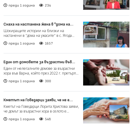
възрастни хора (видео)
ужасяващи условия – болн...
преди 1 година
234
Снаха на настанена жена в "дома на
ужасите" в Ягода: Сестрата призна, че
Шокиращите истории на близки на
ѝ е удряла шамари (видео)
настанени в "дома на ужасите" в с. Ягода
продължават. 76-годишната...
преди 1 година
1657
Един от домовете за възрастни във
Варна е работил без лиценз години наред
Един от нелегалните домове за възрастни
(видео)
хора във Варна, който през 2022 г. претърпял
голям пожар с...
преди 1 година
300
Кметът на Говедарци заяви, че не е
получавала сигнали за нередности в
Кметът на Говедарци Лорита Христова заяви,
“дома за възрастни“ през годините
че домът за възрастни хора в селото е
(видео)
функционирал още п...
преди 1 година
548