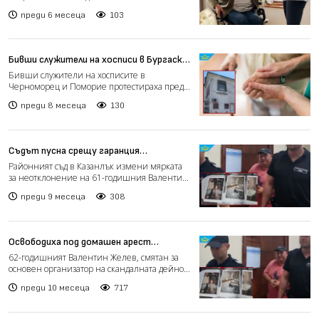
от свобода, след ка...
преди 6 месеца
103
Бивши служители на хосписи в Бургаско
протестираха срещу лошите условия в
Бивши служители на хосписите в
тях (видео)
Черноморец и Поморие протестираха пред
Регионалната здравна инспекци...
преди 8 месеца
130
Съдът пусна срещу гаранция
собственика на „дома на ужасите“ в
Районният съд в Казанлък измени мярката
Ягода
за неотклонение на 61-годишния Валентин
Желев – собственик...
преди 9 месеца
308
Освободиха под домашен арест
основния обвиняем по делото за „дома
62-годишният Валентин Желев, смятан за
на ужасите“ в Ягода
основен организатор на скандалната дейност
в частния дом за...
преди 10 месеца
717