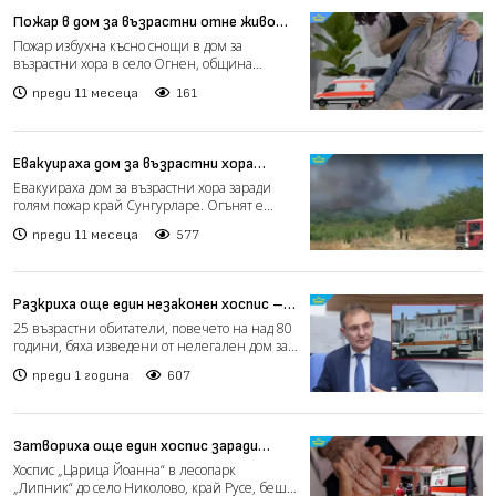
Пожар в дом за възрастни отне живота
на 86-годишна жена (видео)
Пожар избухна късно снощи в дом за
възрастни хора в село Огнен, община
Карнобат. Сигналът е подаден...
преди 11 месеца
161
Евакуираха дом за възрастни хора
заради голям пожар край Сунгурларе
Евакуираха дом за възрастни хора заради
(видео)
голям пожар край Сунгурларе. Огънят е
избухнал около 22:00...
преди 11 месеца
577
Разкриха още един незаконен хоспис –
този път в Поморие
25 възрастни обитатели, повечето на над 80
години, бяха изведени от нелегален дом за
стари хора в П...
преди 1 година
607
Затвориха още един хоспис заради
нарушения
Хоспис „Царица Йоанна“ в лесопарк
„Липник“ до село Николово, край Русе, беше