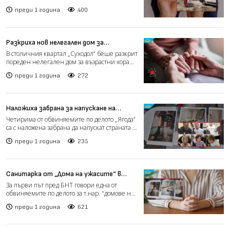
официално затворен със...
преди 1 година
400
Разкриха нов нелегален дом за
възрастни в София
В столичния квартал „Суходол“ беше разкрит
пореден нелегален дом за възрастни хора
при съвместна ак...
преди 1 година
272
Наложиха забрана за напускане на
страната на четирима обвиняеми по
Четирима от обвиняемите по делото „Ягода“
делото „Ягода“
са с наложена забрана да напускат страната от
Районната п...
преди 1 година
235
Санитарка от „Дома на ужасите“ в
Ягода: Всички обвинения са
За първи път пред БНТ говори една от
неоснователни и не отразяват
обвиняемите по делото за т.нар. "домове на
реалната ситуация
ужасите" в село Яго...
преди 1 година
621