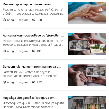
Имотни далавери и съмнителни
кремации: Прокуратурата продължава
Разследването на частния хоспис "Юлияна"
да разследва хоспис "Юлияна" (видео)
в София продължава да разкрива тревожни
практики, свързани...
преди 1 година
230
Липса на контрол доведе до "Домовете
на ужасите", дори отговорните
Разкритията за тежките условия в хосписи и
институции признават за проблема
домове за възрастни хора в селата Ягода и
(видео)
Говедарци повд...
преди 1 година
130
Заместник-министърът на труда и
социалната политика заяви, че има
Заместник-министърът на труда и
сигнали за още незаконни домове за
социалната политика Иван Кръстев, че
възрастни
министерството разполага с инф...
преди 1 година
292
Надежда Йорданова: Поредица от
правителства не се справят със
В последните дни в България бяха разкрити
задачата да проверяват домове за
нелицензирани старчески домове с