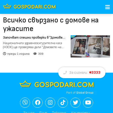
Всичко свързано с домове на
ужасите
Започват спешни проверки в "Домовете
на ужасите" за евентуално източване
Националната здравноосигурителна каса
на НЗОК
(НЗОК) ще проверява дали "Домовете на
ужасите" са източвали с...
преди 1 година
309
3333
За сигнали:
Part of
Global Group